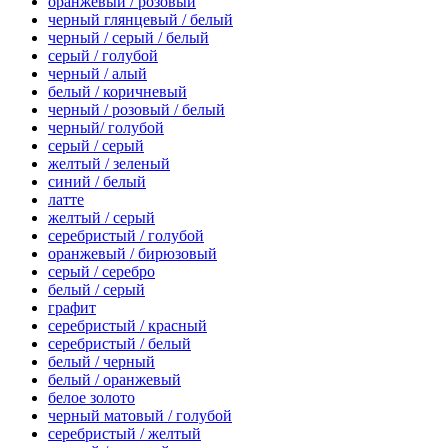
оранжевый / розовый
черный глянцевый / белый
черный / серый / белый
серый / голубой
черный / алый
белый / коричневый
черный / розовый / белый
черный/ голубой
серый / серый
желтый / зеленый
синий / белый
латте
желтый / серый
серебристый / голубой
оранжевый / бирюзовый
серый / серебро
белый / серый
графит
серебристый / красный
серебристый / белый
белый / черный
белый / оранжевый
белое золото
черный матовый / голубой
серебристый / желтый