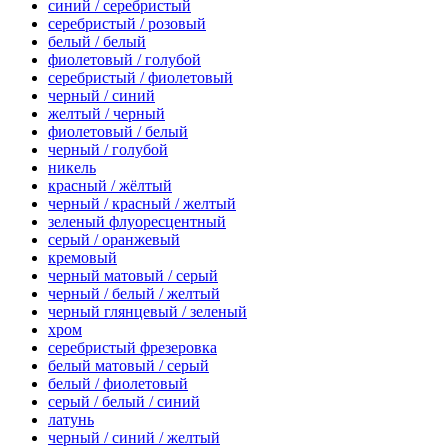
синий / серебристый
серебристый / розовый
белый / белый
фиолетовый / голубой
серебристый / фиолетовый
черный / синий
желтый / черный
фиолетовый / белый
черный / голубой
никель
красный / жёлтый
черный / красный / желтый
зеленый флуоресцентный
серый / оранжевый
кремовый
черный матовый / серый
черный / белый / желтый
черный глянцевый / зеленый
хром
серебристый фрезеровка
белый матовый / серый
белый / фиолетовый
серый / белый / синий
латунь
черный / синий / желтый