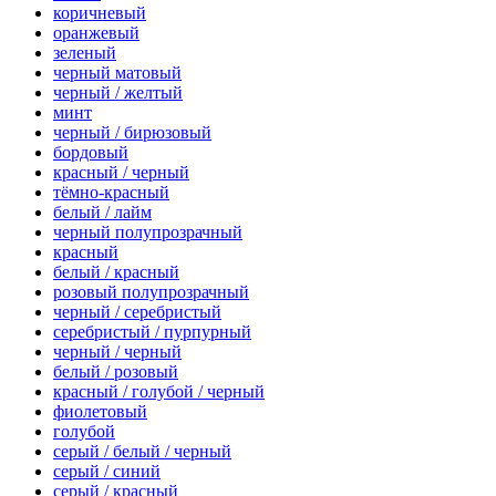
коричневый
оранжевый
зеленый
черный матовый
черный / желтый
минт
черный / бирюзовый
бордовый
красный / черный
тёмно-красный
белый / лайм
черный полупрозрачный
красный
белый / красный
розовый полупрозрачный
черный / серебристый
серебристый / пурпурный
черный / черный
белый / розовый
красный / голубой / черный
фиолетовый
голубой
серый / белый / черный
серый / синий
серый / красный