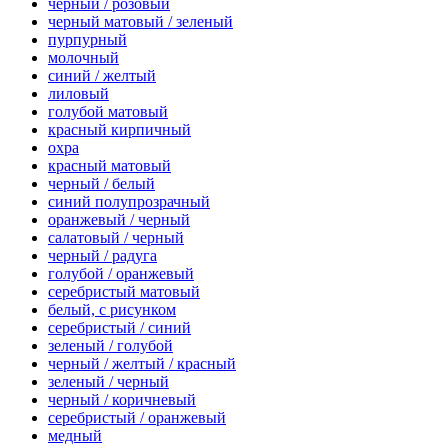
черный / розовый
черный матовый / зеленый
пурпурный
молочный
синий / желтый
лиловый
голубой матовый
красный кирпичный
охра
красный матовый
черный / белый
синий полупрозрачный
оранжевый / черный
салатовый / черный
черный / радуга
голубой / оранжевый
серебристый матовый
белый, с рисунком
серебристый / синий
зеленый / голубой
черный / желтый / красный
зеленый / черный
черный / коричневый
серебристый / оранжевый
медный