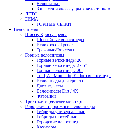
Велостанки
Запчасти и аксессуары к велостанкам
ЛЕТО
ЗИМА
ГОРНЫЕ ЛЫЖИ
Велосипеды
Шоссе, Кросс, Гревел
Шоссейные велосипеды
Велокросс / Гревел
Трековые/Фикседы
Горные велосипеды
Горные велосипеды 26"
Горные велосипеды 27.5"
Горные велосипеды 29"
Trail, All Mountain, Enduro велосипеды
Велосипеды для триала
Двухподвесы
Велосипеды Dirt / 4X
Фэтбайки
Триатлон и раздельный старт
Городские и дорожные велосипеды
Гибриды универсальные
Гибриды шоссейные
Городские велосипеды
Круизеры