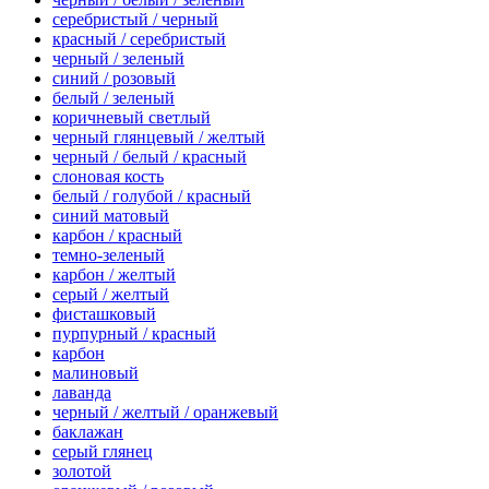
серебристый / черный
красный / серебристый
черный / зеленый
синий / розовый
белый / зеленый
коричневый светлый
черный глянцевый / желтый
черный / белый / красный
слоновая кость
белый / голубой / красный
синий матовый
карбон / красный
темно-зеленый
карбон / желтый
серый / желтый
фисташковый
пурпурный / красный
карбон
малиновый
лаванда
черный / желтый / оранжевый
баклажан
серый глянец
золотой