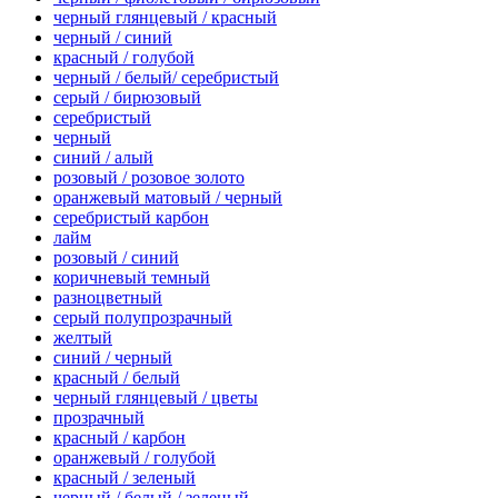
черный глянцевый / красный
черный / синий
красный / голубой
черный / белый/ серебристый
серый / бирюзовый
серебристый
черный
синий / алый
розовый / розовое золото
оранжевый матовый / черный
серебристый карбон
лайм
розовый / синий
коричневый темный
разноцветный
серый полупрозрачный
желтый
синий / черный
красный / белый
черный глянцевый / цветы
прозрачный
красный / карбон
оранжевый / голубой
красный / зеленый
черный / белый / зеленый