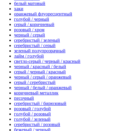
белый матовый
хаки
оранжевый флуоресцентный
голубой / черный
серый / коричневый
розовый / хром
черный / серый
серебристый / зеленый
серебристый / серый
зеленый полупрозрачный
лайм / голубой
светло-серый / черный / красный
черный / красный / белый
серый / черный / красный
черный / серый / оранжевый
серый / серебристый
черный / белый / оранжевый
коричневый металлик
песочный
серебристый / бирюзовый
розовый / голубой
голубой / розовый
голубой / зеленый
серебристый / розовый
бежевый / черный