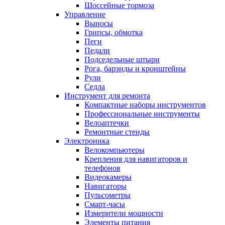
Шоссейные тормоза
Управление
Выносы
Грипсы, обмотка
Пеги
Педали
Подседельные штыри
Рога, барэнды и кронштейны
Рули
Седла
Инструмент для ремонта
Компактные наборы инструментов
Профессиональные инструменты
Велоаптечки
Ремонтные стенды
Электроника
Велокомпьютеры
Крепления для навигаторов и
телефонов
Видеокамеры
Навигаторы
Пульсометры
Смарт-часы
Измерители мощности
Элементы питания