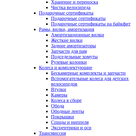
Хранение и переноска
Чистка велосипеда
Подарочные сертификаты
Подарочные сертификаты
Подарочные сертификаты на байкфит
Рамы, вилки, амортизация
Амортизационные вилки
Жесткие вилки
Задние амортизаторы
Запчасти для рам
Подседельные хомуты
Рулевые колонки
Колеса и комплектующие
Бескамерные комплекты и запчасти
Вспомогательные колеса для детских
велосипедов
Втулки
Камеры
Колеса в сборе
Обода
Ободные ленты
Покрышки
Спицы и ниппеля
Эксцентрики и оси
Трансмиссия