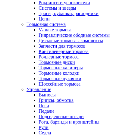
Рокринги и успокоители
Системы и звезды
Тросы, рубашки, расходники
Цепи
Тормозная система
V-brake тормоза
Гидравлические ободные системы
Дисковые тормоза - комплекты
Запчасти для тормозов
Кантилеверные тормоза
Роллерные тормоза
Тормозные диски
Тормозные калиперы
Тормозные колодки
Тормозные рукоятки
Шоссейные тормоза
Управление
Выносы
Грипсы, обмотка
Пеги
Педали
Подседельные штыри
Рога, барэнды и кронштейны
Рули
Седла