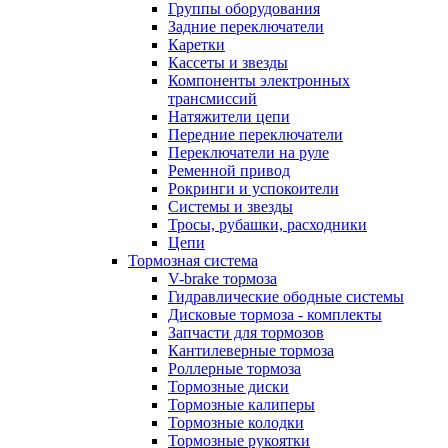
Группы оборудования
Задние переключатели
Каретки
Кассеты и звезды
Компоненты электронных
трансмиссий
Натяжители цепи
Передние переключатели
Переключатели на руле
Ременной привод
Рокринги и успокоители
Системы и звезды
Тросы, рубашки, расходники
Цепи
Тормозная система
V-brake тормоза
Гидравлические ободные системы
Дисковые тормоза - комплекты
Запчасти для тормозов
Кантилеверные тормоза
Роллерные тормоза
Тормозные диски
Тормозные калиперы
Тормозные колодки
Тормозные рукоятки