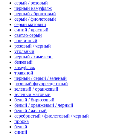
серый / розовый
черный камуфляж
черный / бронзовый
серый / фиолетовый
серый матовый
синий / красный
светло-серый
горчичный
розовый / черный
угольный
черный / хамелеон
бежевый
камуфляж
травяной
черный / серый / зеленый
розовый флуоресцентный
зеленый / оранжевый
зеленый матовый
белый / бирюзовый
белый / оранжевый / черный
белый / желтый
серебристый / фиолетовый / черный
пробка
белый
синий