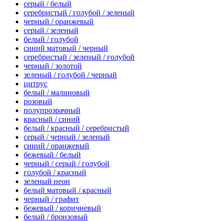
серый / белый
серебристый / голубой / зеленый
черный / оранжевый
серый / зеленый
белый / голубой
синий матовый / черный
серебристый / зеленый / голубой
черный / золотой
зеленый / голубой / черный
цитрус
белый / малиновый
розовый
полупрозрачный
красный / синий
белый / красный / серебристый
серый / черный / зеленый
синий / оранжевый
бежевый / белый
черный / серый / голубой
голубой / красный
зеленый неон
белый матовый / красный
черный / графит
бежевый / коричневый
белый / бронзовый