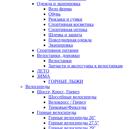
Одежда и экипировка
Вело форма
Обувь
Рюкзаки и сумки
Спортивная косметика
Спортивная оптика
Шлемы и защита
Повседневная одежда
Экипировка
Спортивное питание
Велостанки, дорожки
Велостанки
Запчасти и аксессуары к велостанкам
ЛЕТО
ЗИМА
ГОРНЫЕ ЛЫЖИ
Велосипеды
Шоссе, Кросс, Гревел
Шоссейные велосипеды
Велокросс / Гревел
Трековые/Фикседы
Горные велосипеды
Горные велосипеды 26"
Горные велосипеды 27.5"
Горные велосипеды 29"