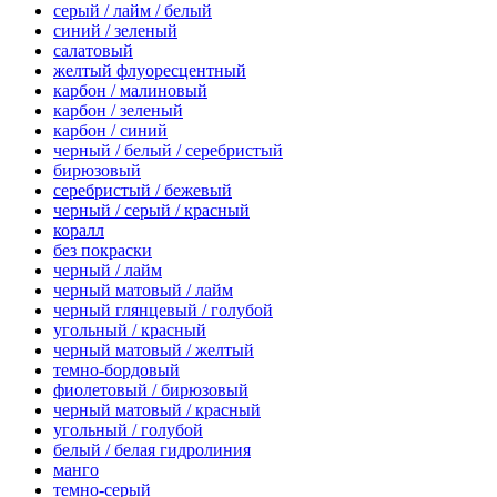
серый / лайм / белый
синий / зеленый
салатовый
желтый флуоресцентный
карбон / малиновый
карбон / зеленый
карбон / синий
черный / белый / серебристый
бирюзовый
серебристый / бежевый
черный / серый / красный
коралл
без покраски
черный / лайм
черный матовый / лайм
черный глянцевый / голубой
угольный / красный
черный матовый / желтый
темно-бордовый
фиолетовый / бирюзовый
черный матовый / красный
угольный / голубой
белый / белая гидролиния
манго
темно-серый