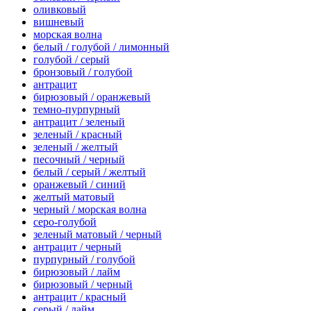
оливковый
вишневый
морская волна
белый / голубой / лимонный
голубой / серый
бронзовый / голубой
антрацит
бирюзовый / оранжевый
темно-пурпурный
антрацит / зеленый
зеленый / красный
зеленый / желтый
песочный / черный
белый / серый / желтый
оранжевый / синий
желтый матовый
черный / морская волна
серо-голубой
зеленый матовый / черный
антрацит / черный
пурпурный / голубой
бирюзовый / лайм
бирюзовый / черный
антрацит / красный
серый / лайм