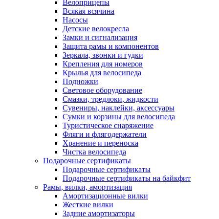
Велоприцепы
Всякая всячина
Насосы
Детские велокресла
Замки и сигнализация
Защита рамы и компонентов
Зеркала, звонки и гудки
Крепления для номеров
Крылья для велосипеда
Подножки
Световое оборудование
Смазки, тредлоки, жидкости
Сувениры, наклейки, аксессуары
Сумки и корзины для велосипеда
Туристическое снаряжение
Фляги и флягодержатели
Хранение и переноска
Чистка велосипеда
Подарочные сертификаты
Подарочные сертификаты
Подарочные сертификаты на байкфит
Рамы, вилки, амортизация
Амортизационные вилки
Жесткие вилки
Задние амортизаторы