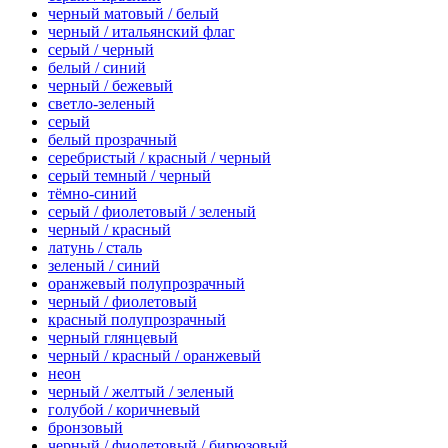
черный матовый / белый
черный / итальянский флаг
серый / черный
белый / синий
черный / бежевый
светло-зеленый
серый
белый прозрачный
серебристый / красный / черный
серый темный / черный
тёмно-синий
серый / фиолетовый / зеленый
черный / красный
латунь / сталь
зеленый / синий
оранжевый полупрозрачный
черный / фиолетовый
красный полупрозрачный
черный глянцевый
черный / красный / оранжевый
неон
черный / желтый / зеленый
голубой / коричневый
бронзовый
черный / фиолетовый / бирюзовый