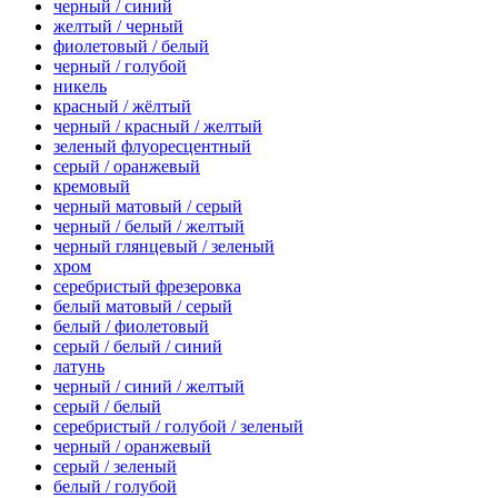
черный / синий
желтый / черный
фиолетовый / белый
черный / голубой
никель
красный / жёлтый
черный / красный / желтый
зеленый флуоресцентный
серый / оранжевый
кремовый
черный матовый / серый
черный / белый / желтый
черный глянцевый / зеленый
хром
серебристый фрезеровка
белый матовый / серый
белый / фиолетовый
серый / белый / синий
латунь
черный / синий / желтый
серый / белый
серебристый / голубой / зеленый
черный / оранжевый
серый / зеленый
белый / голубой