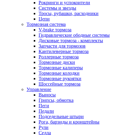
Рокринги и успокоители
Системы и звезды
Тросы, рубашки, расходники
Цепи
Тормозная система
V-brake тормоза
Гидравлические ободные системы
Дисковые тормоза - комплекты
Запчасти для тормозов
Кантилеверные тормоза
Роллерные тормоза
Тормозные диски
Тормозные калиперы
Тормозные колодки
Тормозные рукоятки
Шоссейные тормоза
Управление
Выносы
Грипсы, обмотка
Пеги
Педали
Подседельные штыри
Рога, барэнды и кронштейны
Рули
Седла