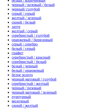
белый / коричневый
черный / розовый / белый
черный/ голубой
серый / серый
желтый / зеленый
синий / белый
латте
желтый / серый
серебристый / голубой
оранжевый / бирюзовый
серый / серебро
белый / серый
графит
серебристый / красный
серебристый / белый
белый / черный
белый / оранжевый
белое золото
черный матовый / голубой
серебристый / желтый
черный / розовый
черный матовый / зеленый
пурпурный
молочный
синий / желтый