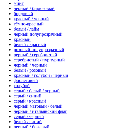
минт
черный / бирюзовый
бордовый
красный / черный
тёмно-красный
белый / лайм
черный полупрозрачный
красный
белый / красный
розовый полупрозрачный
черный / серебристый
серебристый / пурпурный
черный / черный
белый / розовый
красный / голубой / черный
фиолетовый
голубой
серый / белый / черный
серый / синий
серый / красный
черный матовый / белый
черный / итальянский флаг
серый / черный
белый / синий
черный / бежевый