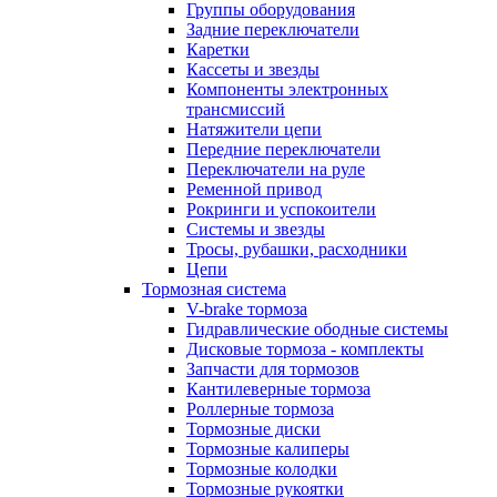
Группы оборудования
Задние переключатели
Каретки
Кассеты и звезды
Компоненты электронных
трансмиссий
Натяжители цепи
Передние переключатели
Переключатели на руле
Ременной привод
Рокринги и успокоители
Системы и звезды
Тросы, рубашки, расходники
Цепи
Тормозная система
V-brake тормоза
Гидравлические ободные системы
Дисковые тормоза - комплекты
Запчасти для тормозов
Кантилеверные тормоза
Роллерные тормоза
Тормозные диски
Тормозные калиперы
Тормозные колодки
Тормозные рукоятки