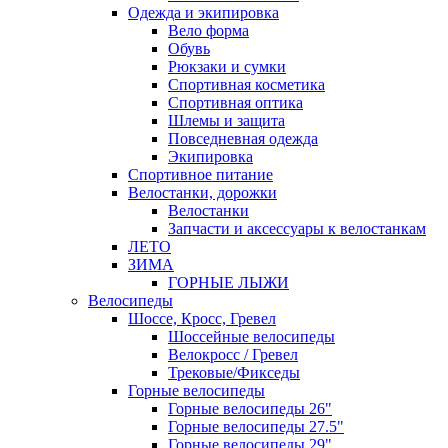
Одежда и экипировка
Вело форма
Обувь
Рюкзаки и сумки
Спортивная косметика
Спортивная оптика
Шлемы и защита
Повседневная одежда
Экипировка
Спортивное питание
Велостанки, дорожки
Велостанки
Запчасти и аксессуары к велостанкам
ЛЕТО
ЗИМА
ГОРНЫЕ ЛЫЖИ
Велосипеды
Шоссе, Кросс, Гревел
Шоссейные велосипеды
Велокросс / Гревел
Трековые/Фикседы
Горные велосипеды
Горные велосипеды 26"
Горные велосипеды 27.5"
Горные велосипеды 29"