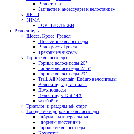
Велостанки
Запчасти и аксессуары к велостанкам
ЛЕТО
ЗИМА
ГОРНЫЕ ЛЫЖИ
Велосипеды
Шоссе, Кросс, Гревел
Шоссейные велосипеды
Велокросс / Гревел
Трековые/Фикседы
Горные велосипеды
Горные велосипеды 26"
Горные велосипеды 27.5"
Горные велосипеды 29"
Trail, All Mountain, Enduro велосипеды
Велосипеды для триала
Двухподвесы
Велосипеды Dirt / 4X
Фэтбайки
Триатлон и раздельный старт
Городские и дорожные велосипеды
Гибриды универсальные
Гибриды шоссейные
Городские велосипеды
Круизеры