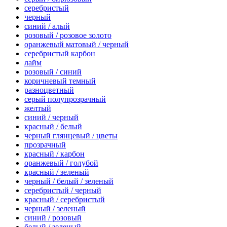
серебристый
черный
синий / алый
розовый / розовое золото
оранжевый матовый / черный
серебристый карбон
лайм
розовый / синий
коричневый темный
разноцветный
серый полупрозрачный
желтый
синий / черный
красный / белый
черный глянцевый / цветы
прозрачный
красный / карбон
оранжевый / голубой
красный / зеленый
черный / белый / зеленый
серебристый / черный
красный / серебристый
черный / зеленый
синий / розовый
белый / зеленый