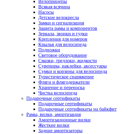
Велоприцепы
Всякая всячина
Насосы
Детские велокресла
Замки и сигнализация
Защита рамы и компонентов
Зеркала, звонки и гудки
Крепления для номеров
Крылья для велосипеда
Подножки
Световое оборудование
Смазки, тредлоки, жидкости
Сувениры, наклейки, аксессуары
Сумки и корзины для велосипеда
Туристическое снаряжение
Фляги и флягодержатели
Хранение и переноска
Чистка велосипеда
Подарочные сертификаты
Подарочные сертификаты
Подарочные сертификаты на байкфит
Рамы, вилки, амортизация
Амортизационные вилки
Жесткие вилки
Задние амортизаторы