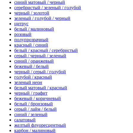
синий матовый / черный
серебристый / зеленый / голубой
черный / золотой
зеленый / голубой / черный
цитрус
белый / малиновый
розовый
полупрозрачный
красный / синий
белый / красный / серебристый
серый / черный / зеленый
синий / оранжевый
бежевый / белый
черный / серый / голубой
голубой / красный
зеленый неон
белый матовый / красный
черный / графит
бежевый / коричневый
белый / бронзовый
серый / лайм / белый
синий / зеленый
салатовый
желтый флуоресцентный
карбон / малиновый