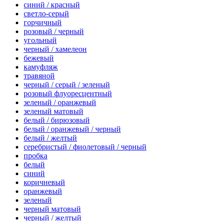
синий / красный
светло-серый
горчичный
розовый / черный
угольный
черный / хамелеон
бежевый
камуфляж
травяной
черный / серый / зеленый
розовый флуоресцентный
зеленый / оранжевый
зеленый матовый
белый / бирюзовый
белый / оранжевый / черный
белый / желтый
серебристый / фиолетовый / черный
пробка
белый
синий
коричневый
оранжевый
зеленый
черный матовый
черный / желтый