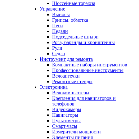
Шоссейные тормоза
Управление
Выносы
Грипсы, обмотка
Пеги
Педали
Подседельные штыри
Рога, барэнды и кронштейны
Рули
Седла
Инструмент для ремонта
Компактные наборы инструментов
Профессиональные инструменты
Велоаптечки
Ремонтные стенды
Электроника
Велокомпьютеры
Крепления для навигаторов и
телефонов
Видеокамеры
Навигаторы
Пульсометры
Смарт-часы
Измерители мощности
Элементы питания