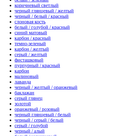
коричневый светлый
черный глянцевый / желтый
черный / белый / красный
слоновая кость
белый / голубой / красный
синий матовый
карбон / красный
темно-зеленый
карбон / желтый
серый / желтый
фисташковый
пурпурный / красный
карбон
малиновый
лаванда
черный / желтый / оранжевый
баклажан
серый глянец
золотой
оранжевый / розовый
черный глянцевый / белый
черный / серый / белый
серый / голубой
черный / алый