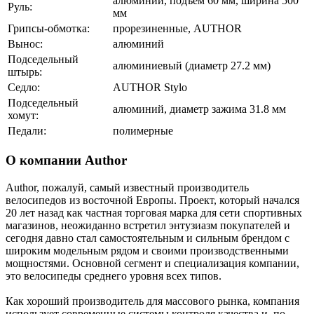
алюминий, подъем 60 мм, ширина 500
Руль:
мм
Грипсы-обмотка:
прорезиненные, AUTHOR
Вынос:
алюминий
Подседельный
алюминиевый (диаметр 27.2 мм)
штырь:
Седло:
AUTHOR Stylo
Подседельный
алюминий, диаметр зажима 31.8 мм
хомут:
Педали:
полимерные
О компании Author
Author, пожалуй, самый известный производитель
велосипедов из восточной Европы. Проект, который начался
20 лет назад как частная торговая марка для сети спортивных
магазинов, неожиданно встретил энтузиазм покупателей и
сегодня давно стал самостоятельным и сильным брендом с
широким модельным рядом и своими производственными
мощностями. Основной сегмент и специализация компании,
это велосипеды среднего уровня всех типов.
Как хороший производитель для массового рынка, компания
использует современные системы контроля качества и, по