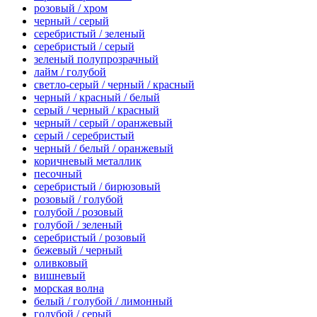
розовый / хром
черный / серый
серебристый / зеленый
серебристый / серый
зеленый полупрозрачный
лайм / голубой
светло-серый / черный / красный
черный / красный / белый
серый / черный / красный
черный / серый / оранжевый
серый / серебристый
черный / белый / оранжевый
коричневый металлик
песочный
серебристый / бирюзовый
розовый / голубой
голубой / розовый
голубой / зеленый
серебристый / розовый
бежевый / черный
оливковый
вишневый
морская волна
белый / голубой / лимонный
голубой / серый