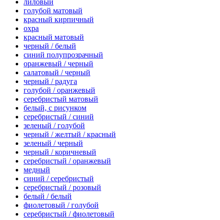
лиловый
голубой матовый
красный кирпичный
охра
красный матовый
черный / белый
синий полупрозрачный
оранжевый / черный
салатовый / черный
черный / радуга
голубой / оранжевый
серебристый матовый
белый, с рисунком
серебристый / синий
зеленый / голубой
черный / желтый / красный
зеленый / черный
черный / коричневый
серебристый / оранжевый
медный
синий / серебристый
серебристый / розовый
белый / белый
фиолетовый / голубой
серебристый / фиолетовый