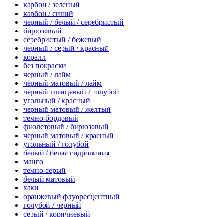
карбон / зеленый
карбон / синий
черный / белый / серебристый
бирюзовый
серебристый / бежевый
черный / серый / красный
коралл
без покраски
черный / лайм
черный матовый / лайм
черный глянцевый / голубой
угольный / красный
черный матовый / желтый
темно-бордовый
фиолетовый / бирюзовый
черный матовый / красный
угольный / голубой
белый / белая гидролиния
манго
темно-серый
белый матовый
хаки
оранжевый флуоресцентный
голубой / черный
серый / коричневый