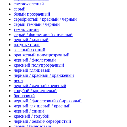
светло-зеленый
серый
белый прозрачный
серебристый / красный / черный
серый темный / черный
тёмно-синий
серый / фиолетовый / зеленый
черный / красный
латунь / сталь
зеленый / синий
оранжевый полупрозрачный
черный / фиолетовый
красный полупрозрачный
черный глянцевый
черный / красный / оранжевый
неон
черный / желтый / зеленый
голубой / коричневый
бронзовый
черный / фиолетовый / бирюзовый
черный глянцевый / красный
черный / синий
красный / голубой
черный / белый/ серебристый
серый / бирюзовый