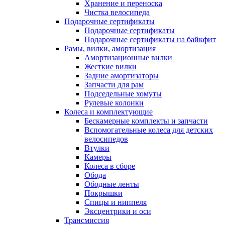
Хранение и переноска
Чистка велосипеда
Подарочные сертификаты
Подарочные сертификаты
Подарочные сертификаты на байкфит
Рамы, вилки, амортизация
Амортизационные вилки
Жесткие вилки
Задние амортизаторы
Запчасти для рам
Подседельные хомуты
Рулевые колонки
Колеса и комплектующие
Бескамерные комплекты и запчасти
Вспомогательные колеса для детских
велосипедов
Втулки
Камеры
Колеса в сборе
Обода
Ободные ленты
Покрышки
Спицы и ниппеля
Эксцентрики и оси
Трансмиссия