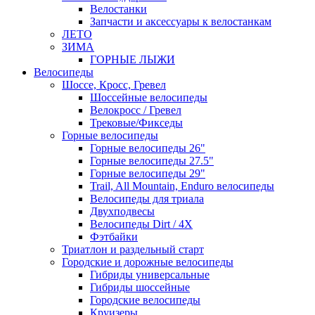
Велостанки
Запчасти и аксессуары к велостанкам
ЛЕТО
ЗИМА
ГОРНЫЕ ЛЫЖИ
Велосипеды
Шоссе, Кросс, Гревел
Шоссейные велосипеды
Велокросс / Гревел
Трековые/Фикседы
Горные велосипеды
Горные велосипеды 26"
Горные велосипеды 27.5"
Горные велосипеды 29"
Trail, All Mountain, Enduro велосипеды
Велосипеды для триала
Двухподвесы
Велосипеды Dirt / 4X
Фэтбайки
Триатлон и раздельный старт
Городские и дорожные велосипеды
Гибриды универсальные
Гибриды шоссейные
Городские велосипеды
Круизеры