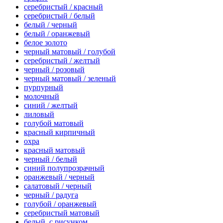
серебристый / красный
серебристый / белый
белый / черный
белый / оранжевый
белое золото
черный матовый / голубой
серебристый / желтый
черный / розовый
черный матовый / зеленый
пурпурный
молочный
синий / желтый
лиловый
голубой матовый
красный кирпичный
охра
красный матовый
черный / белый
синий полупрозрачный
оранжевый / черный
салатовый / черный
черный / радуга
голубой / оранжевый
серебристый матовый
белый, с рисунком