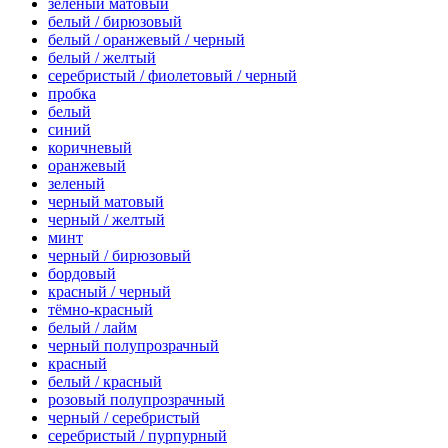
зеленый матовый
белый / бирюзовый
белый / оранжевый / черный
белый / желтый
серебристый / фиолетовый / черный
пробка
белый
синий
коричневый
оранжевый
зеленый
черный матовый
черный / желтый
минт
черный / бирюзовый
бордовый
красный / черный
тёмно-красный
белый / лайм
черный полупрозрачный
красный
белый / красный
розовый полупрозрачный
черный / серебристый
серебристый / пурпурный