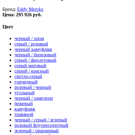
Бренд:
Eddy Merckx
Цена:
295 926 руб.
Цвет
черный / хром
серый / розовый
черный камуфляж
черный / бронзовый
серый / фиолетовый
серый матовый
синий / красный
светло-серый
горчичный
розовый / черный
угольный
черный / хамелеон
бежевый
камуфляж
травяной
черный / серый / зеленый
розовый флуоресцентный
зеленый / оранжевый