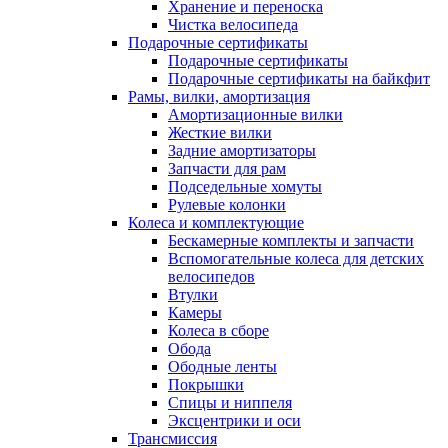
Хранение и переноска
Чистка велосипеда
Подарочные сертификаты
Подарочные сертификаты
Подарочные сертификаты на байкфит
Рамы, вилки, амортизация
Амортизационные вилки
Жесткие вилки
Задние амортизаторы
Запчасти для рам
Подседельные хомуты
Рулевые колонки
Колеса и комплектующие
Бескамерные комплекты и запчасти
Вспомогательные колеса для детских
велосипедов
Втулки
Камеры
Колеса в сборе
Обода
Ободные ленты
Покрышки
Спицы и ниппеля
Эксцентрики и оси
Трансмиссия