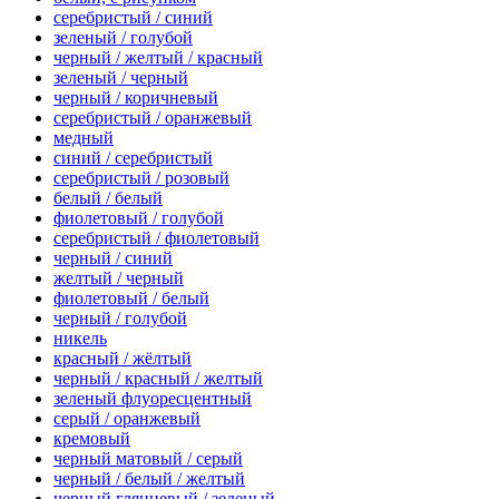
серебристый / синий
зеленый / голубой
черный / желтый / красный
зеленый / черный
черный / коричневый
серебристый / оранжевый
медный
синий / серебристый
серебристый / розовый
белый / белый
фиолетовый / голубой
серебристый / фиолетовый
черный / синий
желтый / черный
фиолетовый / белый
черный / голубой
никель
красный / жёлтый
черный / красный / желтый
зеленый флуоресцентный
серый / оранжевый
кремовый
черный матовый / серый
черный / белый / желтый
черный глянцевый / зеленый