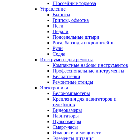
Шоссейные тормоза
Управление
Выносы
Грипсы, обмотка
Пеги
Педали
Подседельные штыри
Рога, барэнды и кронштейны
Рули
Седла
Инструмент для ремонта
Компактные наборы инструментов
Профессиональные инструменты
Велоаптечки
Ремонтные стенды
Электроника
Велокомпьютеры
Крепления для навигаторов и
телефонов
Видеокамеры
Навигаторы
Пульсометры
Смарт-часы
Измерители мощности
Элементы питания