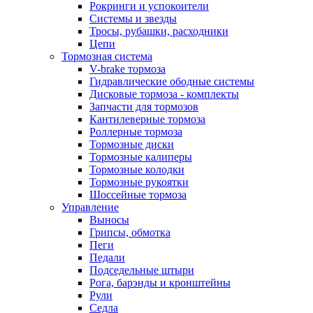
Рокринги и успокоители
Системы и звезды
Тросы, рубашки, расходники
Цепи
Тормозная система
V-brake тормоза
Гидравлические ободные системы
Дисковые тормоза - комплекты
Запчасти для тормозов
Кантилеверные тормоза
Роллерные тормоза
Тормозные диски
Тормозные калиперы
Тормозные колодки
Тормозные рукоятки
Шоссейные тормоза
Управление
Выносы
Грипсы, обмотка
Пеги
Педали
Подседельные штыри
Рога, барэнды и кронштейны
Рули
Седла