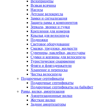
Велоприцепы
Всякая всячина
Насосы
Детские велокресла
Замки и сигнализация
Защита рамы и компонентов
Зеркала, звонки и гудки
Крепления для номеров
Крылья для велосипеда
Подножки
Световое оборудование
Смазки, тредлоки, жидкости
Сувениры, наклейки, аксессуары
Сумки и корзины для велосипеда
Туристическое снаряжение
Фляги и флягодержатели
Хранение и переноска
Чистка велосипеда
Подарочные сертификаты
Подарочные сертификаты
Подарочные сертификаты на байкфит
Рамы, вилки, амортизация
Амортизационные вилки
Жесткие вилки
Задние амортизаторы