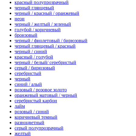
красный полупрозрачный
черный глянцевый
черный / красный / оранжевый
неон
черный / желтый / зеленый
голубой / коричневый
бронзовый
черный / фиолетовый / бирюзовый
черный глянцевый / красный
черный / синий
красный / голубой
черный / белый/ серебристый
серый / бирюзовый
серебристый
черный
синий / алый
розовый / розовое золото
оранжевый матовый / черный
серебристый карбон
лайм
розовый / синий
коричневый темный
разноцветный
серый полупрозрачный
желтый