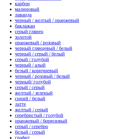
карбон
малиновый
лаванда
черный / желтый / оранжевый
баклажан
серый глянец
золотой
оранжевый / розовый
черный глянцевый / белый
черный / серый / белый
серый / голубой
черный / алый
белый / коричневый
черный / розовый / белый
черный/ голубой
серый / серый
желтый / зеленый
синий / белый
латте
желтый / серый
серебристый / голубой
оранжевый / бирюзовый
серый / серебро
белый / серый
графит