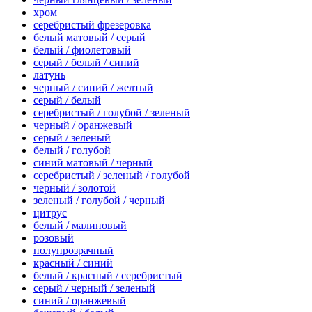
хром
серебристый фрезеровка
белый матовый / серый
белый / фиолетовый
серый / белый / синий
латунь
черный / синий / желтый
серый / белый
серебристый / голубой / зеленый
черный / оранжевый
серый / зеленый
белый / голубой
синий матовый / черный
серебристый / зеленый / голубой
черный / золотой
зеленый / голубой / черный
цитрус
белый / малиновый
розовый
полупрозрачный
красный / синий
белый / красный / серебристый
серый / черный / зеленый
синий / оранжевый