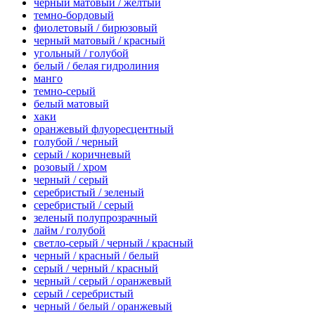
черный матовый / желтый
темно-бордовый
фиолетовый / бирюзовый
черный матовый / красный
угольный / голубой
белый / белая гидролиния
манго
темно-серый
белый матовый
хаки
оранжевый флуоресцентный
голубой / черный
серый / коричневый
розовый / хром
черный / серый
серебристый / зеленый
серебристый / серый
зеленый полупрозрачный
лайм / голубой
светло-серый / черный / красный
черный / красный / белый
серый / черный / красный
черный / серый / оранжевый
серый / серебристый
черный / белый / оранжевый