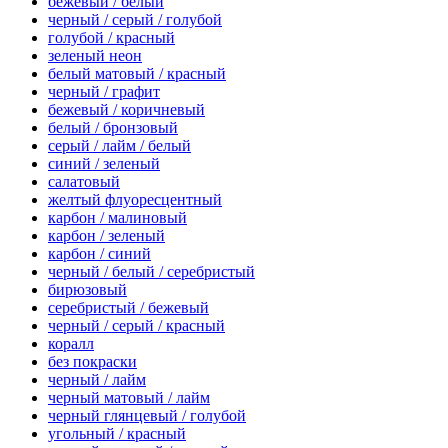
бежевый / белый
черный / серый / голубой
голубой / красный
зеленый неон
белый матовый / красный
черный / графит
бежевый / коричневый
белый / бронзовый
серый / лайм / белый
синий / зеленый
салатовый
желтый флуоресцентный
карбон / малиновый
карбон / зеленый
карбон / синий
черный / белый / серебристый
бирюзовый
серебристый / бежевый
черный / серый / красный
коралл
без покраски
черный / лайм
черный матовый / лайм
черный глянцевый / голубой
угольный / красный