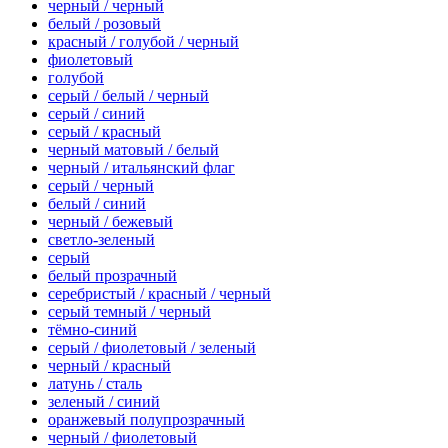
черный / черный
белый / розовый
красный / голубой / черный
фиолетовый
голубой
серый / белый / черный
серый / синий
серый / красный
черный матовый / белый
черный / итальянский флаг
серый / черный
белый / синий
черный / бежевый
светло-зеленый
серый
белый прозрачный
серебристый / красный / черный
серый темный / черный
тёмно-синий
серый / фиолетовый / зеленый
черный / красный
латунь / сталь
зеленый / синий
оранжевый полупрозрачный
черный / фиолетовый