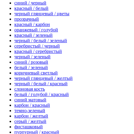
синий / черный
красный / белый
черный глянцевый / цветы
прозрачный
красный / карбон
оранжевый / голубой
красный / зеленый
черный / белый / зеленый
серебристый / черный
красный / серебристый
черный / зеленый
синий / розовый
белый / зеленый
коричневый светлый
черный глянцевый / желтый
черный / белый / красный
слоновая кость
белый / голубой / красный
синий матовый
карбон / красный
темно-зеленый
карбон / желтый
серый / желтый
фисташковый
пурпурный / красный