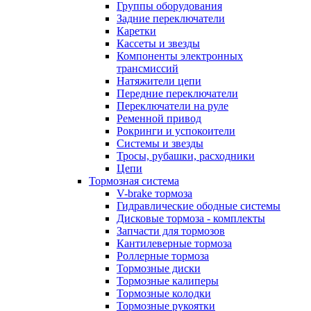
Группы оборудования
Задние переключатели
Каретки
Кассеты и звезды
Компоненты электронных
трансмиссий
Натяжители цепи
Передние переключатели
Переключатели на руле
Ременной привод
Рокринги и успокоители
Системы и звезды
Тросы, рубашки, расходники
Цепи
Тормозная система
V-brake тормоза
Гидравлические ободные системы
Дисковые тормоза - комплекты
Запчасти для тормозов
Кантилеверные тормоза
Роллерные тормоза
Тормозные диски
Тормозные калиперы
Тормозные колодки
Тормозные рукоятки