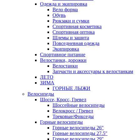
Одежда и экипировка
Вело форма
Обувь
Рюкзаки и сумки
Спортивная косметика
Спортивная оптика
Шлемы и защита
Повседневная одежда
Экипировка
Спортивное питание
Велостанки, дорожки
Велостанки
Запчасти и аксессуары к велостанкам
ЛЕТО
ЗИМА
ГОРНЫЕ ЛЫЖИ
Велосипеды
Шоссе, Кросс, Гревел
Шоссейные велосипеды
Велокросс / Гревел
Трековые/Фикседы
Горные велосипеды
Горные велосипеды 26"
Горные велосипеды 27.5"
Горные велосипеды 29"