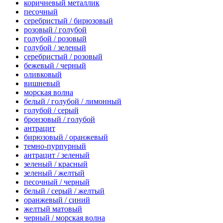
коричневый металлик
песочный
серебристый / бирюзовый
розовый / голубой
голубой / розовый
голубой / зеленый
серебристый / розовый
бежевый / черный
оливковый
вишневый
морская волна
белый / голубой / лимонный
голубой / серый
бронзовый / голубой
антрацит
бирюзовый / оранжевый
темно-пурпурный
антрацит / зеленый
зеленый / красный
зеленый / желтый
песочный / черный
белый / серый / желтый
оранжевый / синий
желтый матовый
черный / морская волна