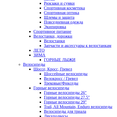
Рюкзаки и сумки
Спортивная косметика
Спортивная оптика
Шлемы и защита
Повседневная одежда
Экипировка
Спортивное питание
Велостанки, дорожки
Велостанки
Запчасти и аксессуары к велостанкам
ЛЕТО
ЗИМА
ГОРНЫЕ ЛЫЖИ
Велосипеды
Шоссе, Кросс, Гревел
Шоссейные велосипеды
Велокросс / Гревел
Трековые/Фикседы
Горные велосипеды
Горные велосипеды 26"
Горные велосипеды 27.5"
Горные велосипеды 29"
Trail, All Mountain, Enduro велосипеды
Велосипеды для триала
Двухподвесы