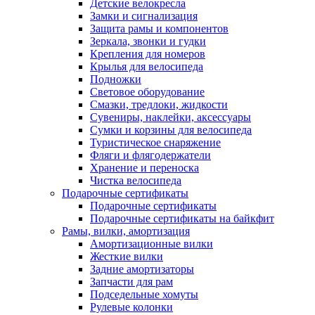
Детские велокресла
Замки и сигнализация
Защита рамы и компонентов
Зеркала, звонки и гудки
Крепления для номеров
Крылья для велосипеда
Подножки
Световое оборудование
Смазки, тредлоки, жидкости
Сувениры, наклейки, аксессуары
Сумки и корзины для велосипеда
Туристическое снаряжение
Фляги и флягодержатели
Хранение и переноска
Чистка велосипеда
Подарочные сертификаты
Подарочные сертификаты
Подарочные сертификаты на байкфит
Рамы, вилки, амортизация
Амортизационные вилки
Жесткие вилки
Задние амортизаторы
Запчасти для рам
Подседельные хомуты
Рулевые колонки