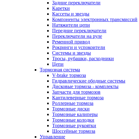
Задние переключатели
Каретки
Кассеты и звезды
Компоненты электронных трансмиссий
Натяжители цепи
Передние переключатели
Переключатели на руле
Ременной привод
Рокринги и успокоители
Системы и звезды
Тросы, рубашки, расходники
Цепи
Тормозная система
V-brake тормоза
Гидравлические ободные системы
Дисковые тормоза - комплекты
Запчасти для тормозов
Кантилеверные тормоза
Роллерные тормоза
Тормозные диски
Тормозные калиперы
Тормозные колодки
Тормозные рукоятки
Шоссейные тормоза
Управление