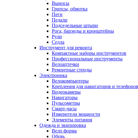
Выносы
Грипсы, обмотка
Пеги
Педали
Подседельные штыри
Рога, барэнды и кронштейны
Рули
Седла
Инструмент для ремонта
Компактные наборы инструментов
Профессиональные инструменты
Велоаптечки
Ремонтные стенды
Электроника
Велокомпьютеры
Крепления для навигаторов и телефоно
Видеокамеры
Навигаторы
Пульсометры
Смарт-часы
Измерители мощности
Элементы питания
Одежда и экипировка
Вело форма
Обувь