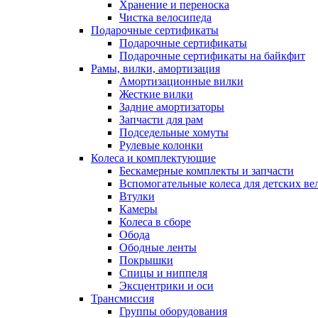
Хранение и переноска
Чистка велосипеда
Подарочные сертификаты
Подарочные сертификаты
Подарочные сертификаты на байкфит
Рамы, вилки, амортизация
Амортизационные вилки
Жесткие вилки
Задние амортизаторы
Запчасти для рам
Подседельные хомуты
Рулевые колонки
Колеса и комплектующие
Бескамерные комплекты и запчасти
Вспомогательные колеса для детских ве
Втулки
Камеры
Колеса в сборе
Обода
Ободные ленты
Покрышки
Спицы и ниппеля
Эксцентрики и оси
Трансмиссия
Группы оборудования