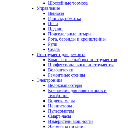
Шоссейные тормоза
Управление
Выносы
Грипсы, обмотка
Пеги
Педали
Подседельные штыри
Рога, барэнды и кронштейны
Рули
Седла
Инструмент для ремонта
Компактные наборы инструментов
Профессиональные инструменты
Велоаптечки
Ремонтные стенды
Электроника
Велокомпьютеры
Крепления для навигаторов и
телефонов
Видеокамеры
Навигаторы
Пульсометры
Смарт-часы
Измерители мощности
Элементы питания