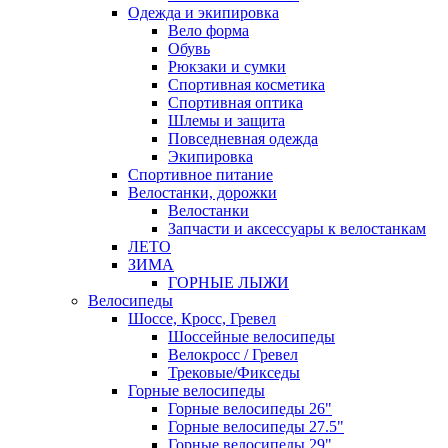
Одежда и экипировка
Вело форма
Обувь
Рюкзаки и сумки
Спортивная косметика
Спортивная оптика
Шлемы и защита
Повседневная одежда
Экипировка
Спортивное питание
Велостанки, дорожки
Велостанки
Запчасти и аксессуары к велостанкам
ЛЕТО
ЗИМА
ГОРНЫЕ ЛЫЖИ
Велосипеды
Шоссе, Кросс, Гревел
Шоссейные велосипеды
Велокросс / Гревел
Трековые/Фикседы
Горные велосипеды
Горные велосипеды 26"
Горные велосипеды 27.5"
Горные велосипеды 29"