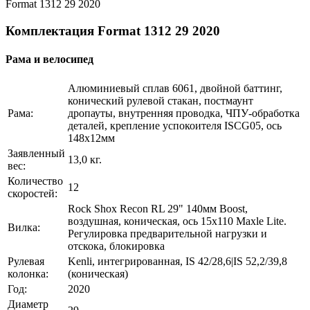
Format 1312 29 2020
Комплектация Format 1312 29 2020
Рама и велосипед
Алюминиевый сплав 6061, двойной баттинг,
конический рулевой стакан, постмаунт
Рама:
дропауты, внутренняя проводка, ЧПУ-обработка
деталей, крепление успокоителя ISCG05, ось
148х12мм
Заявленный
13,0 кг.
вес:
Количество
12
скоростей:
Rock Shox Recon RL 29" 140мм Boost,
воздушная, коническая, ось 15x110 Maxle Lite.
Вилка:
Регулировка предварительной нагрузки и
отскока, блокировка
Рулевая
Kenli, интегрированная, IS 42/28,6|IS 52,2/39,8
колонка:
(коническая)
Год:
2020
Диаметр