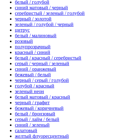
белый / голубой
синий матовый / черный
серебристый / зеленый / голубой
черный / золотой
зеленый / голубой / черный
цитрус
белый / малиновый
розовый
полупрозрачный
красный / синий
белый / красный / серебристый
серый / черный / зеленый
синий / оранжевый
бежевый / белый
черный / серый / голубой
голубой / красный
зеленый неон
белый матовый / красный
черный / графит
бежевый / коричневый
белый / бронзовый
серый / лайм / белый
синий / зеленый
салатовый
желтый флуоресцентный