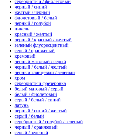
серебристый / фиолетовый
черный / синий
желтый / черный
фиолетовый / белый
черный / голубой
никель
красный / жёлтый
черный / красный / желтый
зеленый флуоресцентный
серый / оранжевый
кремовый
черный матовый / серый
черный / белый / желтый
черный глянцевый / зеленый
хром
серебристый фрезеровка
белый матовый / серый
белый / фиолетовый
серый / белый / синий
латунь
черный / синий / желтый
серый / белый
серебристый / голубой / зеленый
черный / оранжевый
серый / зеленый