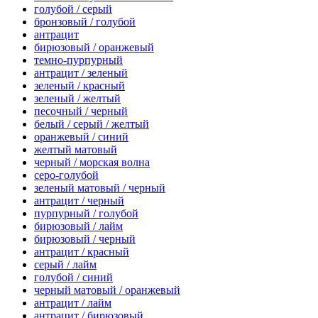
голубой / серый
бронзовый / голубой
антрацит
бирюзовый / оранжевый
темно-пурпурный
антрацит / зеленый
зеленый / красный
зеленый / желтый
песочный / черный
белый / серый / желтый
оранжевый / синий
желтый матовый
черный / морская волна
серо-голубой
зеленый матовый / черный
антрацит / черный
пурпурный / голубой
бирюзовый / лайм
бирюзовый / черный
антрацит / красный
серый / лайм
голубой / синий
черный матовый / оранжевый
антрацит / лайм
антрацит / бирюзовый