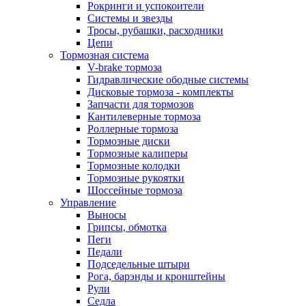
Рокринги и успокоители
Системы и звезды
Тросы, рубашки, расходники
Цепи
Тормозная система
V-brake тормоза
Гидравлические ободные системы
Дисковые тормоза - комплекты
Запчасти для тормозов
Кантилеверные тормоза
Роллерные тормоза
Тормозные диски
Тормозные калиперы
Тормозные колодки
Тормозные рукоятки
Шоссейные тормоза
Управление
Выносы
Грипсы, обмотка
Пеги
Педали
Подседельные штыри
Рога, барэнды и кронштейны
Рули
Седла