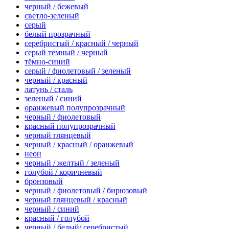
черный / бежевый
светло-зеленый
серый
белый прозрачный
серебристый / красный / черный
серый темный / черный
тёмно-синий
серый / фиолетовый / зеленый
черный / красный
латунь / сталь
зеленый / синий
оранжевый полупрозрачный
черный / фиолетовый
красный полупрозрачный
черный глянцевый
черный / красный / оранжевый
неон
черный / желтый / зеленый
голубой / коричневый
бронзовый
черный / фиолетовый / бирюзовый
черный глянцевый / красный
черный / синий
красный / голубой
черный / белый/ серебристый