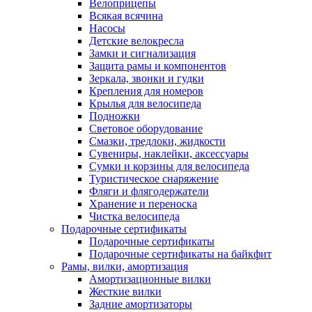
Велоприцепы
Всякая всячина
Насосы
Детские велокресла
Замки и сигнализация
Защита рамы и компонентов
Зеркала, звонки и гудки
Крепления для номеров
Крылья для велосипеда
Подножки
Световое оборудование
Смазки, тредлоки, жидкости
Сувениры, наклейки, аксессуары
Сумки и корзины для велосипеда
Туристическое снаряжение
Фляги и флягодержатели
Хранение и переноска
Чистка велосипеда
Подарочные сертификаты
Подарочные сертификаты
Подарочные сертификаты на байкфит
Рамы, вилки, амортизация
Амортизационные вилки
Жесткие вилки
Задние амортизаторы