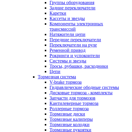
Группы оборудования
Задние переключатели
Каретки
Кассеты и звезды
Компоненты электронных
трансмиссий
Натяжители цепи
Передние переключатели
Переключатели на руле
Ременной привод
Рокринги и успокоители
Системы и звезды
Тросы, рубашки, расходники
Цепи
Тормозная система
V-brake тормоза
Гидравлические ободные системы
Дисковые тормоза - комплекты
Запчасти для тормозов
Кантилеверные тормоза
Роллерные тормоза
Тормозные диски
Тормозные калиперы
Тормозные колодки
Тормозные рукоятки