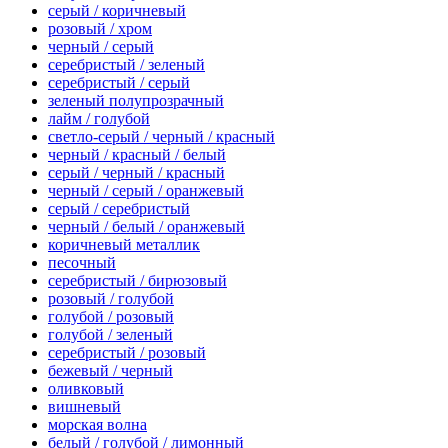
серый / коричневый
розовый / хром
черный / серый
серебристый / зеленый
серебристый / серый
зеленый полупрозрачный
лайм / голубой
светло-серый / черный / красный
черный / красный / белый
серый / черный / красный
черный / серый / оранжевый
серый / серебристый
черный / белый / оранжевый
коричневый металлик
песочный
серебристый / бирюзовый
розовый / голубой
голубой / розовый
голубой / зеленый
серебристый / розовый
бежевый / черный
оливковый
вишневый
морская волна
белый / голубой / лимонный