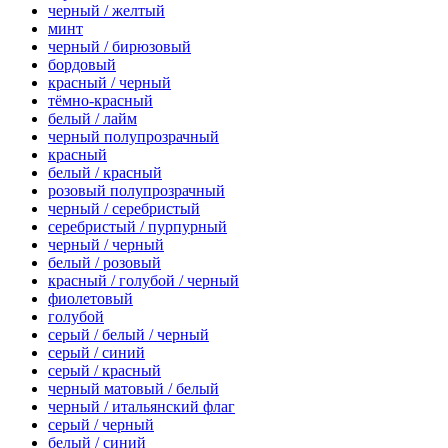
черный / желтый
минт
черный / бирюзовый
бордовый
красный / черный
тёмно-красный
белый / лайм
черный полупрозрачный
красный
белый / красный
розовый полупрозрачный
черный / серебристый
серебристый / пурпурный
черный / черный
белый / розовый
красный / голубой / черный
фиолетовый
голубой
серый / белый / черный
серый / синий
серый / красный
черный матовый / белый
черный / итальянский флаг
серый / черный
белый / синий