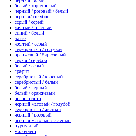
черный / алый
белый / коричневый
черный / розовый / белый
черный/ голубой
серый / серый
желтый / зеленый
синий / белый
латте
желтый / серый
серебристый / голубой
оранжевый / бирюзовый
серый / серебро
белый / серый
графит
серебристый / красный
серебристый / белый
белый / черный
белый / оранжевый
белое золото
черный матовый / голубой
серебристый / желтый
черный / розовый
черный матовый / зеленый
пурпурный
молочный