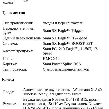
29
колеса:
Трансмиссия
Тип трансмиссии:
звезды и переключатели
Переключатели на
Sram SX Eagle™ Trigger
руле:
Задний переключатель:
Sram SX Eagle™, 12-Speed
Система:
Sram SX Eagle™ BOOST, 32T
Sram PG1210 Eagle™, 11-50T, 12-
Кассета/трещотка:
Speed
Цепь:
KMC X12
Каретка:
Sram Power Spline BSA
Тип подвески:
С амортизационной вилкой
Колеса
Алюминиевые двустеночные Weinmann X-A40
Обода:
Tubeless Ready, 32Н,ниппель Presta
Втулка передняя Novatec D041SB-B15, пром.
Втулки:
подшипники, 15x110мм Втулка задняя Novatec
D162SB-SL-B12, пром. подшипники, 12x148мм