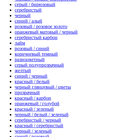
серый / бирюзовый
серебристый
черный
синий / алый
розовый / розовое золото
оранжевый матовый / черный
серебристый карбон
лайм
розовый / синий
коричневый темный
разноцветный
серый полупрозрачный
желтый
синий / черный
красный / белый
черный глянцевый / цветы
прозрачный
красный / карбон
оранжевый / голубой
красный / зеленый
черный / белый / зеленый
серебристый / черный
красный / серебристый
черный / зеленый
синий / розовый