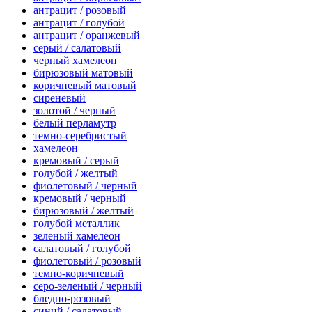
антрацит / розовый
антрацит / голубой
антрацит / оранжевый
серый / салатовый
черный хамелеон
бирюзовый матовый
коричневый матовый
сиреневый
золотой / черный
белый перламутр
темно-серебристый
хамелеон
кремовый / серый
голубой / желтый
фиолетовый / черный
кремовый / черный
бирюзовый / желтый
голубой металлик
зеленый хамелеон
салатовый / голубой
фиолетовый / розовый
темно-коричневый
серо-зеленый / черный
бледно-розовый
синий / салатовый