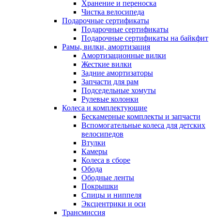
Хранение и переноска
Чистка велосипеда
Подарочные сертификаты
Подарочные сертификаты
Подарочные сертификаты на байкфит
Рамы, вилки, амортизация
Амортизационные вилки
Жесткие вилки
Задние амортизаторы
Запчасти для рам
Подседельные хомуты
Рулевые колонки
Колеса и комплектующие
Бескамерные комплекты и запчасти
Вспомогательные колеса для детских
велосипедов
Втулки
Камеры
Колеса в сборе
Обода
Ободные ленты
Покрышки
Спицы и ниппеля
Эксцентрики и оси
Трансмиссия