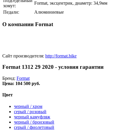
Подседельный
Format, эксцентрик, диаметр: 34,9мм
хомут:
Педали:
Алюминиевые
О компании Format
Сайт производителя:
http://format.bike
Format 1312 29 2020 - условия гарантии
Бренд:
Format
Цена:
104 500 руб.
Цвет
черный / хром
серый / розовый
черный камуфляж
черный / бронзовый
серый / фиолетовый