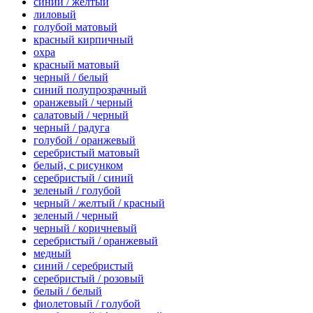
синий / желтый
лиловый
голубой матовый
красный кирпичный
охра
красный матовый
черный / белый
синий полупрозрачный
оранжевый / черный
салатовый / черный
черный / радуга
голубой / оранжевый
серебристый матовый
белый, с рисунком
серебристый / синий
зеленый / голубой
черный / желтый / красный
зеленый / черный
черный / коричневый
серебристый / оранжевый
медный
синий / серебристый
серебристый / розовый
белый / белый
фиолетовый / голубой