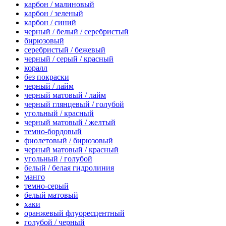
карбон / малиновый
карбон / зеленый
карбон / синий
черный / белый / серебристый
бирюзовый
серебристый / бежевый
черный / серый / красный
коралл
без покраски
черный / лайм
черный матовый / лайм
черный глянцевый / голубой
угольный / красный
черный матовый / желтый
темно-бордовый
фиолетовый / бирюзовый
черный матовый / красный
угольный / голубой
белый / белая гидролиния
манго
темно-серый
белый матовый
хаки
оранжевый флуоресцентный
голубой / черный