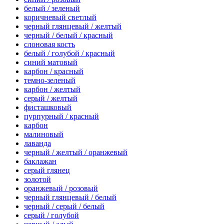
белый / зеленый
коричневый светлый
черный глянцевый / желтый
черный / белый / красный
слоновая кость
белый / голубой / красный
синий матовый
карбон / красный
темно-зеленый
карбон / желтый
серый / желтый
фисташковый
пурпурный / красный
карбон
малиновый
лаванда
черный / желтый / оранжевый
баклажан
серый глянец
золотой
оранжевый / розовый
черный глянцевый / белый
черный / серый / белый
серый / голубой