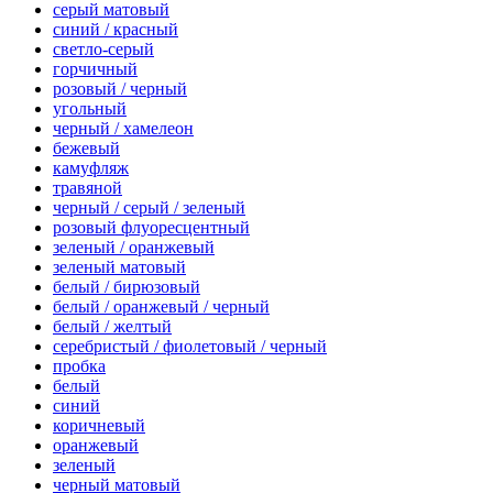
серый матовый
синий / красный
светло-серый
горчичный
розовый / черный
угольный
черный / хамелеон
бежевый
камуфляж
травяной
черный / серый / зеленый
розовый флуоресцентный
зеленый / оранжевый
зеленый матовый
белый / бирюзовый
белый / оранжевый / черный
белый / желтый
серебристый / фиолетовый / черный
пробка
белый
синий
коричневый
оранжевый
зеленый
черный матовый