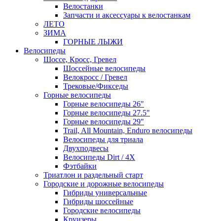
Велостанки
Запчасти и аксессуары к велостанкам
ЛЕТО
ЗИМА
ГОРНЫЕ ЛЫЖИ
Велосипеды
Шоссе, Кросс, Гревел
Шоссейные велосипеды
Велокросс / Гревел
Трековые/Фикседы
Горные велосипеды
Горные велосипеды 26"
Горные велосипеды 27.5"
Горные велосипеды 29"
Trail, All Mountain, Enduro велосипеды
Велосипеды для триала
Двухподвесы
Велосипеды Dirt / 4X
Фэтбайки
Триатлон и раздельный старт
Городские и дорожные велосипеды
Гибриды универсальные
Гибриды шоссейные
Городские велосипеды
Круизеры