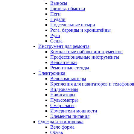
Выносы
Грипсы, обмотка
Пеги
Педали
Подседельные штыри
Рога, барэнды и кронштейны
Рули
Седла
Инструмент для ремонта
Компактные наборы инструментов
Профессиональные инструменты
Велоаптечки
Ремонтные стенды
Электроника
Велокомпьютеры
Крепления для навигаторов и телефоно
Видеокамеры
Навигаторы
Пульсометры
Смарт-часы
Измерители мощности
Элементы питания
Одежда и экипировка
Вело форма
Обувь