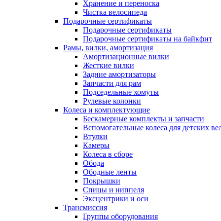
Хранение и переноска
Чистка велосипеда
Подарочные сертификаты
Подарочные сертификаты
Подарочные сертификаты на байкфит
Рамы, вилки, амортизация
Амортизационные вилки
Жесткие вилки
Задние амортизаторы
Запчасти для рам
Подседельные хомуты
Рулевые колонки
Колеса и комплектующие
Бескамерные комплекты и запчасти
Вспомогательные колеса для детских ве
Втулки
Камеры
Колеса в сборе
Обода
Ободные ленты
Покрышки
Спицы и ниппеля
Эксцентрики и оси
Трансмиссия
Группы оборудования