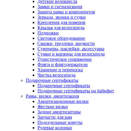
Детские велокресла
Замки и сигнализация
Защита рамы и компонентов
Зеркала, звонки и гудки
Крепления для номеров
Крылья для велосипеда
Подножки
Световое оборудование
Смазки, тредлоки, жидкости
Сувениры, наклейки, аксессуары
Сумки и корзины для велосипеда
Туристическое снаряжение
Фляги и флягодержатели
Хранение и переноска
Чистка велосипеда
Подарочные сертификаты
Подарочные сертификаты
Подарочные сертификаты на байкфит
Рамы, вилки, амортизация
Амортизационные вилки
Жесткие вилки
Задние амортизаторы
Запчасти для рам
Подседельные хомуты
Рулевые колонки