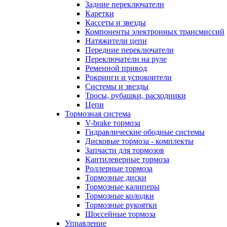
Задние переключатели
Каретки
Кассеты и звезды
Компоненты электронных трансмиссий
Натяжители цепи
Передние переключатели
Переключатели на руле
Ременной привод
Рокринги и успокоители
Системы и звезды
Тросы, рубашки, расходники
Цепи
Тормозная система
V-brake тормоза
Гидравлические ободные системы
Дисковые тормоза - комплекты
Запчасти для тормозов
Кантилеверные тормоза
Роллерные тормоза
Тормозные диски
Тормозные калиперы
Тормозные колодки
Тормозные рукоятки
Шоссейные тормоза
Управление