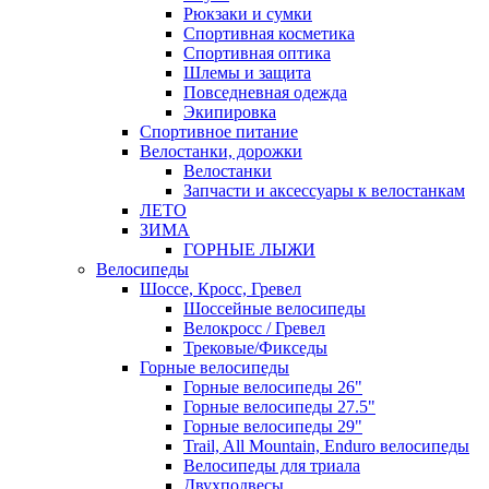
Рюкзаки и сумки
Спортивная косметика
Спортивная оптика
Шлемы и защита
Повседневная одежда
Экипировка
Спортивное питание
Велостанки, дорожки
Велостанки
Запчасти и аксессуары к велостанкам
ЛЕТО
ЗИМА
ГОРНЫЕ ЛЫЖИ
Велосипеды
Шоссе, Кросс, Гревел
Шоссейные велосипеды
Велокросс / Гревел
Трековые/Фикседы
Горные велосипеды
Горные велосипеды 26"
Горные велосипеды 27.5"
Горные велосипеды 29"
Trail, All Mountain, Enduro велосипеды
Велосипеды для триала
Двухподвесы