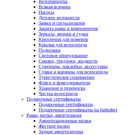
Велоприцепы
Всякая всячина
Насосы
Детские велокресла
Замки и сигнализация
Защита рамы и компонентов
Зеркала, звонки и гудки
Крепления для номеров
Крылья для велосипеда
Подножки
Световое оборудование
Смазки, тредлоки, жидкости
Сувениры, наклейки, аксессуары
Сумки и корзины для велосипеда
Туристическое снаряжение
Фляги и флягодержатели
Хранение и переноска
Чистка велосипеда
Подарочные сертификаты
Подарочные сертификаты
Подарочные сертификаты на байкфит
Рамы, вилки, амортизация
Амортизационные вилки
Жесткие вилки
Задние амортизаторы