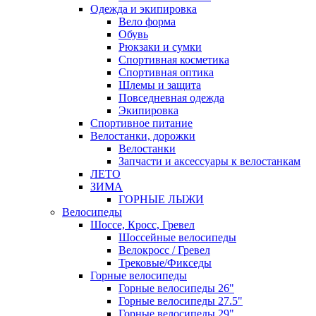
Одежда и экипировка
Вело форма
Обувь
Рюкзаки и сумки
Спортивная косметика
Спортивная оптика
Шлемы и защита
Повседневная одежда
Экипировка
Спортивное питание
Велостанки, дорожки
Велостанки
Запчасти и аксессуары к велостанкам
ЛЕТО
ЗИМА
ГОРНЫЕ ЛЫЖИ
Велосипеды
Шоссе, Кросс, Гревел
Шоссейные велосипеды
Велокросс / Гревел
Трековые/Фикседы
Горные велосипеды
Горные велосипеды 26"
Горные велосипеды 27.5"
Горные велосипеды 29"