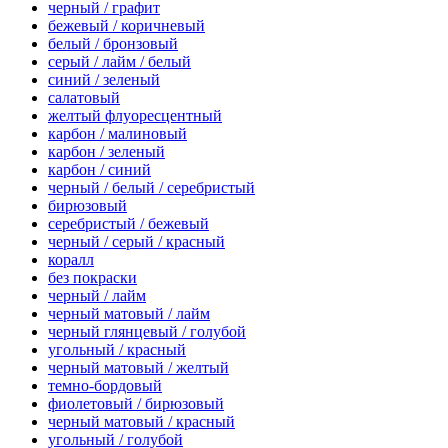
черный / графит
бежевый / коричневый
белый / бронзовый
серый / лайм / белый
синий / зеленый
салатовый
желтый флуоресцентный
карбон / малиновый
карбон / зеленый
карбон / синий
черный / белый / серебристый
бирюзовый
серебристый / бежевый
черный / серый / красный
коралл
без покраски
черный / лайм
черный матовый / лайм
черный глянцевый / голубой
угольный / красный
черный матовый / желтый
темно-бордовый
фиолетовый / бирюзовый
черный матовый / красный
угольный / голубой