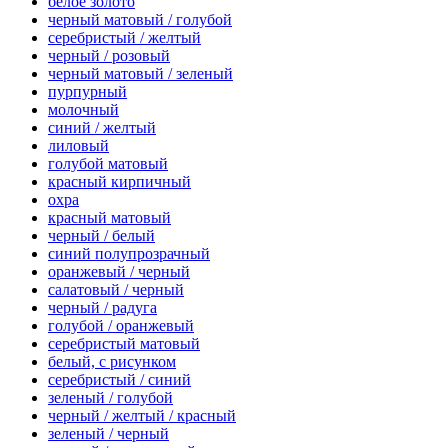
белое золото
черный матовый / голубой
серебристый / желтый
черный / розовый
черный матовый / зеленый
пурпурный
молочный
синий / желтый
лиловый
голубой матовый
красный кирпичный
охра
красный матовый
черный / белый
синий полупрозрачный
оранжевый / черный
салатовый / черный
черный / радуга
голубой / оранжевый
серебристый матовый
белый, с рисунком
серебристый / синий
зеленый / голубой
черный / желтый / красный
зеленый / черный