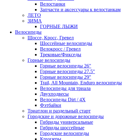
Велостанки
Запчасти и аксессуары к велостанкам
ЛЕТО
ЗИМА
ГОРНЫЕ ЛЫЖИ
Велосипеды
Шоссе, Кросс, Гревел
Шоссейные велосипеды
Велокросс / Гревел
Трековые/Фикседы
Горные велосипеды
Горные велосипеды 26"
Горные велосипеды 27.5"
Горные велосипеды 29"
Trail, All Mountain, Enduro велосипеды
Велосипеды для триала
Двухподвесы
Велосипеды Dirt / 4X
Фэтбайки
Триатлон и раздельный старт
Городские и дорожные велосипеды
Гибриды универсальные
Гибриды шоссейные
Городские велосипеды
Круизеры