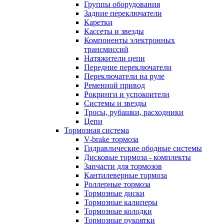
Группы оборудования
Задние переключатели
Каретки
Кассеты и звезды
Компоненты электронных
трансмиссий
Натяжители цепи
Передние переключатели
Переключатели на руле
Ременной привод
Рокринги и успокоители
Системы и звезды
Тросы, рубашки, расходники
Цепи
Тормозная система
V-brake тормоза
Гидравлические ободные системы
Дисковые тормоза - комплекты
Запчасти для тормозов
Кантилеверные тормоза
Роллерные тормоза
Тормозные диски
Тормозные калиперы
Тормозные колодки
Тормозные рукоятки