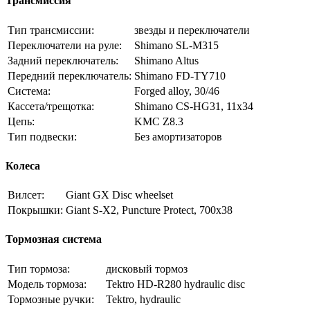
Трансмиссия
Тип трансмиссии:
звезды и переключатели
Переключатели на руле:
Shimano SL-M315
Задний переключатель:
Shimano Altus
Передний переключатель:
Shimano FD-TY710
Система:
Forged alloy, 30/46
Кассета/трещотка:
Shimano CS-HG31, 11x34
Цепь:
KMC Z8.3
Тип подвески:
Без амортизаторов
Колеса
Вилсет:
Giant GX Disc wheelset
Покрышки:
Giant S-X2, Puncture Protect, 700x38
Тормозная система
Тип тормоза:
дисковый тормоз
Модель тормоза:
Tektro HD-R280 hydraulic disc
Тормозные ручки:
Tektro, hydraulic