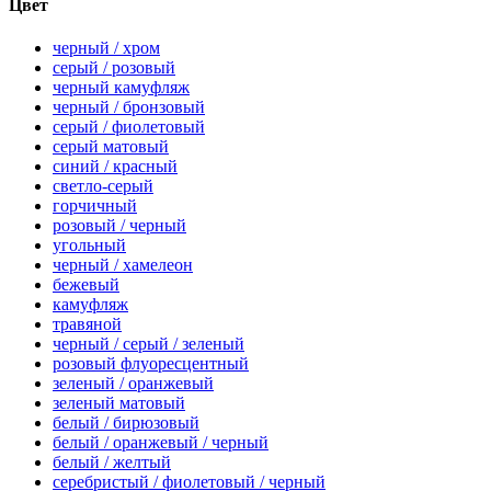
Цвет
черный / хром
серый / розовый
черный камуфляж
черный / бронзовый
серый / фиолетовый
серый матовый
синий / красный
светло-серый
горчичный
розовый / черный
угольный
черный / хамелеон
бежевый
камуфляж
травяной
черный / серый / зеленый
розовый флуоресцентный
зеленый / оранжевый
зеленый матовый
белый / бирюзовый
белый / оранжевый / черный
белый / желтый
серебристый / фиолетовый / черный