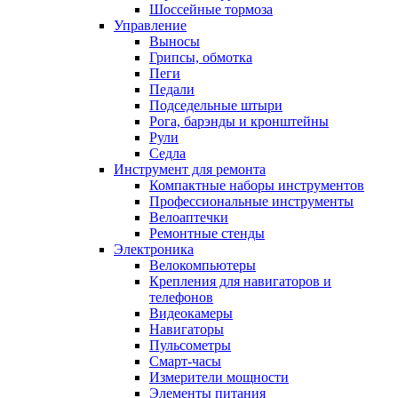
Шоссейные тормоза
Управление
Выносы
Грипсы, обмотка
Пеги
Педали
Подседельные штыри
Рога, барэнды и кронштейны
Рули
Седла
Инструмент для ремонта
Компактные наборы инструментов
Профессиональные инструменты
Велоаптечки
Ремонтные стенды
Электроника
Велокомпьютеры
Крепления для навигаторов и
телефонов
Видеокамеры
Навигаторы
Пульсометры
Смарт-часы
Измерители мощности
Элементы питания