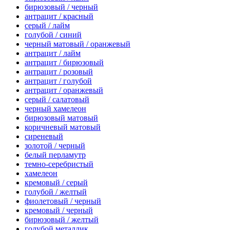
бирюзовый / черный
антрацит / красный
серый / лайм
голубой / синий
черный матовый / оранжевый
антрацит / лайм
антрацит / бирюзовый
антрацит / розовый
антрацит / голубой
антрацит / оранжевый
серый / салатовый
черный хамелеон
бирюзовый матовый
коричневый матовый
сиреневый
золотой / черный
белый перламутр
темно-серебристый
хамелеон
кремовый / серый
голубой / желтый
фиолетовый / черный
кремовый / черный
бирюзовый / желтый
голубой металлик