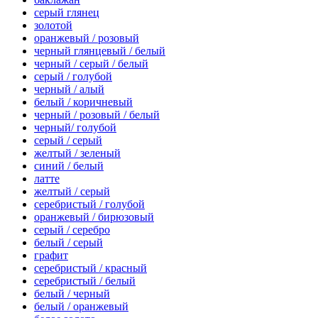
серый глянец
золотой
оранжевый / розовый
черный глянцевый / белый
черный / серый / белый
серый / голубой
черный / алый
белый / коричневый
черный / розовый / белый
черный/ голубой
серый / серый
желтый / зеленый
синий / белый
латте
желтый / серый
серебристый / голубой
оранжевый / бирюзовый
серый / серебро
белый / серый
графит
серебристый / красный
серебристый / белый
белый / черный
белый / оранжевый