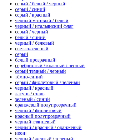
серый / белый / черный
серый / синий
серый / красный
черный матовый / белый
черный / итальянский флаг
серый / черный
белый / синий
черный / бежевый
светло-зеленый
серый
белый прозрачный
серебристый / красный / черный
серый темный / черный
тёмно-синий
серый / фиолетовый / зеленый
черный / красный
латунь / сталь
зеленый / синий
оранжевый полупрозрачный
черный / фиолетовый
красный полупрозрачный
черный глянцевый
черный / красный / оранжевый
неон
черный / желтый / зеленый