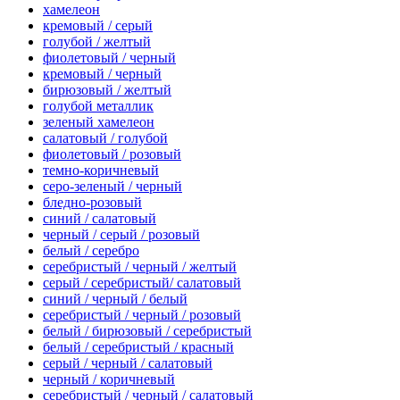
хамелеон
кремовый / серый
голубой / желтый
фиолетовый / черный
кремовый / черный
бирюзовый / желтый
голубой металлик
зеленый хамелеон
салатовый / голубой
фиолетовый / розовый
темно-коричневый
серо-зеленый / черный
бледно-розовый
синий / салатовый
черный / серый / розовый
белый / серебро
серебристый / черный / желтый
серый / серебристый/ салатовый
синий / черный / белый
серебристый / черный / розовый
белый / бирюзовый / серебристый
белый / серебристый / красный
серый / черный / салатовый
черный / коричневый
серебристый / черный / салатовый