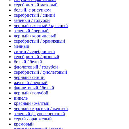
серебристый матовый
белый, с рисунком
серебристый / синий
зеленый / голубой
черный / желтый / красный
зеленый / черный
черный / коричневый
серебристый / оранжевый
медный
синий / серебристый
серебристый / розовый
белый / белый
фиолетовый / голубой
серебристый / фиолетовый
черный / синий
желтый / черный
фиолетовый / белый
черный / голубой
никель
красный / жёлтый
черный / красный / желтый
зеленый флуоресцентный
серый / оранжевый
кремовый