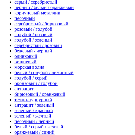
серый / серебристый
черный / белый / оранжевый
коричневый металлик
песочный
серебристый / бирюзовый
розовый / голубой
голубой / розовый
голубой / зеленый
серебристый / розовый
бежевый / черный
оливковый
вишневый
морская волна
белый / голубой / лимонный
голубой / серый
бронзовый / голубой
антрацит
бирюзовый / оранжевый
темно-пурпурный
антрацит / зеленый
зеленый / красный
зеленый / желтый
песочный / черный
белый / серый / желтый
оранжевый / синий