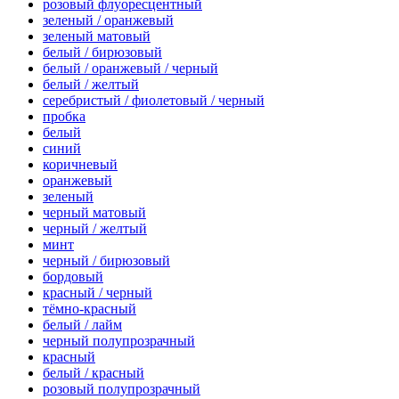
розовый флуоресцентный
зеленый / оранжевый
зеленый матовый
белый / бирюзовый
белый / оранжевый / черный
белый / желтый
серебристый / фиолетовый / черный
пробка
белый
синий
коричневый
оранжевый
зеленый
черный матовый
черный / желтый
минт
черный / бирюзовый
бордовый
красный / черный
тёмно-красный
белый / лайм
черный полупрозрачный
красный
белый / красный
розовый полупрозрачный