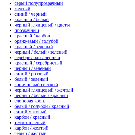
серый полупрозрачный
желтый
синий / черный
красный / белый
черный глянцевый / цветы
прозрачный
красный / карбон
оранжевый / голубой
красный / зеленый
черный / белый / зеленый
серебристый / черный
красный / серебристый
черный / зеленый
синий / розовый
белый / зеленый
коричневый светлый
черный глянцевый / желтый
черный / белый / красный
слоновая кость
белый / голубой / красный
синий матовый
карбон / красный
темно-зеленый
карбон / желтый
серый / желтый