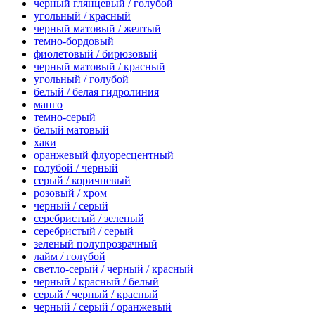
черный глянцевый / голубой
угольный / красный
черный матовый / желтый
темно-бордовый
фиолетовый / бирюзовый
черный матовый / красный
угольный / голубой
белый / белая гидролиния
манго
темно-серый
белый матовый
хаки
оранжевый флуоресцентный
голубой / черный
серый / коричневый
розовый / хром
черный / серый
серебристый / зеленый
серебристый / серый
зеленый полупрозрачный
лайм / голубой
светло-серый / черный / красный
черный / красный / белый
серый / черный / красный
черный / серый / оранжевый