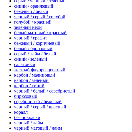
серый / черный / зеленый
синий / оранжевый
бежевый / белый
черный / серый / голубой
голубой / красный
зеленый неон
белый матовый / красный
черный / графит
бежевый / коричневый
белый / бронзовый
серый / лайм / белый
синий / зеленый
салатовый
желтый флуоресцентный
карбон / малиновый
карбон / зеленый
карбон / синий
черный / белый / серебристый
бирюзовый
серебристый / бежевый
черный / серый / красный
коралл
без покраски
черный / лайм
черный матовый / лайм