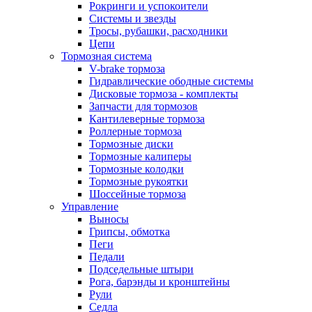
Рокринги и успокоители
Системы и звезды
Тросы, рубашки, расходники
Цепи
Тормозная система
V-brake тормоза
Гидравлические ободные системы
Дисковые тормоза - комплекты
Запчасти для тормозов
Кантилеверные тормоза
Роллерные тормоза
Тормозные диски
Тормозные калиперы
Тормозные колодки
Тормозные рукоятки
Шоссейные тормоза
Управление
Выносы
Грипсы, обмотка
Пеги
Педали
Подседельные штыри
Рога, барэнды и кронштейны
Рули
Седла