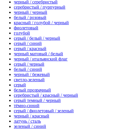
черный / серебристый
серебристый / пурпурный
черный / черный
белый / розовый
красный / голубой / черный
фиолетовый
голубой
серый / белый / черный
серый / синий
серый / красный
черный матовый / белый
черный / итальянский флаг
серый / черный
белый / синий
черный / бежевый
светло-зеленый
серый
белый прозрачный
серебристый / красный / черный
серый темный / черный
тёмно-синий
серый / фиолетовый / зеленый
черный / красный
латунь / сталь
зеленый / синий