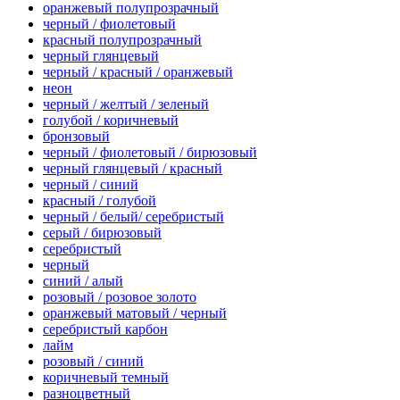
оранжевый полупрозрачный
черный / фиолетовый
красный полупрозрачный
черный глянцевый
черный / красный / оранжевый
неон
черный / желтый / зеленый
голубой / коричневый
бронзовый
черный / фиолетовый / бирюзовый
черный глянцевый / красный
черный / синий
красный / голубой
черный / белый/ серебристый
серый / бирюзовый
серебристый
черный
синий / алый
розовый / розовое золото
оранжевый матовый / черный
серебристый карбон
лайм
розовый / синий
коричневый темный
разноцветный