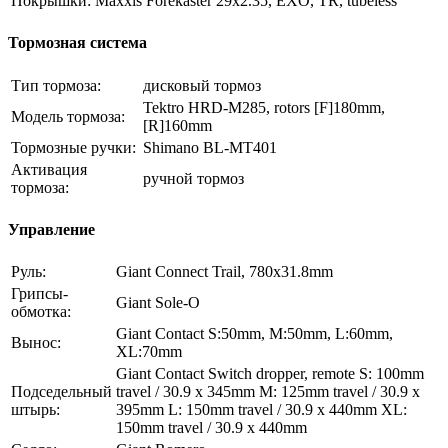
Покрышки:
Maxxis Forekaster 29x2.35, EXO, TR, tubeless
Тормозная система
Тип тормоза:
дисковый тормоз
Tektro HRD-M285, rotors [F]180mm,
Модель тормоза:
[R]160mm
Тормозные ручки:
Shimano BL-MT401
Активация
ручной тормоз
тормоза:
Управление
Руль:
Giant Connect Trail, 780x31.8mm
Грипсы-
Giant Sole-O
обмотка:
Giant Contact S:50mm, M:50mm, L:60mm,
Вынос:
XL:70mm
Giant Contact Switch dropper, remote S: 100mm
Подседельный
travel / 30.9 x 345mm M: 125mm travel / 30.9 x
штырь:
395mm L: 150mm travel / 30.9 x 440mm XL:
150mm travel / 30.9 x 440mm