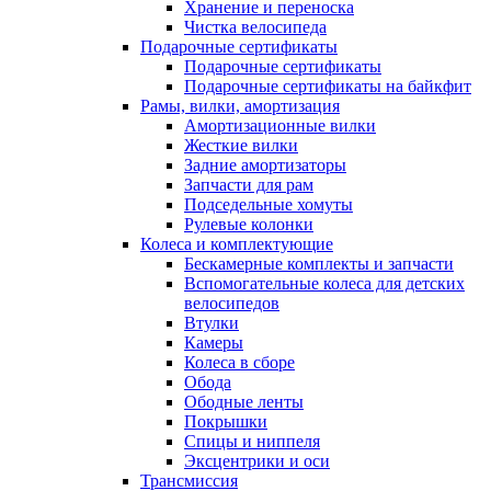
Хранение и переноска
Чистка велосипеда
Подарочные сертификаты
Подарочные сертификаты
Подарочные сертификаты на байкфит
Рамы, вилки, амортизация
Амортизационные вилки
Жесткие вилки
Задние амортизаторы
Запчасти для рам
Подседельные хомуты
Рулевые колонки
Колеса и комплектующие
Бескамерные комплекты и запчасти
Вспомогательные колеса для детских
велосипедов
Втулки
Камеры
Колеса в сборе
Обода
Ободные ленты
Покрышки
Спицы и ниппеля
Эксцентрики и оси
Трансмиссия