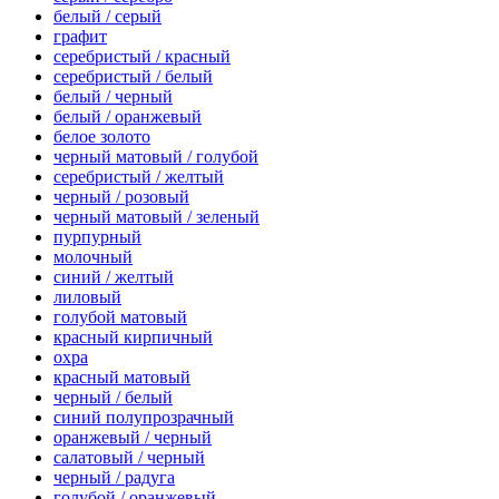
белый / серый
графит
серебристый / красный
серебристый / белый
белый / черный
белый / оранжевый
белое золото
черный матовый / голубой
серебристый / желтый
черный / розовый
черный матовый / зеленый
пурпурный
молочный
синий / желтый
лиловый
голубой матовый
красный кирпичный
охра
красный матовый
черный / белый
синий полупрозрачный
оранжевый / черный
салатовый / черный
черный / радуга
голубой / оранжевый