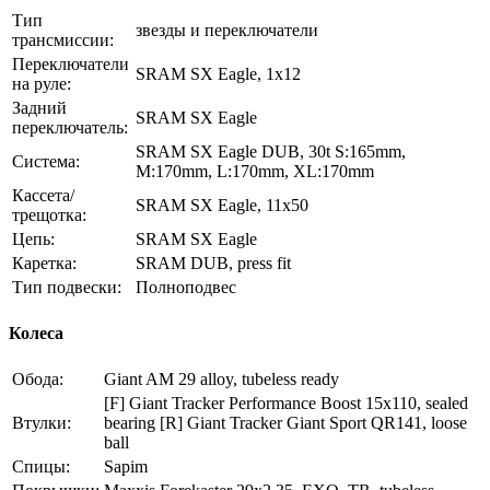
Тип
звезды и переключатели
трансмиссии:
Переключатели
SRAM SX Eagle, 1x12
на руле:
Задний
SRAM SX Eagle
переключатель:
SRAM SX Eagle DUB, 30t S:165mm,
Система:
M:170mm, L:170mm, XL:170mm
Кассета/
SRAM SX Eagle, 11x50
трещотка:
Цепь:
SRAM SX Eagle
Каретка:
SRAM DUB, press fit
Тип подвески:
Полноподвес
Колеса
Обода:
Giant AM 29 alloy, tubeless ready
[F] Giant Tracker Performance Boost 15x110, sealed
Втулки:
bearing [R] Giant Tracker Giant Sport QR141, loose
ball
Спицы:
Sapim