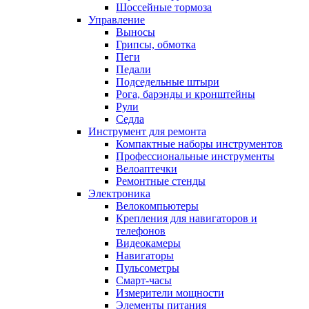
Шоссейные тормоза
Управление
Выносы
Грипсы, обмотка
Пеги
Педали
Подседельные штыри
Рога, барэнды и кронштейны
Рули
Седла
Инструмент для ремонта
Компактные наборы инструментов
Профессиональные инструменты
Велоаптечки
Ремонтные стенды
Электроника
Велокомпьютеры
Крепления для навигаторов и
телефонов
Видеокамеры
Навигаторы
Пульсометры
Смарт-часы
Измерители мощности
Элементы питания