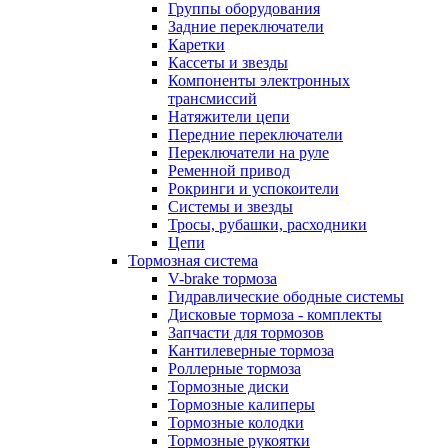
Группы оборудования
Задние переключатели
Каретки
Кассеты и звезды
Компоненты электронных
трансмиссий
Натяжители цепи
Передние переключатели
Переключатели на руле
Ременной привод
Рокринги и успокоители
Системы и звезды
Тросы, рубашки, расходники
Цепи
Тормозная система
V-brake тормоза
Гидравлические ободные системы
Дисковые тормоза - комплекты
Запчасти для тормозов
Кантилеверные тормоза
Роллерные тормоза
Тормозные диски
Тормозные калиперы
Тормозные колодки
Тормозные рукоятки