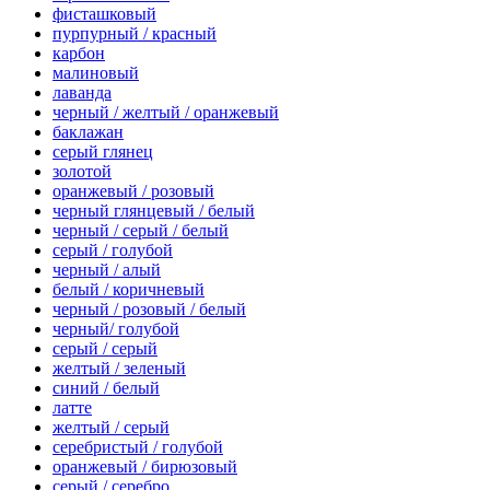
фисташковый
пурпурный / красный
карбон
малиновый
лаванда
черный / желтый / оранжевый
баклажан
серый глянец
золотой
оранжевый / розовый
черный глянцевый / белый
черный / серый / белый
серый / голубой
черный / алый
белый / коричневый
черный / розовый / белый
черный/ голубой
серый / серый
желтый / зеленый
синий / белый
латте
желтый / серый
серебристый / голубой
оранжевый / бирюзовый
серый / серебро