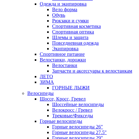
Одежда и экипировка
Вело форма
Обувь
Рюкзаки и сумки
Спортивная косметика
Спортивная оптика
Шлемы и защита
Повседневная одежда
Экипировка
Спортивное питание
Велостанки, дорожки
Велостанки
Запчасти и аксессуары к велостанкам
ЛЕТО
ЗИМА
ГОРНЫЕ ЛЫЖИ
Велосипеды
Шоссе, Кросс, Гревел
Шоссейные велосипеды
Велокросс / Гревел
Трековые/Фикседы
Горные велосипеды
Горные велосипеды 26"
Горные велосипеды 27.5"
Горные велосипеды 29"