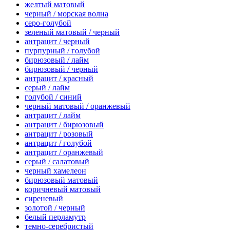
желтый матовый
черный / морская волна
серо-голубой
зеленый матовый / черный
антрацит / черный
пурпурный / голубой
бирюзовый / лайм
бирюзовый / черный
антрацит / красный
серый / лайм
голубой / синий
черный матовый / оранжевый
антрацит / лайм
антрацит / бирюзовый
антрацит / розовый
антрацит / голубой
антрацит / оранжевый
серый / салатовый
черный хамелеон
бирюзовый матовый
коричневый матовый
сиреневый
золотой / черный
белый перламутр
темно-серебристый