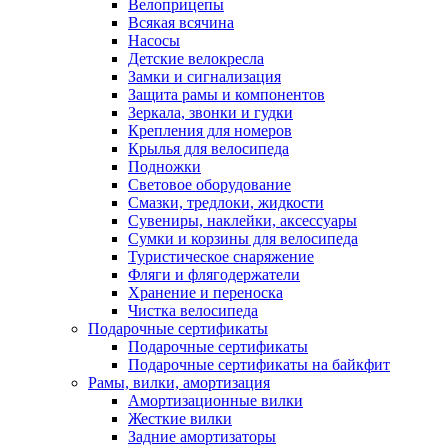
Велоприцепы
Всякая всячина
Насосы
Детские велокресла
Замки и сигнализация
Защита рамы и компонентов
Зеркала, звонки и гудки
Крепления для номеров
Крылья для велосипеда
Подножки
Световое оборудование
Смазки, тредлоки, жидкости
Сувениры, наклейки, аксессуары
Сумки и корзины для велосипеда
Туристическое снаряжение
Фляги и флягодержатели
Хранение и переноска
Чистка велосипеда
Подарочные сертификаты
Подарочные сертификаты
Подарочные сертификаты на байкфит
Рамы, вилки, амортизация
Амортизационные вилки
Жесткие вилки
Задние амортизаторы