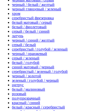
черный матовый / серый
черный / белый / желтый
черный глянцевый / зеленый
хром
серебристый фрезеровка
белый матовый / серый
белый / фиолетовый
серый / белый / синий
латунь
черный / синий / желтый
серый / белый
серебристый / голубой / зеленый
черный / оранжевый
серый / зеленый
белый / голубой
синий матовый / черный
серебристый / зеленый / голубой
черный / золотой
зеленый / голубой / черный
цитрус
белый / малиновый
розовый
полупрозрачный
красный / синий
белый / красный / серебристый