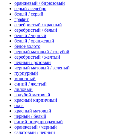
оранжевый / бирюзовый
серый / серебро
белый / серый
графит
серебристый / красный
серебристый / белый
белый / черный
белый / оранжевый
белое золото
черный матовый / голубой
серебристый / желтый
черный / розовый
черный матовый / зеленый
пурпурный
молочный
синий / желтый
лиловый
голубой матовый
красный кирпичный
охра
красный матовый
черный / белый
синий полупрозрачный
оранжевый / черный
салатовый / черный