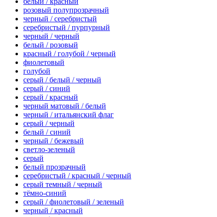
белый / красный
розовый полупрозрачный
черный / серебристый
серебристый / пурпурный
черный / черный
белый / розовый
красный / голубой / черный
фиолетовый
голубой
серый / белый / черный
серый / синий
серый / красный
черный матовый / белый
черный / итальянский флаг
серый / черный
белый / синий
черный / бежевый
светло-зеленый
серый
белый прозрачный
серебристый / красный / черный
серый темный / черный
тёмно-синий
серый / фиолетовый / зеленый
черный / красный