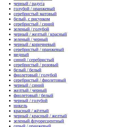
черный / радуга
голубой / оранжевый
серебристый матовый
белый, с рисунком
серебристый / синий
зеленый / голубой
черный / желтый / красный
зеленый / черный
черный / коричневый
серебристый / оранжевый
медный
синий / серебристый
серебристый / розовый
белый / белый
фиолетовый / голубой
серебристый / фиолетовый
черный / синий
желтый / черный
фиолетовый / белый
черный / голубой
никель
красный / жёлтый
черный / красный / желтый
зеленый флуоресцентный
серый / оранжевый