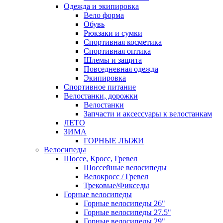
Одежда и экипировка
Вело форма
Обувь
Рюкзаки и сумки
Спортивная косметика
Спортивная оптика
Шлемы и защита
Повседневная одежда
Экипировка
Спортивное питание
Велостанки, дорожки
Велостанки
Запчасти и аксессуары к велостанкам
ЛЕТО
ЗИМА
ГОРНЫЕ ЛЫЖИ
Велосипеды
Шоссе, Кросс, Гревел
Шоссейные велосипеды
Велокросс / Гревел
Трековые/Фикседы
Горные велосипеды
Горные велосипеды 26"
Горные велосипеды 27.5"
Горные велосипеды 29"