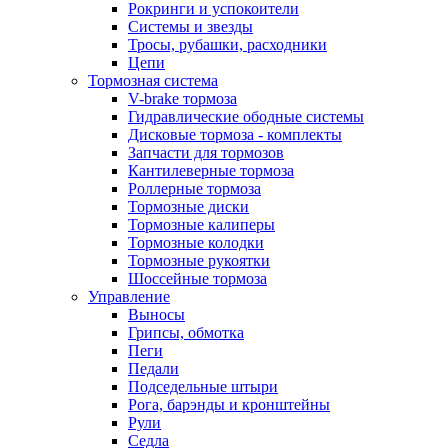
Рокринги и успокоители
Системы и звезды
Тросы, рубашки, расходники
Цепи
Тормозная система
V-brake тормоза
Гидравлические ободные системы
Дисковые тормоза - комплекты
Запчасти для тормозов
Кантилеверные тормоза
Роллерные тормоза
Тормозные диски
Тормозные калиперы
Тормозные колодки
Тормозные рукоятки
Шоссейные тормоза
Управление
Выносы
Грипсы, обмотка
Пеги
Педали
Подседельные штыри
Рога, барэнды и кронштейны
Рули
Седла