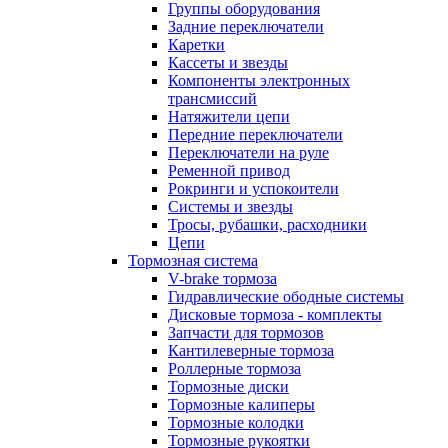
Группы оборудования
Задние переключатели
Каретки
Кассеты и звезды
Компоненты электронных
трансмиссий
Натяжители цепи
Передние переключатели
Переключатели на руле
Ременной привод
Рокринги и успокоители
Системы и звезды
Тросы, рубашки, расходники
Цепи
Тормозная система
V-brake тормоза
Гидравлические ободные системы
Дисковые тормоза - комплекты
Запчасти для тормозов
Кантилеверные тормоза
Роллерные тормоза
Тормозные диски
Тормозные калиперы
Тормозные колодки
Тормозные рукоятки