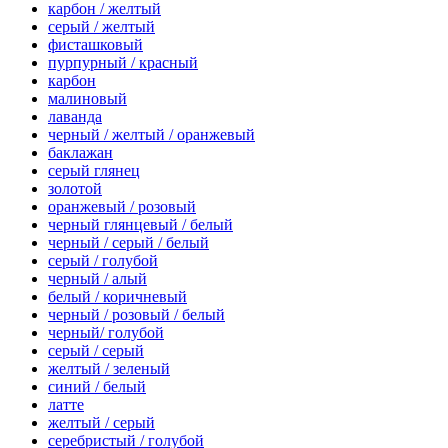
карбон / желтый
серый / желтый
фисташковый
пурпурный / красный
карбон
малиновый
лаванда
черный / желтый / оранжевый
баклажан
серый глянец
золотой
оранжевый / розовый
черный глянцевый / белый
черный / серый / белый
серый / голубой
черный / алый
белый / коричневый
черный / розовый / белый
черный/ голубой
серый / серый
желтый / зеленый
синий / белый
латте
желтый / серый
серебристый / голубой