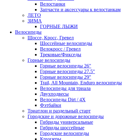
Велостанки
Запчасти и аксессуары к велостанкам
ЛЕТО
ЗИМА
ГОРНЫЕ ЛЫЖИ
Велосипеды
Шоссе, Кросс, Гревел
Шоссейные велосипеды
Велокросс / Гревел
Трековые/Фикседы
Горные велосипеды
Горные велосипеды 26"
Горные велосипеды 27.5"
Горные велосипеды 29"
Trail, All Mountain, Enduro велосипеды
Велосипеды для триала
Двухподвесы
Велосипеды Dirt / 4X
Фэтбайки
Триатлон и раздельный старт
Городские и дорожные велосипеды
Гибриды универсальные
Гибриды шоссейные
Городские велосипеды
Круизеры