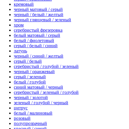
кремовый
черный матовый / серый
черный / белый / желтый
черный глянцевый / зеленый
хром
серебристый фрезеровка
белый матовый / серый
белый / фиолетовый
серый / белый / синий
латунь
черный / синий / желтый
серый / белый
серебристый / голубой / зеленый
черный / оранжевый
серый / зеленый
белый / голубой
синий матовый / черный
серебристый / зеленый / голубой
черный / золотой
зеленый / голубой / черный
цитрус
белый / малиновый
розовый
полупрозрачный
красный / синий