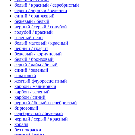
белый / красный / серебристый
серый / черный / зеленый
синий / оранжевый
бежевый / белый
черный / серый / голубой
голубой / красный
зеленый неон
белый матовый / красный
черный / графит
бежевый / коричневый
белый / бронзовый
серый / лайм / белый
синий / зеленый
салатовый
желтый флуоресцентный
карбон / малиновый
карбон / зеленый
карбон / синий
черный / белый / серебристый
бирюзовый
серебристый / бежевый
черный / серый / красный
коралл
без покраски