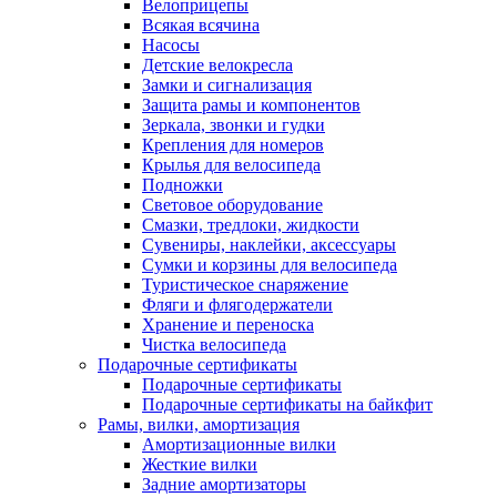
Велоприцепы
Всякая всячина
Насосы
Детские велокресла
Замки и сигнализация
Защита рамы и компонентов
Зеркала, звонки и гудки
Крепления для номеров
Крылья для велосипеда
Подножки
Световое оборудование
Смазки, тредлоки, жидкости
Сувениры, наклейки, аксессуары
Сумки и корзины для велосипеда
Туристическое снаряжение
Фляги и флягодержатели
Хранение и переноска
Чистка велосипеда
Подарочные сертификаты
Подарочные сертификаты
Подарочные сертификаты на байкфит
Рамы, вилки, амортизация
Амортизационные вилки
Жесткие вилки
Задние амортизаторы