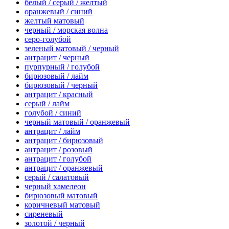
белый / серый / желтый
оранжевый / синий
желтый матовый
черный / морская волна
серо-голубой
зеленый матовый / черный
антрацит / черный
пурпурный / голубой
бирюзовый / лайм
бирюзовый / черный
антрацит / красный
серый / лайм
голубой / синий
черный матовый / оранжевый
антрацит / лайм
антрацит / бирюзовый
антрацит / розовый
антрацит / голубой
антрацит / оранжевый
серый / салатовый
черный хамелеон
бирюзовый матовый
коричневый матовый
сиреневый
золотой / черный