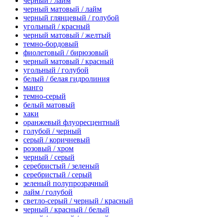
черный / лайм
черный матовый / лайм
черный глянцевый / голубой
угольный / красный
черный матовый / желтый
темно-бордовый
фиолетовый / бирюзовый
черный матовый / красный
угольный / голубой
белый / белая гидролиния
манго
темно-серый
белый матовый
хаки
оранжевый флуоресцентный
голубой / черный
серый / коричневый
розовый / хром
черный / серый
серебристый / зеленый
серебристый / серый
зеленый полупрозрачный
лайм / голубой
светло-серый / черный / красный
черный / красный / белый