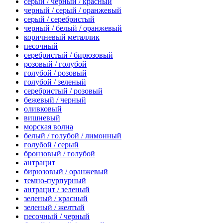
серый / черный / красный
черный / серый / оранжевый
серый / серебристый
черный / белый / оранжевый
коричневый металлик
песочный
серебристый / бирюзовый
розовый / голубой
голубой / розовый
голубой / зеленый
серебристый / розовый
бежевый / черный
оливковый
вишневый
морская волна
белый / голубой / лимонный
голубой / серый
бронзовый / голубой
антрацит
бирюзовый / оранжевый
темно-пурпурный
антрацит / зеленый
зеленый / красный
зеленый / желтый
песочный / черный