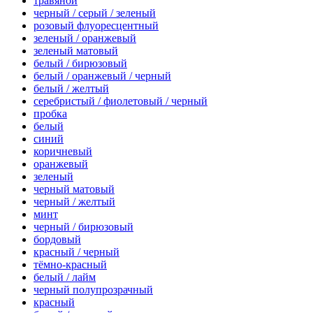
травяной
черный / серый / зеленый
розовый флуоресцентный
зеленый / оранжевый
зеленый матовый
белый / бирюзовый
белый / оранжевый / черный
белый / желтый
серебристый / фиолетовый / черный
пробка
белый
синий
коричневый
оранжевый
зеленый
черный матовый
черный / желтый
минт
черный / бирюзовый
бордовый
красный / черный
тёмно-красный
белый / лайм
черный полупрозрачный
красный