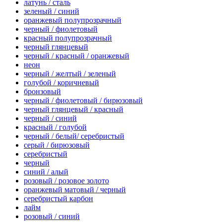
латунь / сталь
зеленый / синий
оранжевый полупрозрачный
черный / фиолетовый
красный полупрозрачный
черный глянцевый
черный / красный / оранжевый
неон
черный / желтый / зеленый
голубой / коричневый
бронзовый
черный / фиолетовый / бирюзовый
черный глянцевый / красный
черный / синий
красный / голубой
черный / белый/ серебристый
серый / бирюзовый
серебристый
черный
синий / алый
розовый / розовое золото
оранжевый матовый / черный
серебристый карбон
лайм
розовый / синий