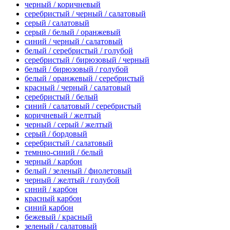
черный / коричневый
серебристый / черный / салатовый
серый / салатовый
серый / белый / оранжевый
синий / черный / салатовый
белый / серебристый / голубой
серебристый / бирюзовый / черный
белый / бирюзовый / голубой
белый / оранжевый / серебристый
красный / черный / салатовый
серебристый / белый
синий / салатовый / серебристый
коричневый / желтый
черный / серый / желтый
серый / бордовый
серебристый / салатовый
темнно-синий / белый
черный / карбон
белый / зеленый / фиолетовый
черный / желтый / голубой
синий / карбон
красный карбон
синий карбон
бежевый / красный
зеленый / салатовый