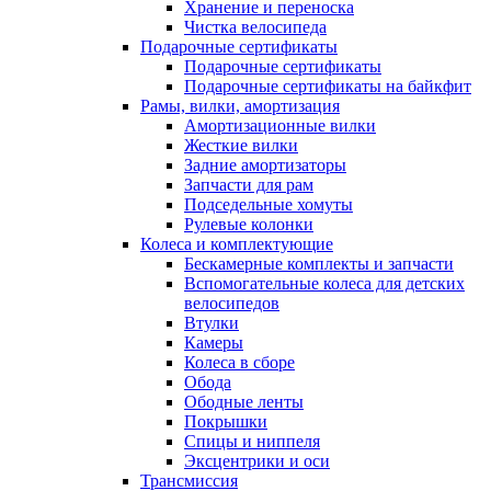
Хранение и переноска
Чистка велосипеда
Подарочные сертификаты
Подарочные сертификаты
Подарочные сертификаты на байкфит
Рамы, вилки, амортизация
Амортизационные вилки
Жесткие вилки
Задние амортизаторы
Запчасти для рам
Подседельные хомуты
Рулевые колонки
Колеса и комплектующие
Бескамерные комплекты и запчасти
Вспомогательные колеса для детских
велосипедов
Втулки
Камеры
Колеса в сборе
Обода
Ободные ленты
Покрышки
Спицы и ниппеля
Эксцентрики и оси
Трансмиссия