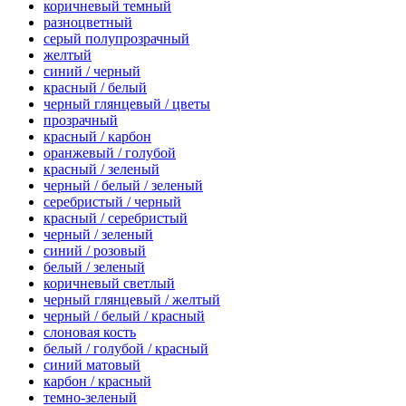
коричневый темный
разноцветный
серый полупрозрачный
желтый
синий / черный
красный / белый
черный глянцевый / цветы
прозрачный
красный / карбон
оранжевый / голубой
красный / зеленый
черный / белый / зеленый
серебристый / черный
красный / серебристый
черный / зеленый
синий / розовый
белый / зеленый
коричневый светлый
черный глянцевый / желтый
черный / белый / красный
слоновая кость
белый / голубой / красный
синий матовый
карбон / красный
темно-зеленый