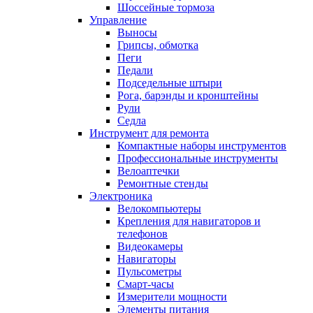
Шоссейные тормоза
Управление
Выносы
Грипсы, обмотка
Пеги
Педали
Подседельные штыри
Рога, барэнды и кронштейны
Рули
Седла
Инструмент для ремонта
Компактные наборы инструментов
Профессиональные инструменты
Велоаптечки
Ремонтные стенды
Электроника
Велокомпьютеры
Крепления для навигаторов и
телефонов
Видеокамеры
Навигаторы
Пульсометры
Смарт-часы
Измерители мощности
Элементы питания