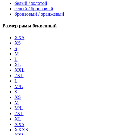
белый / золотой
серый / бронзовый
бронзовый / оранжевый
Размер рамы буквенный
XXS
XS
S
M
L
XL
XXL
2XL
L
M/L
S
XS
M
M/L
2XL
XL
XXS
XXXS