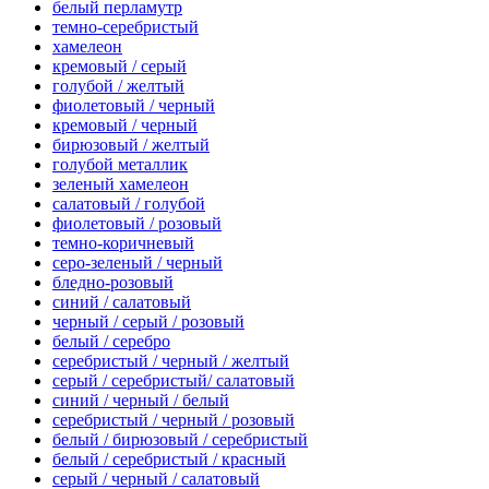
белый перламутр
темно-серебристый
хамелеон
кремовый / серый
голубой / желтый
фиолетовый / черный
кремовый / черный
бирюзовый / желтый
голубой металлик
зеленый хамелеон
салатовый / голубой
фиолетовый / розовый
темно-коричневый
серо-зеленый / черный
бледно-розовый
синий / салатовый
черный / серый / розовый
белый / серебро
серебристый / черный / желтый
серый / серебристый/ салатовый
синий / черный / белый
серебристый / черный / розовый
белый / бирюзовый / серебристый
белый / серебристый / красный
серый / черный / салатовый