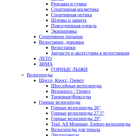
Рюкзаки и сумки
Спортивная косметика
Спортивная оптика
Шлемы и защита
Повседневная одежда
Экипировка
Спортивное питание
Велостанки, дорожки
Велостанки
Запчасти и аксессуары к велостанкам
ЛЕТО
ЗИМА
ГОРНЫЕ ЛЫЖИ
Велосипеды
Шоссе, Кросс, Гревел
Шоссейные велосипеды
Велокросс / Гревел
Трековые/Фикседы
Горные велосипеды
Горные велосипеды 26"
Горные велосипеды 27.5"
Горные велосипеды 29"
Trail, All Mountain, Enduro велосипеды
Велосипеды для триала
Двухподвесы