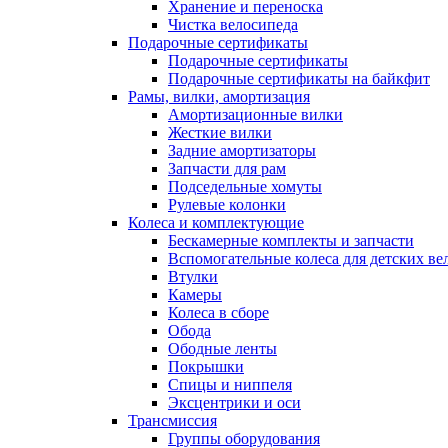
Хранение и переноска
Чистка велосипеда
Подарочные сертификаты
Подарочные сертификаты
Подарочные сертификаты на байкфит
Рамы, вилки, амортизация
Амортизационные вилки
Жесткие вилки
Задние амортизаторы
Запчасти для рам
Подседельные хомуты
Рулевые колонки
Колеса и комплектующие
Бескамерные комплекты и запчасти
Вспомогательные колеса для детских ве
Втулки
Камеры
Колеса в сборе
Обода
Ободные ленты
Покрышки
Спицы и ниппеля
Эксцентрики и оси
Трансмиссия
Группы оборудования