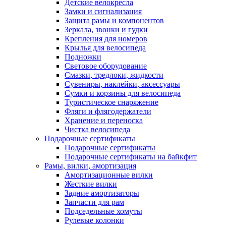
Детские велокресла
Замки и сигнализация
Защита рамы и компонентов
Зеркала, звонки и гудки
Крепления для номеров
Крылья для велосипеда
Подножки
Световое оборудование
Смазки, тредлоки, жидкости
Сувениры, наклейки, аксессуары
Сумки и корзины для велосипеда
Туристическое снаряжение
Фляги и флягодержатели
Хранение и переноска
Чистка велосипеда
Подарочные сертификаты
Подарочные сертификаты
Подарочные сертификаты на байкфит
Рамы, вилки, амортизация
Амортизационные вилки
Жесткие вилки
Задние амортизаторы
Запчасти для рам
Подседельные хомуты
Рулевые колонки