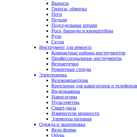
Выносы
Грипсы, обмотка
Пеги
Педали
Подседельные штыри
Рога, барэнды и кронштейны
Рули
Седла
Инструмент для ремонта
Компактные наборы инструментов
Профессиональные инструменты
Велоаптечки
Ремонтные стенды
Электроника
Велокомпьютеры
Крепления для навигаторов и телефоно
Видеокамеры
Навигаторы
Пульсометры
Смарт-часы
Измерители мощности
Элементы питания
Одежда и экипировка
Вело форма
Обувь