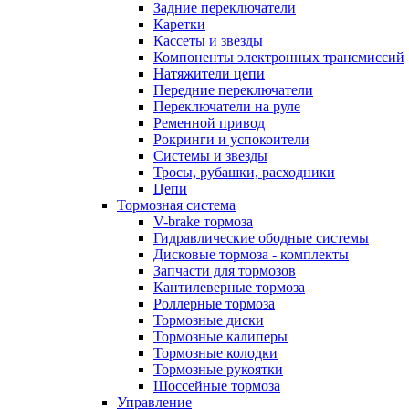
Задние переключатели
Каретки
Кассеты и звезды
Компоненты электронных трансмиссий
Натяжители цепи
Передние переключатели
Переключатели на руле
Ременной привод
Рокринги и успокоители
Системы и звезды
Тросы, рубашки, расходники
Цепи
Тормозная система
V-brake тормоза
Гидравлические ободные системы
Дисковые тормоза - комплекты
Запчасти для тормозов
Кантилеверные тормоза
Роллерные тормоза
Тормозные диски
Тормозные калиперы
Тормозные колодки
Тормозные рукоятки
Шоссейные тормоза
Управление