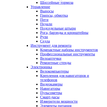
Шоссейные тормоза
Управление
Выносы
Грипсы, обмотка
Пеги
Педали
Подседельные штыри
Рога, барэнды и кронштейны
Рули
Седла
Инструмент для ремонта
Компактные наборы инструментов
Профессиональные инструменты
Велоаптечки
Ремонтные стенды
Электроника
Велокомпьютеры
Крепления для навигаторов и
телефонов
Видеокамеры
Навигаторы
Пульсометры
Смарт-часы
Измерители мощности
Элементы питания