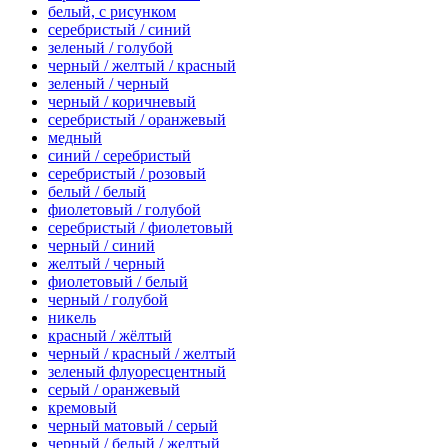
белый, с рисунком
серебристый / синий
зеленый / голубой
черный / желтый / красный
зеленый / черный
черный / коричневый
серебристый / оранжевый
медный
синий / серебристый
серебристый / розовый
белый / белый
фиолетовый / голубой
серебристый / фиолетовый
черный / синий
желтый / черный
фиолетовый / белый
черный / голубой
никель
красный / жёлтый
черный / красный / желтый
зеленый флуоресцентный
серый / оранжевый
кремовый
черный матовый / серый
черный / белый / желтый