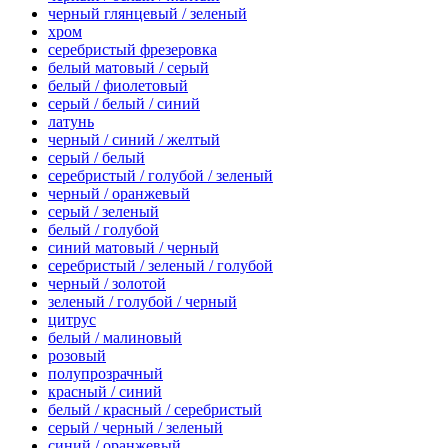
черный глянцевый / зеленый
хром
серебристый фрезеровка
белый матовый / серый
белый / фиолетовый
серый / белый / синий
латунь
черный / синий / желтый
серый / белый
серебристый / голубой / зеленый
черный / оранжевый
серый / зеленый
белый / голубой
синий матовый / черный
серебристый / зеленый / голубой
черный / золотой
зеленый / голубой / черный
цитрус
белый / малиновый
розовый
полупрозрачный
красный / синий
белый / красный / серебристый
серый / черный / зеленый
синий / оранжевый