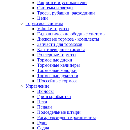
Рокринги и успокоители
Системы и звезды
Тросы, рубашки, расходники
Цепи
Тормозная система
V-brake тормоза
Гидравлические ободные системы
Дисковые тормоза - комплекты
Запчасти для тормозов
Кантилеверные тормоза
Роллерные тормоза
Тормозные диски
Тормозные калиперы
Тормозные колодки
Тормозные рукоятки
Шоссейные тормоза
Управление
Выносы
Грипсы, обмотка
Пеги
Педали
Подседельные штыри
Рога, барэнды и кронштейны
Рули
Седла