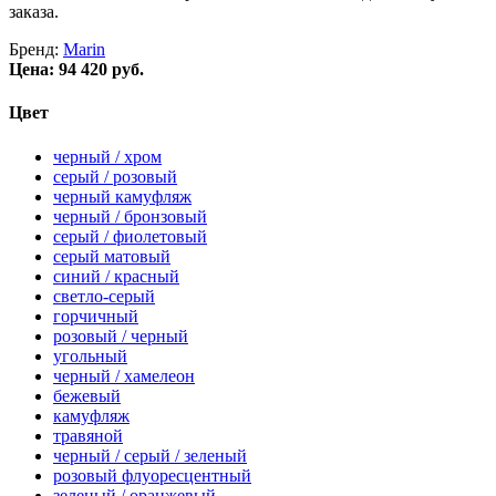
заказа.
Бренд:
Marin
Цена:
94 420 руб.
Цвет
черный / хром
серый / розовый
черный камуфляж
черный / бронзовый
серый / фиолетовый
серый матовый
синий / красный
светло-серый
горчичный
розовый / черный
угольный
черный / хамелеон
бежевый
камуфляж
травяной
черный / серый / зеленый
розовый флуоресцентный
зеленый / оранжевый