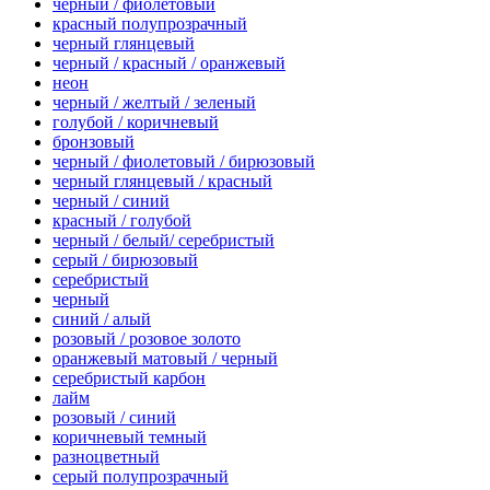
черный / фиолетовый
красный полупрозрачный
черный глянцевый
черный / красный / оранжевый
неон
черный / желтый / зеленый
голубой / коричневый
бронзовый
черный / фиолетовый / бирюзовый
черный глянцевый / красный
черный / синий
красный / голубой
черный / белый/ серебристый
серый / бирюзовый
серебристый
черный
синий / алый
розовый / розовое золото
оранжевый матовый / черный
серебристый карбон
лайм
розовый / синий
коричневый темный
разноцветный
серый полупрозрачный