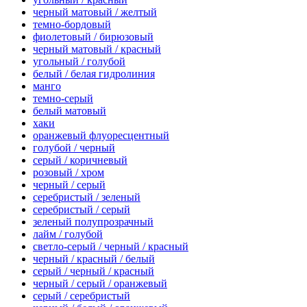
черный матовый / желтый
темно-бордовый
фиолетовый / бирюзовый
черный матовый / красный
угольный / голубой
белый / белая гидролиния
манго
темно-серый
белый матовый
хаки
оранжевый флуоресцентный
голубой / черный
серый / коричневый
розовый / хром
черный / серый
серебристый / зеленый
серебристый / серый
зеленый полупрозрачный
лайм / голубой
светло-серый / черный / красный
черный / красный / белый
серый / черный / красный
черный / серый / оранжевый
серый / серебристый