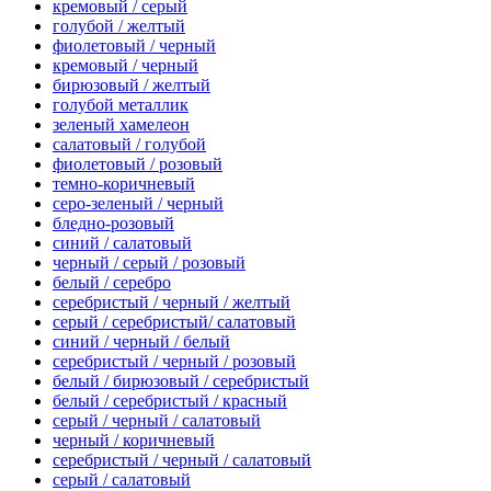
кремовый / серый
голубой / желтый
фиолетовый / черный
кремовый / черный
бирюзовый / желтый
голубой металлик
зеленый хамелеон
салатовый / голубой
фиолетовый / розовый
темно-коричневый
серо-зеленый / черный
бледно-розовый
синий / салатовый
черный / серый / розовый
белый / серебро
серебристый / черный / желтый
серый / серебристый/ салатовый
синий / черный / белый
серебристый / черный / розовый
белый / бирюзовый / серебристый
белый / серебристый / красный
серый / черный / салатовый
черный / коричневый
серебристый / черный / салатовый
серый / салатовый