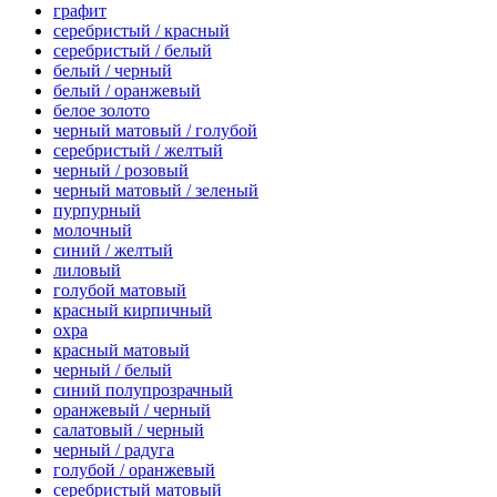
графит
серебристый / красный
серебристый / белый
белый / черный
белый / оранжевый
белое золото
черный матовый / голубой
серебристый / желтый
черный / розовый
черный матовый / зеленый
пурпурный
молочный
синий / желтый
лиловый
голубой матовый
красный кирпичный
охра
красный матовый
черный / белый
синий полупрозрачный
оранжевый / черный
салатовый / черный
черный / радуга
голубой / оранжевый
серебристый матовый