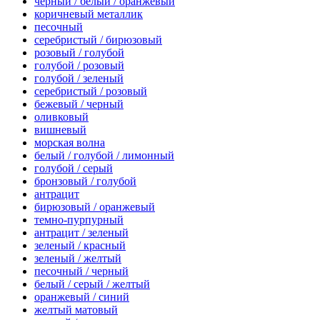
черный / белый / оранжевый
коричневый металлик
песочный
серебристый / бирюзовый
розовый / голубой
голубой / розовый
голубой / зеленый
серебристый / розовый
бежевый / черный
оливковый
вишневый
морская волна
белый / голубой / лимонный
голубой / серый
бронзовый / голубой
антрацит
бирюзовый / оранжевый
темно-пурпурный
антрацит / зеленый
зеленый / красный
зеленый / желтый
песочный / черный
белый / серый / желтый
оранжевый / синий
желтый матовый