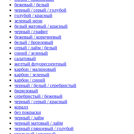
бежевый / белый
черный / серый / голубой
голубой / красный
зеленый неон
белый матовый / красный
черный / графит
бежевый / коричневый
белый / бронзовый
серый / лайм / белый
синий / зеленый
салатовый
желтый флуоресцентный
карбон / малиновый
карбон / зеленый
карбон / синий
черный / белый / серебристый
бирюзовый
серебристый / бежевый
черный / серый / красный
коралл
без покраски
черный / лайм
черный матовый / лайм
черный глянцевый / голубой
угольный / красный