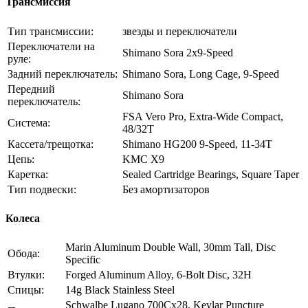
Трансмиссия
Тип трансмиссии:
звезды и переключатели
Переключатели на
Shimano Sora 2x9-Speed
руле:
Задний переключатель:
Shimano Sora, Long Cage, 9-Speed
Передний
Shimano Sora
переключатель:
FSA Vero Pro, Extra-Wide Compact,
Система:
48/32T
Кассета/трещотка:
Shimano HG200 9-Speed, 11-34T
Цепь:
KMC X9
Каретка:
Sealed Cartridge Bearings, Square Taper
Тип подвески:
Без амортизаторов
Колеса
Marin Aluminum Double Wall, 30mm Tall, Disc
Обода:
Specific
Втулки:
Forged Aluminum Alloy, 6-Bolt Disc, 32H
Спицы:
14g Black Stainless Steel
Schwalbe Lugano 700Cx28, Kevlar Puncture