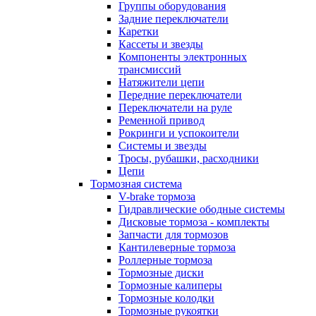
Группы оборудования
Задние переключатели
Каретки
Кассеты и звезды
Компоненты электронных
трансмиссий
Натяжители цепи
Передние переключатели
Переключатели на руле
Ременной привод
Рокринги и успокоители
Системы и звезды
Тросы, рубашки, расходники
Цепи
Тормозная система
V-brake тормоза
Гидравлические ободные системы
Дисковые тормоза - комплекты
Запчасти для тормозов
Кантилеверные тормоза
Роллерные тормоза
Тормозные диски
Тормозные калиперы
Тормозные колодки
Тормозные рукоятки