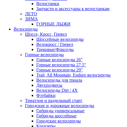
Велостанки
Запчасти и аксессуары к велостанкам
ЛЕТО
ЗИМА
ГОРНЫЕ ЛЫЖИ
Велосипеды
Шоссе, Кросс, Гревел
Шоссейные велосипеды
Велокросс / Гревел
Трековые/Фикседы
Горные велосипеды
Горные велосипеды 26"
Горные велосипеды 27.5"
Горные велосипеды 29"
Trail, All Mountain, Enduro велосипеды
Велосипеды для триала
Двухподвесы
Велосипеды Dirt / 4X
Фэтбайки
Триатлон и раздельный старт
Городские и дорожные велосипеды
Гибриды универсальные
Гибриды шоссейные
Городские велосипеды
Круизеры