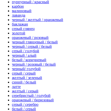
пурпурный / красный
карбон
малиновый
лаванда
черный / желтый / оранжевый
баклажан
серый глянец
золотой
оранжевый / розовый
черный глянцевый / белый
черный / серый / белый
серый / голубой
черный / алый
белый / коричневый
черный / розовый / белый
черный/ голубой
серый / серый
желтый / зеленый
синий / белый
латте
желтый / серый
серебристый / голубой
оранжевый / бирюзовый
серый / серебро
белый / серый