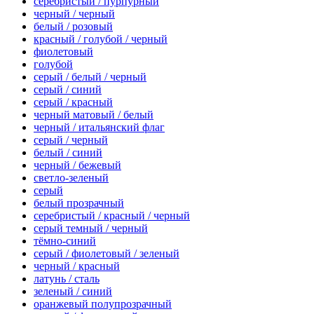
серебристый / пурпурный
черный / черный
белый / розовый
красный / голубой / черный
фиолетовый
голубой
серый / белый / черный
серый / синий
серый / красный
черный матовый / белый
черный / итальянский флаг
серый / черный
белый / синий
черный / бежевый
светло-зеленый
серый
белый прозрачный
серебристый / красный / черный
серый темный / черный
тёмно-синий
серый / фиолетовый / зеленый
черный / красный
латунь / сталь
зеленый / синий
оранжевый полупрозрачный