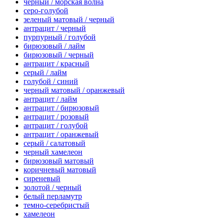
черный / морская волна
серо-голубой
зеленый матовый / черный
антрацит / черный
пурпурный / голубой
бирюзовый / лайм
бирюзовый / черный
антрацит / красный
серый / лайм
голубой / синий
черный матовый / оранжевый
антрацит / лайм
антрацит / бирюзовый
антрацит / розовый
антрацит / голубой
антрацит / оранжевый
серый / салатовый
черный хамелеон
бирюзовый матовый
коричневый матовый
сиреневый
золотой / черный
белый перламутр
темно-серебристый
хамелеон