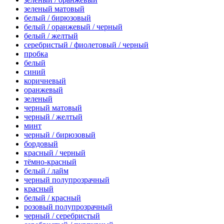
зеленый матовый
белый / бирюзовый
белый / оранжевый / черный
белый / желтый
серебристый / фиолетовый / черный
пробка
белый
синий
коричневый
оранжевый
зеленый
черный матовый
черный / желтый
минт
черный / бирюзовый
бордовый
красный / черный
тёмно-красный
белый / лайм
черный полупрозрачный
красный
белый / красный
розовый полупрозрачный
черный / серебристый