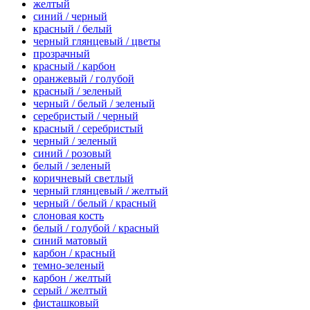
желтый
синий / черный
красный / белый
черный глянцевый / цветы
прозрачный
красный / карбон
оранжевый / голубой
красный / зеленый
черный / белый / зеленый
серебристый / черный
красный / серебристый
черный / зеленый
синий / розовый
белый / зеленый
коричневый светлый
черный глянцевый / желтый
черный / белый / красный
слоновая кость
белый / голубой / красный
синий матовый
карбон / красный
темно-зеленый
карбон / желтый
серый / желтый
фисташковый