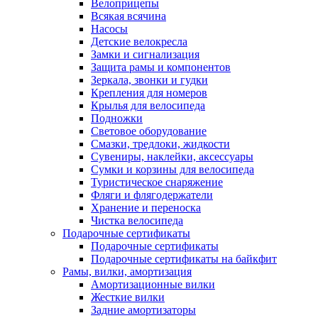
Велоприцепы
Всякая всячина
Насосы
Детские велокресла
Замки и сигнализация
Защита рамы и компонентов
Зеркала, звонки и гудки
Крепления для номеров
Крылья для велосипеда
Подножки
Световое оборудование
Смазки, тредлоки, жидкости
Сувениры, наклейки, аксессуары
Сумки и корзины для велосипеда
Туристическое снаряжение
Фляги и флягодержатели
Хранение и переноска
Чистка велосипеда
Подарочные сертификаты
Подарочные сертификаты
Подарочные сертификаты на байкфит
Рамы, вилки, амортизация
Амортизационные вилки
Жесткие вилки
Задние амортизаторы