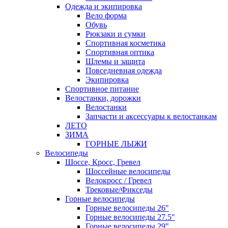
Одежда и экипировка
Вело форма
Обувь
Рюкзаки и сумки
Спортивная косметика
Спортивная оптика
Шлемы и защита
Повседневная одежда
Экипировка
Спортивное питание
Велостанки, дорожки
Велостанки
Запчасти и аксессуары к велостанкам
ЛЕТО
ЗИМА
ГОРНЫЕ ЛЫЖИ
Велосипеды
Шоссе, Кросс, Гревел
Шоссейные велосипеды
Велокросс / Гревел
Трековые/Фикседы
Горные велосипеды
Горные велосипеды 26"
Горные велосипеды 27.5"
Горные велосипеды 29"