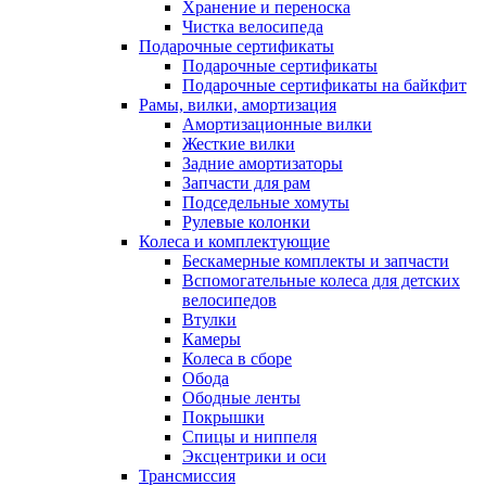
Хранение и переноска
Чистка велосипеда
Подарочные сертификаты
Подарочные сертификаты
Подарочные сертификаты на байкфит
Рамы, вилки, амортизация
Амортизационные вилки
Жесткие вилки
Задние амортизаторы
Запчасти для рам
Подседельные хомуты
Рулевые колонки
Колеса и комплектующие
Бескамерные комплекты и запчасти
Вспомогательные колеса для детских
велосипедов
Втулки
Камеры
Колеса в сборе
Обода
Ободные ленты
Покрышки
Спицы и ниппеля
Эксцентрики и оси
Трансмиссия