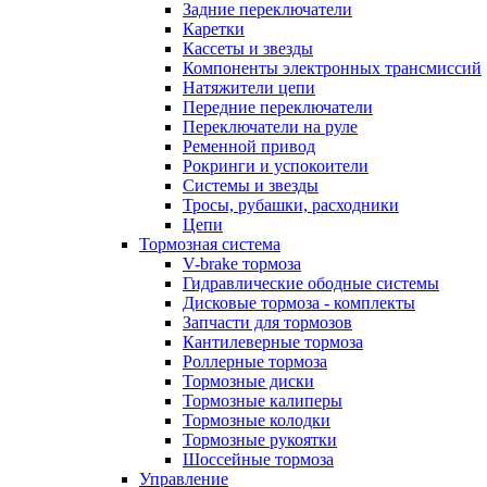
Задние переключатели
Каретки
Кассеты и звезды
Компоненты электронных трансмиссий
Натяжители цепи
Передние переключатели
Переключатели на руле
Ременной привод
Рокринги и успокоители
Системы и звезды
Тросы, рубашки, расходники
Цепи
Тормозная система
V-brake тормоза
Гидравлические ободные системы
Дисковые тормоза - комплекты
Запчасти для тормозов
Кантилеверные тормоза
Роллерные тормоза
Тормозные диски
Тормозные калиперы
Тормозные колодки
Тормозные рукоятки
Шоссейные тормоза
Управление