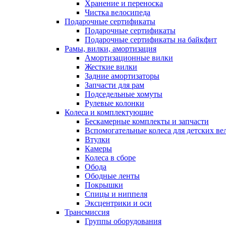
Хранение и переноска
Чистка велосипеда
Подарочные сертификаты
Подарочные сертификаты
Подарочные сертификаты на байкфит
Рамы, вилки, амортизация
Амортизационные вилки
Жесткие вилки
Задние амортизаторы
Запчасти для рам
Подседельные хомуты
Рулевые колонки
Колеса и комплектующие
Бескамерные комплекты и запчасти
Вспомогательные колеса для детских ве
Втулки
Камеры
Колеса в сборе
Обода
Ободные ленты
Покрышки
Спицы и ниппеля
Эксцентрики и оси
Трансмиссия
Группы оборудования