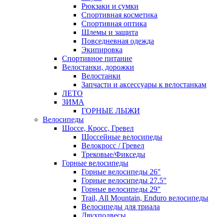
Рюкзаки и сумки
Спортивная косметика
Спортивная оптика
Шлемы и защита
Повседневная одежда
Экипировка
Спортивное питание
Велостанки, дорожки
Велостанки
Запчасти и аксессуары к велостанкам
ЛЕТО
ЗИМА
ГОРНЫЕ ЛЫЖИ
Велосипеды
Шоссе, Кросс, Гревел
Шоссейные велосипеды
Велокросс / Гревел
Трековые/Фикседы
Горные велосипеды
Горные велосипеды 26"
Горные велосипеды 27.5"
Горные велосипеды 29"
Trail, All Mountain, Enduro велосипеды
Велосипеды для триала
Двухподвесы