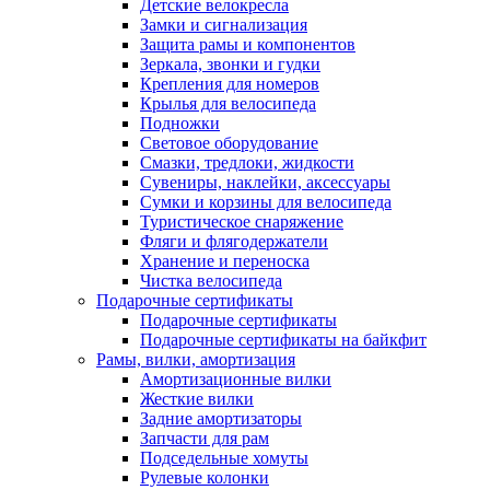
Детские велокресла
Замки и сигнализация
Защита рамы и компонентов
Зеркала, звонки и гудки
Крепления для номеров
Крылья для велосипеда
Подножки
Световое оборудование
Смазки, тредлоки, жидкости
Сувениры, наклейки, аксессуары
Сумки и корзины для велосипеда
Туристическое снаряжение
Фляги и флягодержатели
Хранение и переноска
Чистка велосипеда
Подарочные сертификаты
Подарочные сертификаты
Подарочные сертификаты на байкфит
Рамы, вилки, амортизация
Амортизационные вилки
Жесткие вилки
Задние амортизаторы
Запчасти для рам
Подседельные хомуты
Рулевые колонки