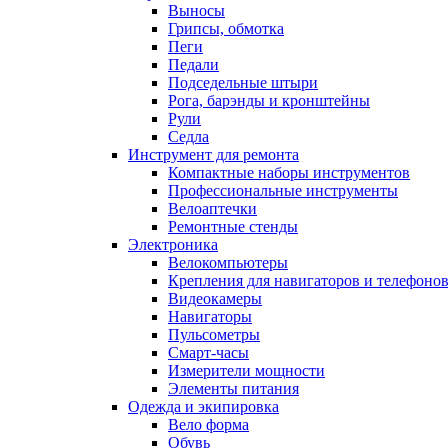
Выносы
Грипсы, обмотка
Пеги
Педали
Подседельные штыри
Рога, барэнды и кронштейны
Рули
Седла
Инструмент для ремонта
Компактные наборы инструментов
Профессиональные инструменты
Велоаптечки
Ремонтные стенды
Электроника
Велокомпьютеры
Крепления для навигаторов и телефоно
Видеокамеры
Навигаторы
Пульсометры
Смарт-часы
Измерители мощности
Элементы питания
Одежда и экипировка
Вело форма
Обувь