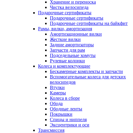
Хранение и переноска
Чистка велосипеда
Подарочные сертификаты
Подарочные сертификаты
Подарочные сертификаты на байкфит
Рамы, вилки, амортизация
Амортизационные вилки
Жесткие вилки
Задние амортизаторы
Запчасти для рам
Подседельные хомуты
Рулевые колонки
Колеса и комплектующие
Бескамерные комплекты и запчасти
Вспомогательные колеса для детских
велосипедов
Втулки
Камеры
Колеса в сборе
Обода
Ободные ленты
Покрышки
Спицы и ниппеля
Эксцентрики и оси
Трансмиссия