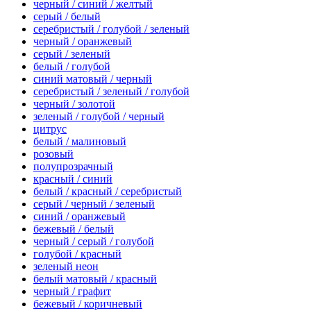
черный / синий / желтый
серый / белый
серебристый / голубой / зеленый
черный / оранжевый
серый / зеленый
белый / голубой
синий матовый / черный
серебристый / зеленый / голубой
черный / золотой
зеленый / голубой / черный
цитрус
белый / малиновый
розовый
полупрозрачный
красный / синий
белый / красный / серебристый
серый / черный / зеленый
синий / оранжевый
бежевый / белый
черный / серый / голубой
голубой / красный
зеленый неон
белый матовый / красный
черный / графит
бежевый / коричневый