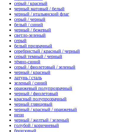
серый / красный
черный матовый / белый
черный / итальянский флаг
серый / черный
белый / синий
черный / бежевый
светло-зеленый
серый
белый прозрачный
серебристый / красный / черный
серый темный / черный
тёмно-синий
серый / фиолетовый / зеленый
черный / красный
латунь / сталь
зеленый / синий
оранжевый полупрозрачный
черный / фиолетовый
красный полупрозрачный
черный глянцевый
черный / красный / оранжевый
неон
черный / желтый / зеленый
голубой / коричневый
бронзовый