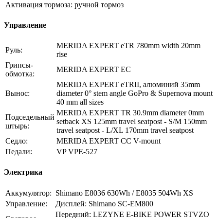
Активация тормоза:
ручной тормоз
Управление
MERIDA EXPERT eTR 780mm width 20mm
Руль:
rise
Грипсы-
MERIDA EXPERT EC
обмотка:
MERIDA EXPERT eTRII, алюминий 35mm
Вынос:
diameter 0° stem angle GoPro & Supernova mount
40 mm all sizes
MERIDA EXPERT TR 30.9mm diameter 0mm
Подседельный
setback XS 125mm travel seatpost - S/M 150mm
штырь:
travel seatpost - L/XL 170mm travel seatpost
Седло:
MERIDA EXPERT CC V-mount
Педали:
VP VPE-527
Электрика
Аккумулятор:
Shimano E8036 630Wh / E8035 504Wh XS
Управление:
Дисплей: Shimano SC-EM800
Передний: LEZYNE E-BIKE POWER STVZO