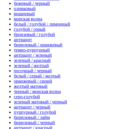
бежевый / черный
оливковый
вишневый
морская волна
белый / голубой / лимонный
голубой / серый
бронзовый / голубой
антрацит
бирюзовый / оранжевый
темно-пурпурный
антрацит / зеленый
зеленый / красный
зеленый / желтый
песочный / черный
белый / серый / желтый
оранжевый / синий
желтый матовый
черный / морская волна
серо-голубой
зеленый матовый / черный
антрацит / черный
пурпурный / голубой
бирюзовый / лайм
бирюзовый / черный
антрацит / красный