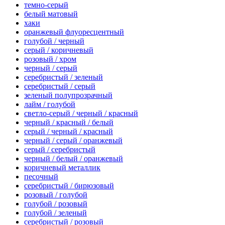
темно-серый
белый матовый
хаки
оранжевый флуоресцентный
голубой / черный
серый / коричневый
розовый / хром
черный / серый
серебристый / зеленый
серебристый / серый
зеленый полупрозрачный
лайм / голубой
светло-серый / черный / красный
черный / красный / белый
серый / черный / красный
черный / серый / оранжевый
серый / серебристый
черный / белый / оранжевый
коричневый металлик
песочный
серебристый / бирюзовый
розовый / голубой
голубой / розовый
голубой / зеленый
серебристый / розовый