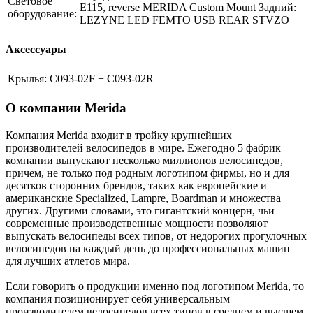
Световое
E115, reverse MERIDA Custom Mount Задний:
оборудование:
LEZYNE LED FEMTO USB REAR STVZO
Аксессуары
Крылья:
C093-02F + C093-02R
О компании Merida
Компания Merida входит в тройку крупнейших
производителей велосипедов в мире. Ежегодно 5 фабрик
компании выпускают несколько миллионов велосипедов,
причем, не только под родным логотипом фирмы, но и для
десятков сторонних брендов, таких как европейские и
американские Specialized, Lampre, Boardman и множества
других. Другими словами, это гигантский концерн, чьи
современные производственные мощности позволяют
выпускать велосипеды всех типов, от недорогих прогулочных
велосипедов на каждый день до профессиональных машин
для лучших атлетов мира.
Если говорить о продукции именно под логотипом Merida, то
компания позиционирует себя универсальным
производителем велосипедов всех типов в среднем и высшем