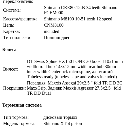
переключатель:
Shimano CRE80-12-B 34 teeth Shimano
Система:
FCEM900
Кассета/трещотка:
Shimano M8100 10-51 teeth 12 speed
Цепь:
CNM8100
Каретка:
included
Тип подвески:
Полноподвес
Колеса
DT Swiss Spline HX1501 ONE 30 boost 110x15mm
width front hub 148x12mm width rear hub 30mm
Вилсет:
inner width Centerlock microspline, алюминий
Tubeless ready (tubeless tape and valves included)
Передняя: Maxxis Assegai 29x2.5 " fold TR DD 3C
Покрышки:
MaxxGrip. Задняя: Maxxis Agressor 27.5x2.5" fold
TR DD Dual
Тормозная система
Тип тормоза:
дисковый тормоз
Модель тормоза:
Shimano XT 4 piston