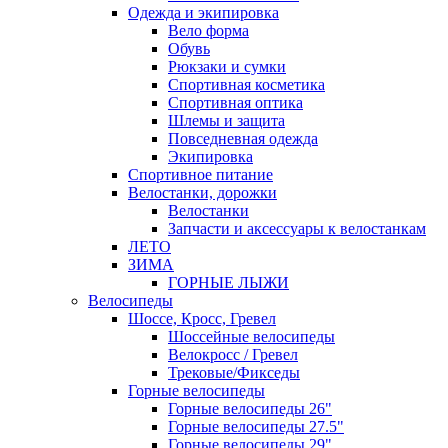
Одежда и экипировка
Вело форма
Обувь
Рюкзаки и сумки
Спортивная косметика
Спортивная оптика
Шлемы и защита
Повседневная одежда
Экипировка
Спортивное питание
Велостанки, дорожки
Велостанки
Запчасти и аксессуары к велостанкам
ЛЕТО
ЗИМА
ГОРНЫЕ ЛЫЖИ
Велосипеды
Шоссе, Кросс, Гревел
Шоссейные велосипеды
Велокросс / Гревел
Трековые/Фикседы
Горные велосипеды
Горные велосипеды 26"
Горные велосипеды 27.5"
Горные велосипеды 29"