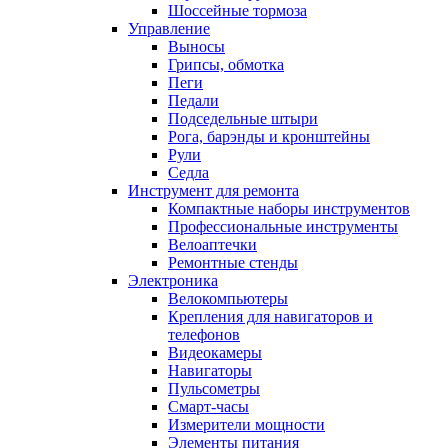
Шоссейные тормоза
Управление
Выносы
Грипсы, обмотка
Пеги
Педали
Подседельные штыри
Рога, барэнды и кронштейны
Рули
Седла
Инструмент для ремонта
Компактные наборы инструментов
Профессиональные инструменты
Велоаптечки
Ремонтные стенды
Электроника
Велокомпьютеры
Крепления для навигаторов и
телефонов
Видеокамеры
Навигаторы
Пульсометры
Смарт-часы
Измерители мощности
Элементы питания