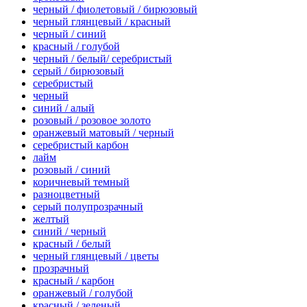
черный / фиолетовый / бирюзовый
черный глянцевый / красный
черный / синий
красный / голубой
черный / белый/ серебристый
серый / бирюзовый
серебристый
черный
синий / алый
розовый / розовое золото
оранжевый матовый / черный
серебристый карбон
лайм
розовый / синий
коричневый темный
разноцветный
серый полупрозрачный
желтый
синий / черный
красный / белый
черный глянцевый / цветы
прозрачный
красный / карбон
оранжевый / голубой
красный / зеленый