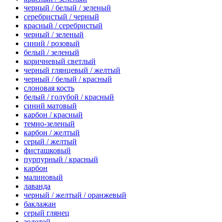
черный / белый / зеленый
серебристый / черный
красный / серебристый
черный / зеленый
синий / розовый
белый / зеленый
коричневый светлый
черный глянцевый / желтый
черный / белый / красный
слоновая кость
белый / голубой / красный
синий матовый
карбон / красный
темно-зеленый
карбон / желтый
серый / желтый
фисташковый
пурпурный / красный
карбон
малиновый
лаванда
черный / желтый / оранжевый
баклажан
серый глянец
золотой