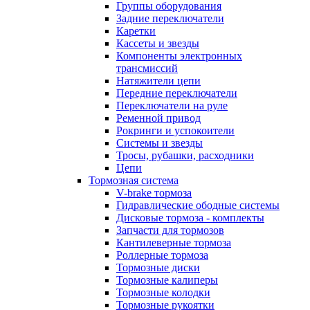
Группы оборудования
Задние переключатели
Каретки
Кассеты и звезды
Компоненты электронных
трансмиссий
Натяжители цепи
Передние переключатели
Переключатели на руле
Ременной привод
Рокринги и успокоители
Системы и звезды
Тросы, рубашки, расходники
Цепи
Тормозная система
V-brake тормоза
Гидравлические ободные системы
Дисковые тормоза - комплекты
Запчасти для тормозов
Кантилеверные тормоза
Роллерные тормоза
Тормозные диски
Тормозные калиперы
Тормозные колодки
Тормозные рукоятки