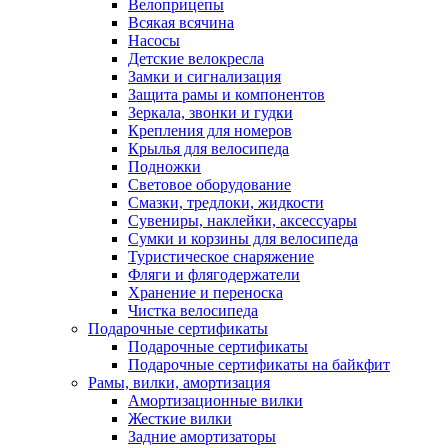
Велоприцепы
Всякая всячина
Насосы
Детские велокресла
Замки и сигнализация
Защита рамы и компонентов
Зеркала, звонки и гудки
Крепления для номеров
Крылья для велосипеда
Подножки
Световое оборудование
Смазки, тредлоки, жидкости
Сувениры, наклейки, аксессуары
Сумки и корзины для велосипеда
Туристическое снаряжение
Фляги и флягодержатели
Хранение и переноска
Чистка велосипеда
Подарочные сертификаты
Подарочные сертификаты
Подарочные сертификаты на байкфит
Рамы, вилки, амортизация
Амортизационные вилки
Жесткие вилки
Задние амортизаторы