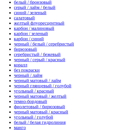
белый / бронзовый
серый / лайм / белый
синий / зеленый
салатовый
желтый флуоресцентный
карбон / малиновый
карбон / зеленый
карбон / синий
черный / белый / серебристый
бирюзовый
серебристый / бежевый
черный / серый / красный
коралл
без покраски
черный / лайм
черный матовый / лайм
черный глянцевый / голубой
угольный / красный
черный матовый / желтый
темно-бордовый
фиолетовый / бирюзовый
черный матовый / красный
угольный / голубой
белый / белая гидролиния
манго