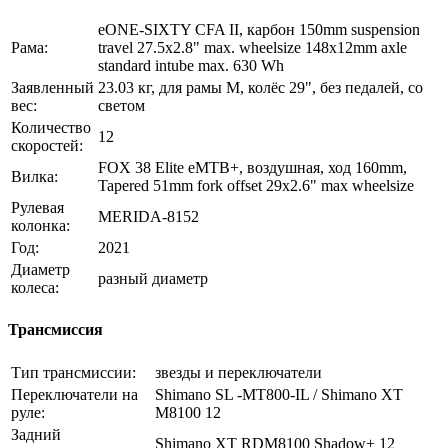
eONE-SIXTY CFA II, карбон 150mm suspension
Рама:
travel 27.5x2.8" max. wheelsize 148x12mm axle
standard intube max. 630 Wh
Заявленный
23.03 кг, для рамы М, колёс 29", без педалей, со
вес:
светом
Количество
12
скоростей:
FOX 38 Elite eMTB+, воздушная, ход 160mm,
Вилка:
Tapered 51mm fork offset 29x2.6" max wheelsize
Рулевая
MERIDA-8152
колонка:
Год:
2021
Диаметр
разный диаметр
колеса:
Трансмиссия
Тип трансмиссии:
звезды и переключатели
Переключатели на
Shimano SL -MT800-IL / Shimano XT
руле:
M8100 12
Задний
Shimano XT RDM8100 Shadow+ 12