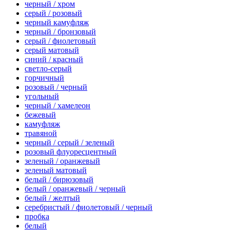
черный / хром
серый / розовый
черный камуфляж
черный / бронзовый
серый / фиолетовый
серый матовый
синий / красный
светло-серый
горчичный
розовый / черный
угольный
черный / хамелеон
бежевый
камуфляж
травяной
черный / серый / зеленый
розовый флуоресцентный
зеленый / оранжевый
зеленый матовый
белый / бирюзовый
белый / оранжевый / черный
белый / желтый
серебристый / фиолетовый / черный
пробка
белый