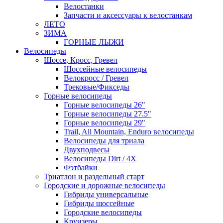
Велостанки
Запчасти и аксессуары к велостанкам
ЛЕТО
ЗИМА
ГОРНЫЕ ЛЫЖИ
Велосипеды
Шоссе, Кросс, Гревел
Шоссейные велосипеды
Велокросс / Гревел
Трековые/Фикседы
Горные велосипеды
Горные велосипеды 26"
Горные велосипеды 27.5"
Горные велосипеды 29"
Trail, All Mountain, Enduro велосипеды
Велосипеды для триала
Двухподвесы
Велосипеды Dirt / 4X
Фэтбайки
Триатлон и раздельный старт
Городские и дорожные велосипеды
Гибриды универсальные
Гибриды шоссейные
Городские велосипеды
Круизеры