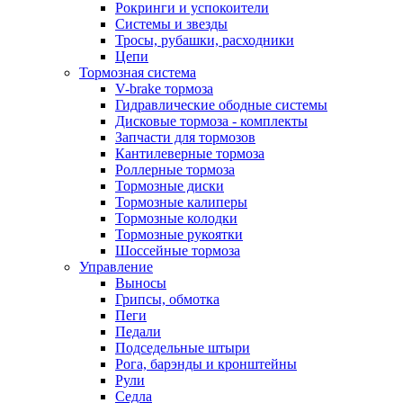
Рокринги и успокоители
Системы и звезды
Тросы, рубашки, расходники
Цепи
Тормозная система
V-brake тормоза
Гидравлические ободные системы
Дисковые тормоза - комплекты
Запчасти для тормозов
Кантилеверные тормоза
Роллерные тормоза
Тормозные диски
Тормозные калиперы
Тормозные колодки
Тормозные рукоятки
Шоссейные тормоза
Управление
Выносы
Грипсы, обмотка
Пеги
Педали
Подседельные штыри
Рога, барэнды и кронштейны
Рули
Седла