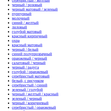
серебристый / желтый
черный / розовый
черный матовый / зеленый
пурпурный
молочный
синий / желтый
лиловый
голубой матовый
красный кирпичный
охра
красный матовый
черный / белый
синий полупрозрачный
оранжевый / черный
салатовый / черный
черный / радуга
голубой / оранжевый
серебристый матовый
белый, с рисунком
серебристый / синий
зеленый / голубой
черный / желтый / красный
зеленый / черный
черный / коричневый
серебристый / оранжевый