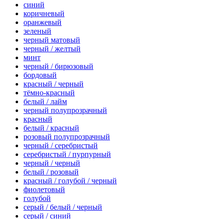
синий
коричневый
оранжевый
зеленый
черный матовый
черный / желтый
минт
черный / бирюзовый
бордовый
красный / черный
тёмно-красный
белый / лайм
черный полупрозрачный
красный
белый / красный
розовый полупрозрачный
черный / серебристый
серебристый / пурпурный
черный / черный
белый / розовый
красный / голубой / черный
фиолетовый
голубой
серый / белый / черный
серый / синий