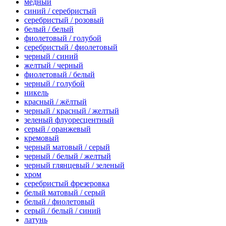
медный
синий / серебристый
серебристый / розовый
белый / белый
фиолетовый / голубой
серебристый / фиолетовый
черный / синий
желтый / черный
фиолетовый / белый
черный / голубой
никель
красный / жёлтый
черный / красный / желтый
зеленый флуоресцентный
серый / оранжевый
кремовый
черный матовый / серый
черный / белый / желтый
черный глянцевый / зеленый
хром
серебристый фрезеровка
белый матовый / серый
белый / фиолетовый
серый / белый / синий
латунь