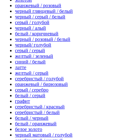
оранжевый / розовый
черный глянцевый / белый
черный / серый / белый
серый / голубой
черный / алый
белый / коричневый
черный / розовый / белый
черный/ голубой
серый / серый
желтый / зеленый
синий / белый
латте
желтый / серый
серебристый / голубой
оранжевый / бирюзовый
серый / серебро
белый / серый
графит
серебристый / красный
серебристый / белый
белый / черный
белый / оранжевый
белое золото
черный матовый / голубой