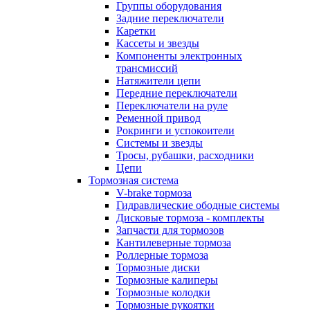
Группы оборудования
Задние переключатели
Каретки
Кассеты и звезды
Компоненты электронных
трансмиссий
Натяжители цепи
Передние переключатели
Переключатели на руле
Ременной привод
Рокринги и успокоители
Системы и звезды
Тросы, рубашки, расходники
Цепи
Тормозная система
V-brake тормоза
Гидравлические ободные системы
Дисковые тормоза - комплекты
Запчасти для тормозов
Кантилеверные тормоза
Роллерные тормоза
Тормозные диски
Тормозные калиперы
Тормозные колодки
Тормозные рукоятки