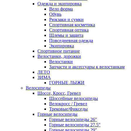
Одежда и экипировка
Вело форма
Обувь
Рюкзаки и сумки
Спортивная косметика
Спортивная оптика
Шлемы и защита
Повседневная одежда
Экипировка
Спортивное питание
Велостанки, дорожки
Велостанки
Запчасти и аксессуары к велостанкам
ЛЕТО
ЗИМА
ГОРНЫЕ ЛЫЖИ
Велосипеды
Шоссе, Кросс, Гревел
Шоссейные велосипеды
Велокросс / Гревел
Трековые/Фикседы
Горные велосипеды
Горные велосипеды 26"
Горные велосипеды 27.5"
Горные велосипеды 29"