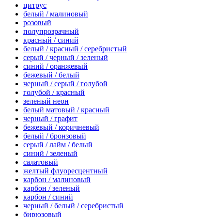
цитрус
белый / малиновый
розовый
полупрозрачный
красный / синий
белый / красный / серебристый
серый / черный / зеленый
синий / оранжевый
бежевый / белый
черный / серый / голубой
голубой / красный
зеленый неон
белый матовый / красный
черный / графит
бежевый / коричневый
белый / бронзовый
серый / лайм / белый
синий / зеленый
салатовый
желтый флуоресцентный
карбон / малиновый
карбон / зеленый
карбон / синий
черный / белый / серебристый
бирюзовый