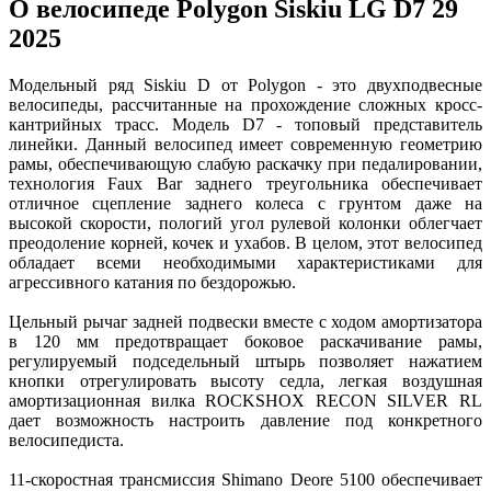
О велосипеде Polygon Siskiu LG D7 29
2025
Модельный ряд Siskiu D от Polygon - это двухподвесные
велосипеды, рассчитанные на прохождение сложных кросс-
кантрийных трасс. Модель D7 - топовый представитель
линейки. Данный велосипед имеет современную геометрию
рамы, обеспечивающую слабую раскачку при педалировании,
технология Faux Bar заднего треугольника обеспечивает
отличное сцепление заднего колеса с грунтом даже на
высокой скорости, пологий угол рулевой колонки облегчает
преодоление корней, кочек и ухабов. В целом, этот велосипед
обладает всеми необходимыми характеристиками для
агрессивного катания по бездорожью.
Цельный рычаг задней подвески вместе с ходом амортизатора
в 120 мм предотвращает боковое раскачивание рамы,
регулируемый подседельный штырь позволяет нажатием
кнопки отрегулировать высоту седла, легкая воздушная
амортизационная вилка ROCKSHOX RECON SILVER RL
дает возможность настроить давление под конкретного
велосипедиста.
11-скоростная трансмиссия Shimano Deore 5100 обеспечивает