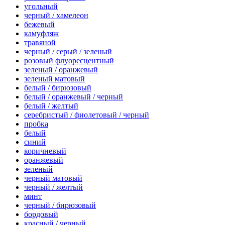
угольный
черный / хамелеон
бежевый
камуфляж
травяной
черный / серый / зеленый
розовый флуоресцентный
зеленый / оранжевый
зеленый матовый
белый / бирюзовый
белый / оранжевый / черный
белый / желтый
серебристый / фиолетовый / черный
пробка
белый
синий
коричневый
оранжевый
зеленый
черный матовый
черный / желтый
минт
черный / бирюзовый
бордовый
красный / черный