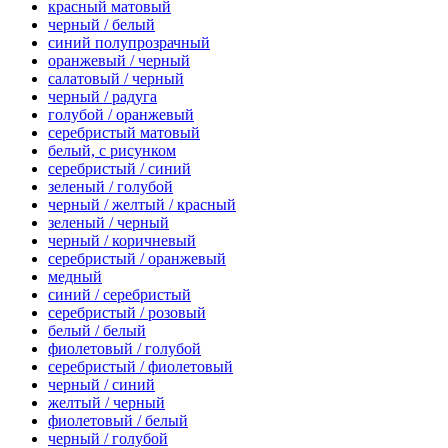
красный матовый
черный / белый
синий полупрозрачный
оранжевый / черный
салатовый / черный
черный / радуга
голубой / оранжевый
серебристый матовый
белый, с рисунком
серебристый / синий
зеленый / голубой
черный / желтый / красный
зеленый / черный
черный / коричневый
серебристый / оранжевый
медный
синий / серебристый
серебристый / розовый
белый / белый
фиолетовый / голубой
серебристый / фиолетовый
черный / синий
желтый / черный
фиолетовый / белый
черный / голубой