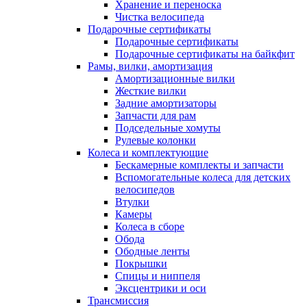
Хранение и переноска
Чистка велосипеда
Подарочные сертификаты
Подарочные сертификаты
Подарочные сертификаты на байкфит
Рамы, вилки, амортизация
Амортизационные вилки
Жесткие вилки
Задние амортизаторы
Запчасти для рам
Подседельные хомуты
Рулевые колонки
Колеса и комплектующие
Бескамерные комплекты и запчасти
Вспомогательные колеса для детских
велосипедов
Втулки
Камеры
Колеса в сборе
Обода
Ободные ленты
Покрышки
Спицы и ниппеля
Эксцентрики и оси
Трансмиссия