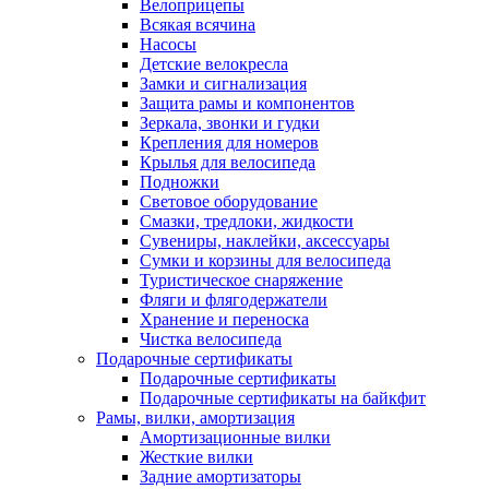
Велоприцепы
Всякая всячина
Насосы
Детские велокресла
Замки и сигнализация
Защита рамы и компонентов
Зеркала, звонки и гудки
Крепления для номеров
Крылья для велосипеда
Подножки
Световое оборудование
Смазки, тредлоки, жидкости
Сувениры, наклейки, аксессуары
Сумки и корзины для велосипеда
Туристическое снаряжение
Фляги и флягодержатели
Хранение и переноска
Чистка велосипеда
Подарочные сертификаты
Подарочные сертификаты
Подарочные сертификаты на байкфит
Рамы, вилки, амортизация
Амортизационные вилки
Жесткие вилки
Задние амортизаторы