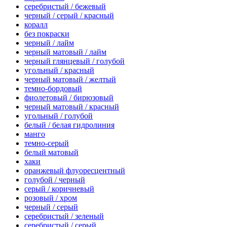
серебристый / бежевый
черный / серый / красный
коралл
без покраски
черный / лайм
черный матовый / лайм
черный глянцевый / голубой
угольный / красный
черный матовый / желтый
темно-бордовый
фиолетовый / бирюзовый
черный матовый / красный
угольный / голубой
белый / белая гидролиния
манго
темно-серый
белый матовый
хаки
оранжевый флуоресцентный
голубой / черный
серый / коричневый
розовый / хром
черный / серый
серебристый / зеленый
серебристый / серый