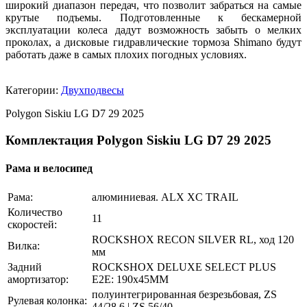
широкий диапазон передач, что позволит забраться на самые
крутые подъемы. Подготовленные к бескамерной
эксплуатации колеса дадут возможность забыть о мелких
проколах, а дисковые гидравлические тормоза Shimano будут
работать даже в самых плохих погодных условиях.
Категории:
Двухподвесы
Polygon Siskiu LG D7 29 2025
Комплектация Polygon Siskiu LG D7 29 2025
Рама и велосипед
Рама:
алюминиевая. ALX XC TRAIL
Количество
11
скоростей:
ROCKSHOX RECON SILVER RL, ход 120
Вилка:
мм
Задний
ROCKSHOX DELUXE SELECT PLUS
амортизатор:
E2E: 190x45MM
полуинтегрированная безрезьбовая, ZS
Рулевая колонка:
44/28.6 | ZS 56/40