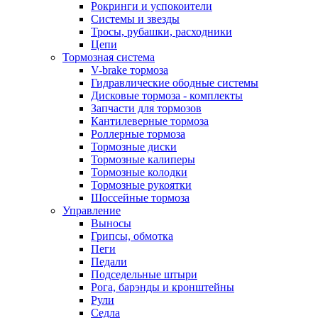
Рокринги и успокоители
Системы и звезды
Тросы, рубашки, расходники
Цепи
Тормозная система
V-brake тормоза
Гидравлические ободные системы
Дисковые тормоза - комплекты
Запчасти для тормозов
Кантилеверные тормоза
Роллерные тормоза
Тормозные диски
Тормозные калиперы
Тормозные колодки
Тормозные рукоятки
Шоссейные тормоза
Управление
Выносы
Грипсы, обмотка
Пеги
Педали
Подседельные штыри
Рога, барэнды и кронштейны
Рули
Седла