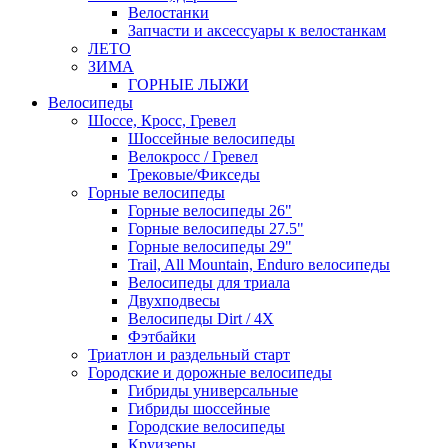
Велостанки
Запчасти и аксессуары к велостанкам
ЛЕТО
ЗИМА
ГОРНЫЕ ЛЫЖИ
Велосипеды
Шоссе, Кросс, Гревел
Шоссейные велосипеды
Велокросс / Гревел
Трековые/Фикседы
Горные велосипеды
Горные велосипеды 26"
Горные велосипеды 27.5"
Горные велосипеды 29"
Trail, All Mountain, Enduro велосипеды
Велосипеды для триала
Двухподвесы
Велосипеды Dirt / 4X
Фэтбайки
Триатлон и раздельный старт
Городские и дорожные велосипеды
Гибриды универсальные
Гибриды шоссейные
Городские велосипеды
Круизеры