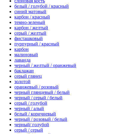
слоновая кость
белый / голубой / красный
синий матовый
карбон / красный
темно-зеленый
карбон / желтый
серый / желтый
фисташковый
пурпурный / красный
карбон
малиновый
лаванда
черный / желтый / оранжевый
баклажан
серый глянец
золотой
оранжевый / розовый
черный глянцевый / белый
черный / серый / белый
серый / голубой
черный / алый
белый / коричневый
черный / розовый / белый
черный/ голубой
серый / серый