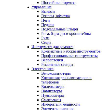
Шоссейные тормоза
Управление
Выносы
Грипсы, обмотка
Пеги
Педали
Подседельные штыри
Рога, барэнды и кронштейны
Рули
Седла
Инструмент для ремонта
Компактные наборы инструментов
Профессиональные инструменты
Велоаптечки
Ремонтные стенды
Электроника
Велокомпьютеры
Крепления для навигаторов и
телефонов
Видеокамеры
Навигаторы
Пульсометры
Смарт-часы
Измерители мощности
Элементы питания