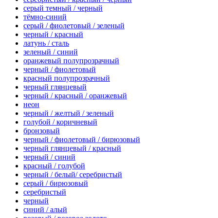
серый темный / черный
тёмно-синий
серый / фиолетовый / зеленый
черный / красный
латунь / сталь
зеленый / синий
оранжевый полупрозрачный
черный / фиолетовый
красный полупрозрачный
черный глянцевый
черный / красный / оранжевый
неон
черный / желтый / зеленый
голубой / коричневый
бронзовый
черный / фиолетовый / бирюзовый
черный глянцевый / красный
черный / синий
красный / голубой
черный / белый/ серебристый
серый / бирюзовый
серебристый
черный
синий / алый