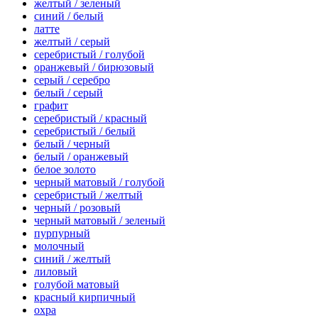
желтый / зеленый
синий / белый
латте
желтый / серый
серебристый / голубой
оранжевый / бирюзовый
серый / серебро
белый / серый
графит
серебристый / красный
серебристый / белый
белый / черный
белый / оранжевый
белое золото
черный матовый / голубой
серебристый / желтый
черный / розовый
черный матовый / зеленый
пурпурный
молочный
синий / желтый
лиловый
голубой матовый
красный кирпичный
охра