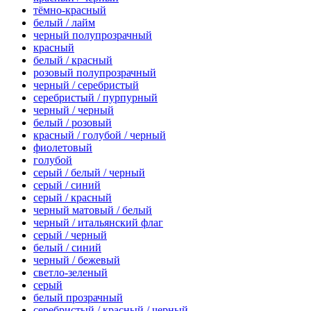
тёмно-красный
белый / лайм
черный полупрозрачный
красный
белый / красный
розовый полупрозрачный
черный / серебристый
серебристый / пурпурный
черный / черный
белый / розовый
красный / голубой / черный
фиолетовый
голубой
серый / белый / черный
серый / синий
серый / красный
черный матовый / белый
черный / итальянский флаг
серый / черный
белый / синий
черный / бежевый
светло-зеленый
серый
белый прозрачный
серебристый / красный / черный