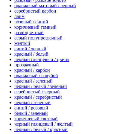
розовый / розовое золото
оранжевый матовый / черный
серебристый карбон
лайм
розовый / синий
коричневый темный
разноцветный
серый полупрозрачный
желтый
синий / черный
красный / белый
черный глянцевый / цветы
прозрачный
красный / карбон
оранжевый / голубой
красный / зеленый
черный / белый / зеленый
серебристый / черный
красный / серебристый
черный / зеленый
синий / розовый
белый / зеленый
коричневый светлый
черный глянцевый / желтый
черный / белый / красный