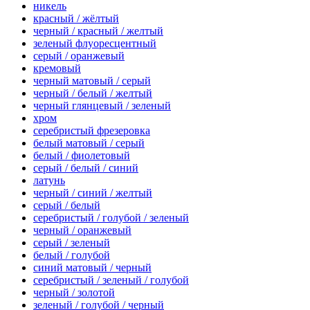
никель
красный / жёлтый
черный / красный / желтый
зеленый флуоресцентный
серый / оранжевый
кремовый
черный матовый / серый
черный / белый / желтый
черный глянцевый / зеленый
хром
серебристый фрезеровка
белый матовый / серый
белый / фиолетовый
серый / белый / синий
латунь
черный / синий / желтый
серый / белый
серебристый / голубой / зеленый
черный / оранжевый
серый / зеленый
белый / голубой
синий матовый / черный
серебристый / зеленый / голубой
черный / золотой
зеленый / голубой / черный