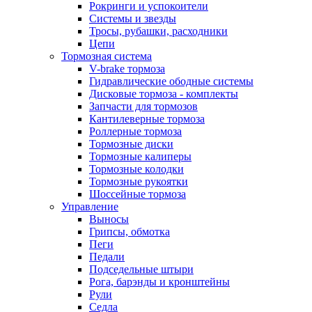
Рокринги и успокоители
Системы и звезды
Тросы, рубашки, расходники
Цепи
Тормозная система
V-brake тормоза
Гидравлические ободные системы
Дисковые тормоза - комплекты
Запчасти для тормозов
Кантилеверные тормоза
Роллерные тормоза
Тормозные диски
Тормозные калиперы
Тормозные колодки
Тормозные рукоятки
Шоссейные тормоза
Управление
Выносы
Грипсы, обмотка
Пеги
Педали
Подседельные штыри
Рога, барэнды и кронштейны
Рули
Седла