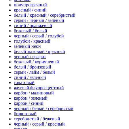
полупрозрачный
красный / синий
белый / красный / серебристый
серый / черный / зеленый
синий / оранжевый
бежевый / белый
черный / серый / голубой
голубой / красный
зеленый неон
белый матовый / красный
черный / графит
бежевый / коричневый
белый / бронзовый
серый / лайм / белый
синий / зеленый
салатовый
желтый флуоресцентный
карбон / малиновый
карбон / зеленый
карбон / синий
черный / белый / серебристый
бирюзовый
серебристый / бежевый
черный / серый / красный