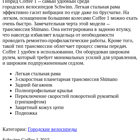
Гибрид Coffee 1 -- самый удобный среди
городских велосипедов Schwinn. Легкая стальная рама
эффективно гасит вибрации по езде даже по брусчатке. На
легком, оснащенном большими колесами Coffee 1 можно ехать
очень быстро. Замечательная черта этой модели --
трансмиссия Shimano. Она интегрирована в заднюю втулку,
что навсегда избавляет владельца от необходимости
проводить ремонтно-профилактические работы. Кроме того,
такой тип трансмиссии облегчает процесс смены передач.
Coffee 1 удобен в использовании. Он оборудован широким
рулем, который требует минимальных усилий для управления,
и широким подпружиненным седлом.
Легкая стальная рама
3-скоростная планетарная трансмиссия Shimano
Задний багажник
Полнопрофильные крылья
Переключение скоростей поворотной рукояткой
(грипшифтом)
Защитный кожух цепи
Подножка
Категории:
Городские велосипеды
Schwinn Coffee 1 2015