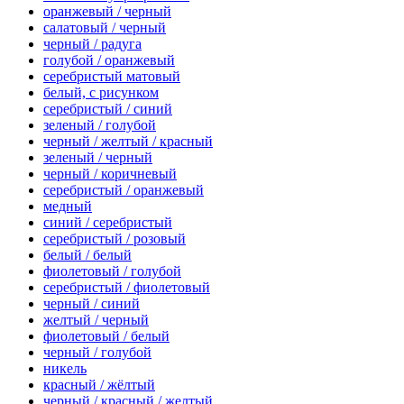
оранжевый / черный
салатовый / черный
черный / радуга
голубой / оранжевый
серебристый матовый
белый, с рисунком
серебристый / синий
зеленый / голубой
черный / желтый / красный
зеленый / черный
черный / коричневый
серебристый / оранжевый
медный
синий / серебристый
серебристый / розовый
белый / белый
фиолетовый / голубой
серебристый / фиолетовый
черный / синий
желтый / черный
фиолетовый / белый
черный / голубой
никель
красный / жёлтый
черный / красный / желтый