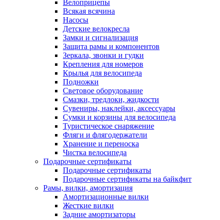
Велоприцепы
Всякая всячина
Насосы
Детские велокресла
Замки и сигнализация
Защита рамы и компонентов
Зеркала, звонки и гудки
Крепления для номеров
Крылья для велосипеда
Подножки
Световое оборудование
Смазки, тредлоки, жидкости
Сувениры, наклейки, аксессуары
Сумки и корзины для велосипеда
Туристическое снаряжение
Фляги и флягодержатели
Хранение и переноска
Чистка велосипеда
Подарочные сертификаты
Подарочные сертификаты
Подарочные сертификаты на байкфит
Рамы, вилки, амортизация
Амортизационные вилки
Жесткие вилки
Задние амортизаторы