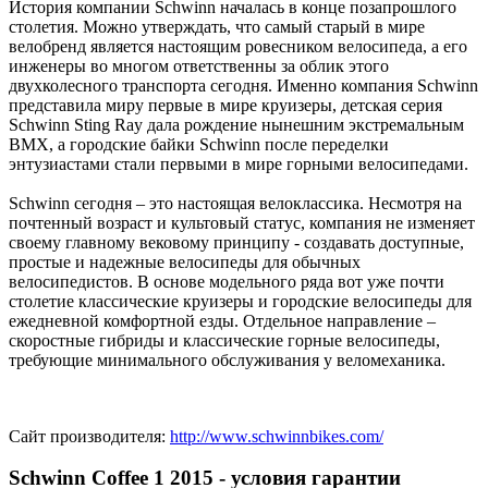
История компании Schwinn началась в конце позапрошлого
столетия. Можно утверждать, что самый старый в мире
велобренд является настоящим ровесником велосипеда, а его
инженеры во многом ответственны за облик этого
двухколесного транспорта сегодня. Именно компания Schwinn
представила миру первые в мире круизеры, детская серия
Schwinn Sting Ray дала рождение нынешним экстремальным
BMX, а городские байки Schwinn после переделки
энтузиастами стали первыми в мире горными велосипедами.
Schwinn сегодня – это настоящая велоклассика. Несмотря на
почтенный возраст и культовый статус, компания не изменяет
своему главному вековому принципу - создавать доступные,
простые и надежные велосипеды для обычных
велосипедистов. В основе модельного ряда вот уже почти
столетие классические круизеры и городские велосипеды для
ежедневной комфортной езды. Отдельное направление –
скоростные гибриды и классические горные велосипеды,
требующие минимального обслуживания у веломеханика.
Сайт производителя:
http://www.schwinnbikes.com/
Schwinn Coffee 1 2015 - условия гарантии