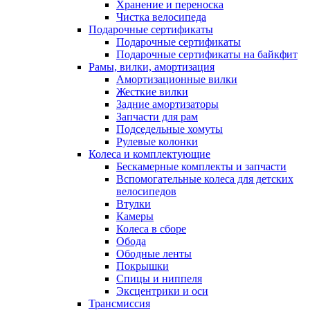
Хранение и переноска
Чистка велосипеда
Подарочные сертификаты
Подарочные сертификаты
Подарочные сертификаты на байкфит
Рамы, вилки, амортизация
Амортизационные вилки
Жесткие вилки
Задние амортизаторы
Запчасти для рам
Подседельные хомуты
Рулевые колонки
Колеса и комплектующие
Бескамерные комплекты и запчасти
Вспомогательные колеса для детских
велосипедов
Втулки
Камеры
Колеса в сборе
Обода
Ободные ленты
Покрышки
Спицы и ниппеля
Эксцентрики и оси
Трансмиссия