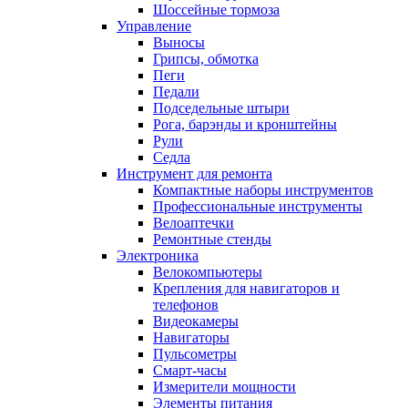
Шоссейные тормоза
Управление
Выносы
Грипсы, обмотка
Пеги
Педали
Подседельные штыри
Рога, барэнды и кронштейны
Рули
Седла
Инструмент для ремонта
Компактные наборы инструментов
Профессиональные инструменты
Велоаптечки
Ремонтные стенды
Электроника
Велокомпьютеры
Крепления для навигаторов и
телефонов
Видеокамеры
Навигаторы
Пульсометры
Смарт-часы
Измерители мощности
Элементы питания