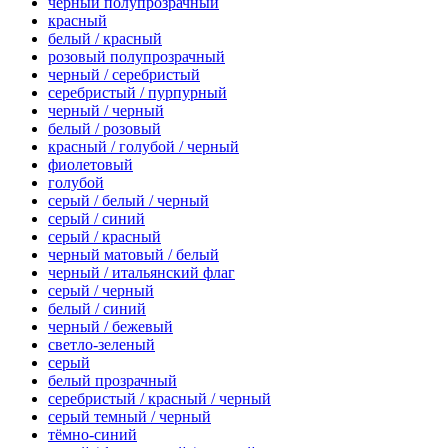
черный полупрозрачный
красный
белый / красный
розовый полупрозрачный
черный / серебристый
серебристый / пурпурный
черный / черный
белый / розовый
красный / голубой / черный
фиолетовый
голубой
серый / белый / черный
серый / синий
серый / красный
черный матовый / белый
черный / итальянский флаг
серый / черный
белый / синий
черный / бежевый
светло-зеленый
серый
белый прозрачный
серебристый / красный / черный
серый темный / черный
тёмно-синий