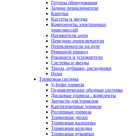
Группы оборудования
Задние переключатели
Каретки
Кассеты и звезды
Компоненты электронных
трансмиссий
Натяжители цепи
Передние переключатели
Переключатели на руле
Ременной привод
Рокринги и успокоители
Системы и звезды
Тросы, рубашки, расходники
Цепи
Тормозная система
V-brake тормоза
Гидравлические ободные системы
Дисковые тормоза - комплекты
Запчасти для тормозов
Кантилеверные тормоза
Роллерные тормоза
Тормозные диски
Тормозные калиперы
Тормозные колодки
Тормозные рукоятки