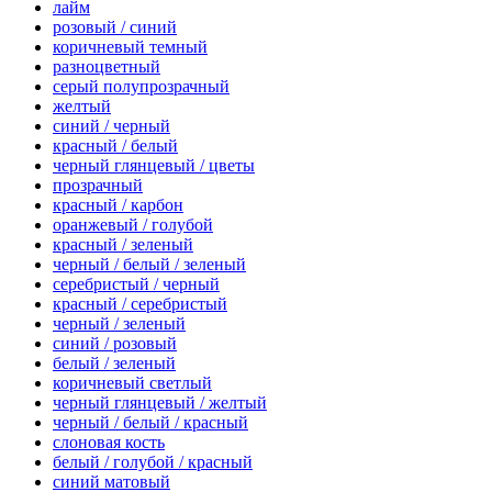
лайм
розовый / синий
коричневый темный
разноцветный
серый полупрозрачный
желтый
синий / черный
красный / белый
черный глянцевый / цветы
прозрачный
красный / карбон
оранжевый / голубой
красный / зеленый
черный / белый / зеленый
серебристый / черный
красный / серебристый
черный / зеленый
синий / розовый
белый / зеленый
коричневый светлый
черный глянцевый / желтый
черный / белый / красный
слоновая кость
белый / голубой / красный
синий матовый