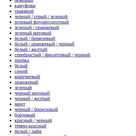
бежевый
камуфляж
травяной
черный / серый / зеленый
розовый флуоресцентный
зеленый / оранжевый
зеленый матовый
белый / бирюзовый
белый / оранжевый / черный
белый / желтый
серебристый / фиолетовый / черный
пробка
белый
синий
коричневый
оранжевый
зеленый
черный матовый
черный / желтый
минт
черный / бирюзовый
бордовый
красный / черный
тёмно-красный
белый / лайм