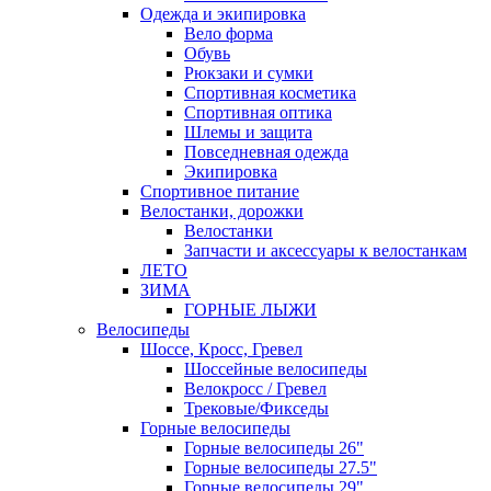
Одежда и экипировка
Вело форма
Обувь
Рюкзаки и сумки
Спортивная косметика
Спортивная оптика
Шлемы и защита
Повседневная одежда
Экипировка
Спортивное питание
Велостанки, дорожки
Велостанки
Запчасти и аксессуары к велостанкам
ЛЕТО
ЗИМА
ГОРНЫЕ ЛЫЖИ
Велосипеды
Шоссе, Кросс, Гревел
Шоссейные велосипеды
Велокросс / Гревел
Трековые/Фикседы
Горные велосипеды
Горные велосипеды 26"
Горные велосипеды 27.5"
Горные велосипеды 29"