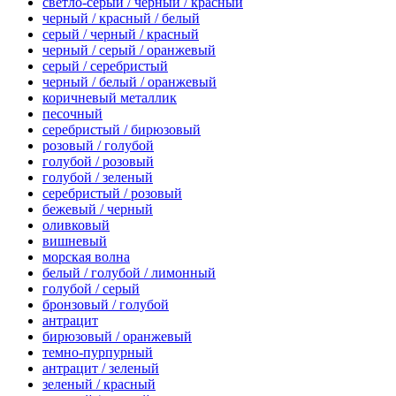
светло-серый / черный / красный
черный / красный / белый
серый / черный / красный
черный / серый / оранжевый
серый / серебристый
черный / белый / оранжевый
коричневый металлик
песочный
серебристый / бирюзовый
розовый / голубой
голубой / розовый
голубой / зеленый
серебристый / розовый
бежевый / черный
оливковый
вишневый
морская волна
белый / голубой / лимонный
голубой / серый
бронзовый / голубой
антрацит
бирюзовый / оранжевый
темно-пурпурный
антрацит / зеленый
зеленый / красный