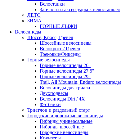
Велостанки
Запчасти и аксессуары к велостанкам
ЛЕТО
ЗИМА
ГОРНЫЕ ЛЫЖИ
Велосипеды
Шоссе, Кросс, Гревел
Шоссейные велосипеды
Велокросс / Гревел
Трековые/Фикседы
Горные велосипеды
Горные велосипеды 26"
Горные велосипеды 27.5"
Горные велосипеды 29"
Trail, All Mountain, Enduro велосипеды
Велосипеды для триала
Двухподвесы
Велосипеды Dirt / 4X
Фэтбайки
Триатлон и раздельный старт
Городские и дорожные велосипеды
Гибриды универсальные
Гибриды шоссейные
Городские велосипеды
Круизеры