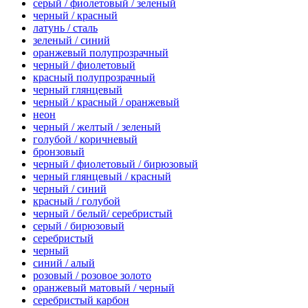
серый / фиолетовый / зеленый
черный / красный
латунь / сталь
зеленый / синий
оранжевый полупрозрачный
черный / фиолетовый
красный полупрозрачный
черный глянцевый
черный / красный / оранжевый
неон
черный / желтый / зеленый
голубой / коричневый
бронзовый
черный / фиолетовый / бирюзовый
черный глянцевый / красный
черный / синий
красный / голубой
черный / белый/ серебристый
серый / бирюзовый
серебристый
черный
синий / алый
розовый / розовое золото
оранжевый матовый / черный
серебристый карбон