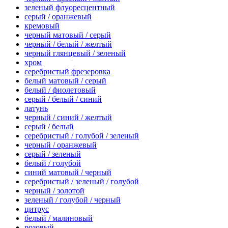
зеленый флуоресцентный
серый / оранжевый
кремовый
черный матовый / серый
черный / белый / желтый
черный глянцевый / зеленый
хром
серебристый фрезеровка
белый матовый / серый
белый / фиолетовый
серый / белый / синий
латунь
черный / синий / желтый
серый / белый
серебристый / голубой / зеленый
черный / оранжевый
серый / зеленый
белый / голубой
синий матовый / черный
серебристый / зеленый / голубой
черный / золотой
зеленый / голубой / черный
цитрус
белый / малиновый
розовый