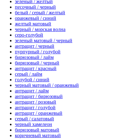
зеленый / желтый
песочный / черный
белый / серый / желтый
оранжевый / синий
желтый матовый
черный / морская волна
серо-голубой
зеленый матовый / черный
антрацит / черный
пурпурный / голубой
бирюзовый / лайм
бирюзовый / черный
антрацит / красный
серый / лайм
голубой / синий
черный матовый / оранжевый
антрацит / лайм
антрацит / бирюзовый
антрацит / розовый
антрацит / голубой
антрацит / оранжевый
серый / салатовый
черный хамелеон
бирюзовый матовый
коричневый матовый