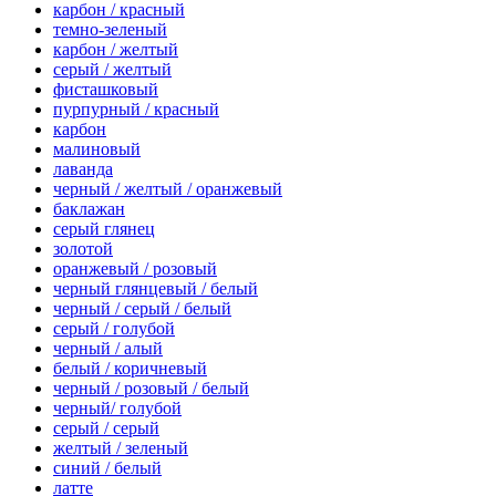
карбон / красный
темно-зеленый
карбон / желтый
серый / желтый
фисташковый
пурпурный / красный
карбон
малиновый
лаванда
черный / желтый / оранжевый
баклажан
серый глянец
золотой
оранжевый / розовый
черный глянцевый / белый
черный / серый / белый
серый / голубой
черный / алый
белый / коричневый
черный / розовый / белый
черный/ голубой
серый / серый
желтый / зеленый
синий / белый
латте