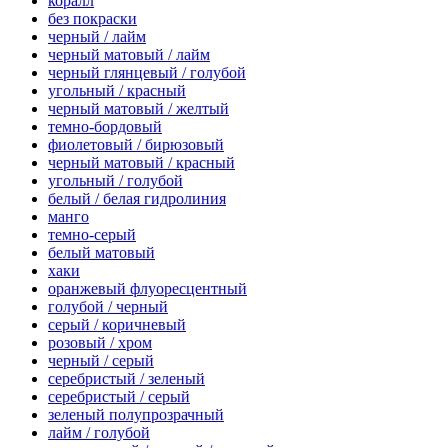
коралл
без покраски
черный / лайм
черный матовый / лайм
черный глянцевый / голубой
угольный / красный
черный матовый / желтый
темно-бордовый
фиолетовый / бирюзовый
черный матовый / красный
угольный / голубой
белый / белая гидролиния
манго
темно-серый
белый матовый
хаки
оранжевый флуоресцентный
голубой / черный
серый / коричневый
розовый / хром
черный / серый
серебристый / зеленый
серебристый / серый
зеленый полупрозрачный
лайм / голубой