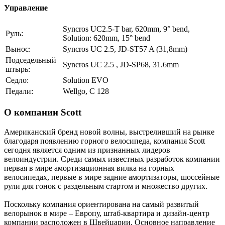
Управление
Syncros UC2.5-T bar, 620mm, 9° bend,
Руль:
Solution: 620mm, 15° bend
Вынос:
Syncros UC 2.5, JD-ST57 A (31,8mm)
Подседельный
Syncros UC 2.5 , JD-SP68, 31.6mm
штырь:
Седло:
Solution EVO
Педали:
Wellgo, C 128
О компании Scott
Американский бренд новой волны, выстреливший на рынке
благодаря появлению горного велосипеда, компания Scott
сегодня является одним из признанных лидеров
велоиндустрии. Среди самых известных разработок компании
первая в мире амортизационная вилка на горных
велосипедах, первые в мире задние амортизаторы, шоссейные
рули для гонок с раздельным стартом и множество других.
Поскольку компания ориентирована на самый развитый
велорынок в мире – Европу, штаб-квартира и дизайн-центр
компании расположен в Швейцарии. Основное направление