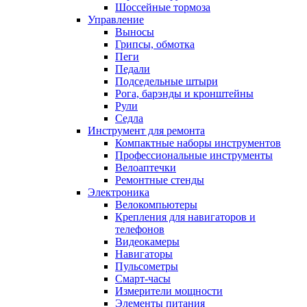
Шоссейные тормоза
Управление
Выносы
Грипсы, обмотка
Пеги
Педали
Подседельные штыри
Рога, барэнды и кронштейны
Рули
Седла
Инструмент для ремонта
Компактные наборы инструментов
Профессиональные инструменты
Велоаптечки
Ремонтные стенды
Электроника
Велокомпьютеры
Крепления для навигаторов и
телефонов
Видеокамеры
Навигаторы
Пульсометры
Смарт-часы
Измерители мощности
Элементы питания