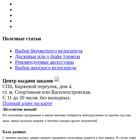
Полезные статьи
Выбор бюджетного велосипеда
Дисковые или v-brake тормоза
Рекомендуемые аксессуары
Выбор женского велосипеда
Центр выдачи заказов
СПб, Биржевой переулок, дом 4.
ст. м. Спортивная или Василеостровская.
С 11 до 20 часов, без выходных.
Полный адрес на карте
Абсолютно новый!
Все велосипеды продаваемые в нашем магазине собираются непосредственно из коробки под ваш
заказ, минуя пыльную витрину и тестовые поездки других покупателей.
База данных
С момента покупки, данные каждого проданного велосипеда хранятся в базе данных. В случае утери