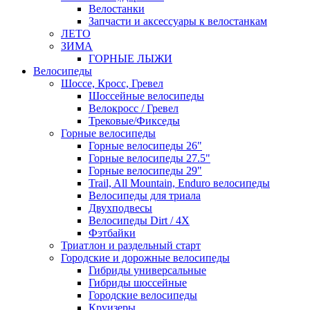
Велостанки
Запчасти и аксессуары к велостанкам
ЛЕТО
ЗИМА
ГОРНЫЕ ЛЫЖИ
Велосипеды
Шоссе, Кросс, Гревел
Шоссейные велосипеды
Велокросс / Гревел
Трековые/Фикседы
Горные велосипеды
Горные велосипеды 26"
Горные велосипеды 27.5"
Горные велосипеды 29"
Trail, All Mountain, Enduro велосипеды
Велосипеды для триала
Двухподвесы
Велосипеды Dirt / 4X
Фэтбайки
Триатлон и раздельный старт
Городские и дорожные велосипеды
Гибриды универсальные
Гибриды шоссейные
Городские велосипеды
Круизеры