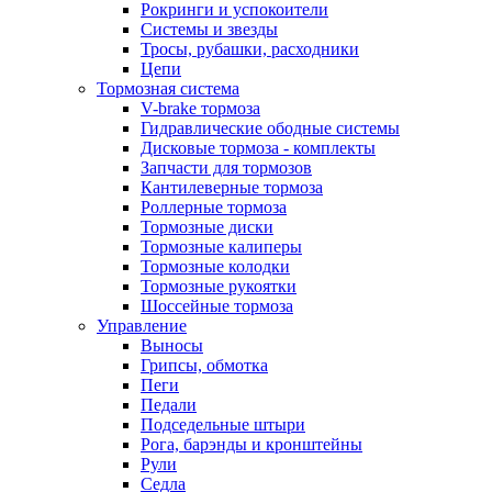
Рокринги и успокоители
Системы и звезды
Тросы, рубашки, расходники
Цепи
Тормозная система
V-brake тормоза
Гидравлические ободные системы
Дисковые тормоза - комплекты
Запчасти для тормозов
Кантилеверные тормоза
Роллерные тормоза
Тормозные диски
Тормозные калиперы
Тормозные колодки
Тормозные рукоятки
Шоссейные тормоза
Управление
Выносы
Грипсы, обмотка
Пеги
Педали
Подседельные штыри
Рога, барэнды и кронштейны
Рули
Седла