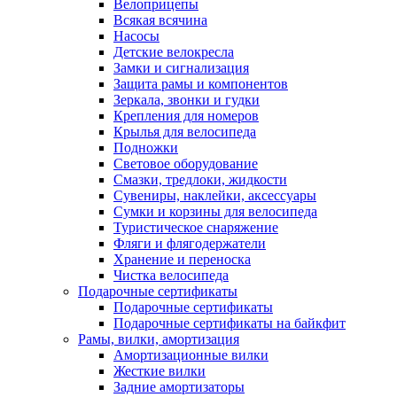
Велоприцепы
Всякая всячина
Насосы
Детские велокресла
Замки и сигнализация
Защита рамы и компонентов
Зеркала, звонки и гудки
Крепления для номеров
Крылья для велосипеда
Подножки
Световое оборудование
Смазки, тредлоки, жидкости
Сувениры, наклейки, аксессуары
Сумки и корзины для велосипеда
Туристическое снаряжение
Фляги и флягодержатели
Хранение и переноска
Чистка велосипеда
Подарочные сертификаты
Подарочные сертификаты
Подарочные сертификаты на байкфит
Рамы, вилки, амортизация
Амортизационные вилки
Жесткие вилки
Задние амортизаторы