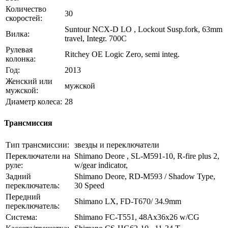
Количество
30
скоростей:
Suntour NCX-D LO , Lockout Susp.fork, 63mm
Вилка:
travel, Integr. 700C
Рулевая
Ritchey OE Logic Zero, semi integ.
колонка:
Год:
2013
Женский или
мужской
мужской:
Диаметр колеса:
28
Трансмиссия
Тип трансмиссии:
звезды и переключатели
Переключатели на
Shimano Deore , SL-M591-10, R-fire plus 2,
руле:
w/gear indicator,
Задний
Shimano Deore, RD-M593 / Shadow Type,
переключатель:
30 Speed
Передний
Shimano LX, FD-T670/ 34.9mm
переключатель:
Система:
Shimano FC-T551, 48Ax36x26 w/CG