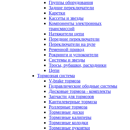
Группы оборудования
Задние переключатели
Каретки
Кассеты и звезды
Компоненты электронных
трансмиссий
Натяжители цепи
Передние переключатели
Переключатели на руле
Ременной привод
Рокринги и успокоители
Системы и звезды
Тросы, рубашки, расходники
Цепи
Тормозная система
V-brake тормоза
Гидравлические ободные системы
Дисковые тормоза - комплекты
Запчасти для тормозов
Кантилеверные тормоза
Роллерные тормоза
Тормозные диски
Тормозные калиперы
Тормозные колодки
Тормозные рукоятки