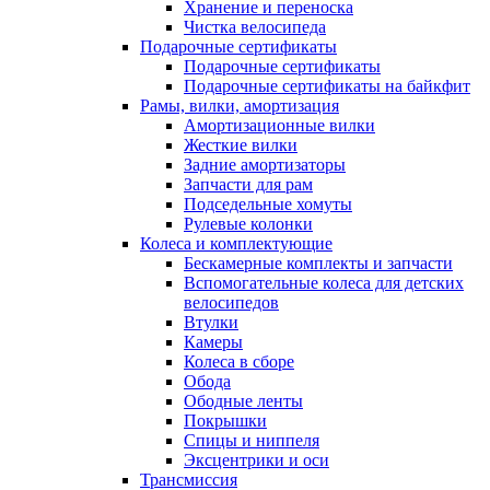
Хранение и переноска
Чистка велосипеда
Подарочные сертификаты
Подарочные сертификаты
Подарочные сертификаты на байкфит
Рамы, вилки, амортизация
Амортизационные вилки
Жесткие вилки
Задние амортизаторы
Запчасти для рам
Подседельные хомуты
Рулевые колонки
Колеса и комплектующие
Бескамерные комплекты и запчасти
Вспомогательные колеса для детских
велосипедов
Втулки
Камеры
Колеса в сборе
Обода
Ободные ленты
Покрышки
Спицы и ниппеля
Эксцентрики и оси
Трансмиссия