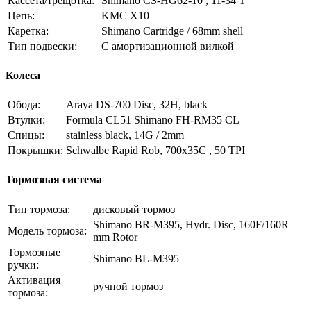
Кассета/трещотка:
Shimano CS-HG62-10 , 11-34 T
Цепь:
KMC X10
Каретка:
Shimano Cartridge / 68mm shell
Тип подвески:
С амортизационной вилкой
Колеса
Обода:
Araya DS-700 Disc, 32H, black
Втулки:
Formula CL51 Shimano FH-RM35 CL
Спицы:
stainless black, 14G / 2mm
Покрышки:
Schwalbe Rapid Rob, 700x35C , 50 TPI
Тормозная система
Тип тормоза:
дисковый тормоз
Shimano BR-M395, Hydr. Disc, 160F/160R
Модель тормоза:
mm Rotor
Тормозные
Shimano BL-M395
ручки:
Активация
ручной тормоз
тормоза: