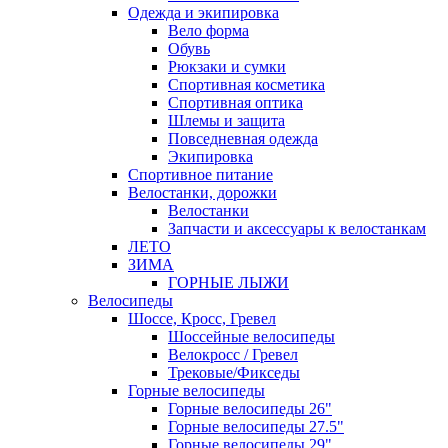
Одежда и экипировка
Вело форма
Обувь
Рюкзаки и сумки
Спортивная косметика
Спортивная оптика
Шлемы и защита
Повседневная одежда
Экипировка
Спортивное питание
Велостанки, дорожки
Велостанки
Запчасти и аксессуары к велостанкам
ЛЕТО
ЗИМА
ГОРНЫЕ ЛЫЖИ
Велосипеды
Шоссе, Кросс, Гревел
Шоссейные велосипеды
Велокросс / Гревел
Трековые/Фикседы
Горные велосипеды
Горные велосипеды 26"
Горные велосипеды 27.5"
Горные велосипеды 29"