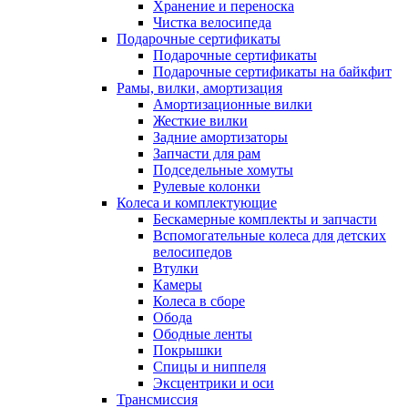
Хранение и переноска
Чистка велосипеда
Подарочные сертификаты
Подарочные сертификаты
Подарочные сертификаты на байкфит
Рамы, вилки, амортизация
Амортизационные вилки
Жесткие вилки
Задние амортизаторы
Запчасти для рам
Подседельные хомуты
Рулевые колонки
Колеса и комплектующие
Бескамерные комплекты и запчасти
Вспомогательные колеса для детских
велосипедов
Втулки
Камеры
Колеса в сборе
Обода
Ободные ленты
Покрышки
Спицы и ниппеля
Эксцентрики и оси
Трансмиссия