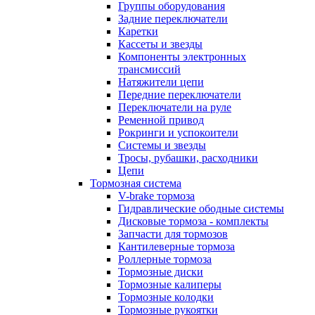
Группы оборудования
Задние переключатели
Каретки
Кассеты и звезды
Компоненты электронных
трансмиссий
Натяжители цепи
Передние переключатели
Переключатели на руле
Ременной привод
Рокринги и успокоители
Системы и звезды
Тросы, рубашки, расходники
Цепи
Тормозная система
V-brake тормоза
Гидравлические ободные системы
Дисковые тормоза - комплекты
Запчасти для тормозов
Кантилеверные тормоза
Роллерные тормоза
Тормозные диски
Тормозные калиперы
Тормозные колодки
Тормозные рукоятки