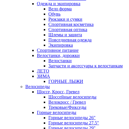
Одежда и экипировка
Вело форма
Обувь
Рюкзаки и сумки
Спортивная косметика
Спортивная оптика
Шлемы и защита
Повседневная одежда
Экипировка
Спортивное питание
Велостанки, дорожки
Велостанки
Запчасти и аксессуары к велостанкам
ЛЕТО
ЗИМА
ГОРНЫЕ ЛЫЖИ
Велосипеды
Шоссе, Кросс, Гревел
Шоссейные велосипеды
Велокросс / Гревел
Трековые/Фикседы
Горные велосипеды
Горные велосипеды 26"
Горные велосипеды 27.5"
Горные велосипеды 29"