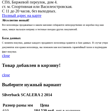
СПб, Биржевой переулок, дом 4.
ст. м. Спортивная или Василеостровская.
С 11 до 20 часов, без выходных.
Полный адрес на карте
Абсолютно новый!
Все велосипеды продаваемые в нашем магазине собираются непосредственно из коробки под ваш
заказ, минуя пыльную витрину и тестовые поездки других покупателей.
База данных
С момента покупки, данные каждого проданного велосипеда хранятся в базе данных. В случае утери
документов или кражи велосипеда, мы поможем вам восстановить гарантийный талон и подтвердим
факт покупки.
close
Товар добавлен в корзину!
close
Выберите нужный вариант
Silverback SCALERA 2 2014
Размер рамы мм
Цена
610
184 520 руб.
нет в наличии