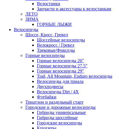
Велостанки
Запчасти и аксессуары к велостанкам
ЛЕТО
ЗИМА
ГОРНЫЕ ЛЫЖИ
Велосипеды
Шоссе, Кросс, Гревел
Шоссейные велосипеды
Велокросс / Гревел
Трековые/Фикседы
Горные велосипеды
Горные велосипеды 26"
Горные велосипеды 27.5"
Горные велосипеды 29"
Trail, All Mountain, Enduro велосипеды
Велосипеды для триала
Двухподвесы
Велосипеды Dirt / 4X
Фэтбайки
Триатлон и раздельный старт
Городские и дорожные велосипеды
Гибриды универсальные
Гибриды шоссейные
Городские велосипеды
Круизеры