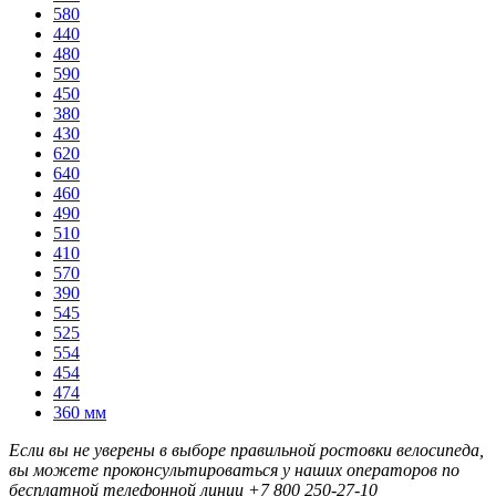
580
440
480
590
450
380
430
620
640
460
490
510
410
570
390
545
525
554
454
474
360 мм
Если вы не уверены в выборе правильной ростовки велосипеда,
вы можете проконсультироваться у наших операторов по
бесплатной телефонной линии
+7 800 250-27-10