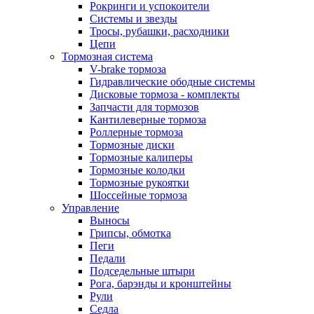
Рокринги и успокоители
Системы и звезды
Тросы, рубашки, расходники
Цепи
Тормозная система
V-brake тормоза
Гидравлические ободные системы
Дисковые тормоза - комплекты
Запчасти для тормозов
Кантилеверные тормоза
Роллерные тормоза
Тормозные диски
Тормозные калиперы
Тормозные колодки
Тормозные рукоятки
Шоссейные тормоза
Управление
Выносы
Грипсы, обмотка
Пеги
Педали
Подседельные штыри
Рога, барэнды и кронштейны
Рули
Седла