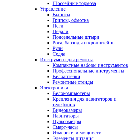
Шоссейные тормоза
Управление
Выносы
Грипсы, обмотка
Пеги
Педали
Подседельные штыри
Рога, барэнды и кронштейны
Рули
Седла
Инструмент для ремонта
Компактные наборы инструментов
Профессиональные инструменты
Велоаптечки
Ремонтные стенды
Электроника
Велокомпьютеры
Крепления для навигаторов и
телефонов
Видеокамеры
Навигаторы
Пульсометры
Смарт-часы
Измерители мощности
Элементы питания