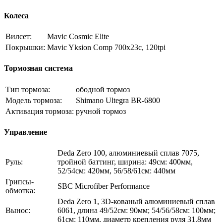
Колеса
Вилсет:
Mavic Cosmic Elite
Покрышки:
Mavic Yksion Comp 700x23c, 120tpi
Тормозная система
Тип тормоза:
ободной тормоз
Модель тормоза:
Shimano Ultegra BR-6800
Активация тормоза:
ручной тормоз
Управление
Deda Zero 100, алюминиевый сплав 7075,
Руль:
тройной баттинг, ширина: 49см: 400мм,
52/54см: 420мм, 56/58/61см: 440мм
Грипсы-
SBC Microfiber Performance
обмотка:
Deda Zero 1, 3D-кованый алюминиевый сплав
Вынос:
6061, длина 49/52см: 90мм; 54/56/58см: 100мм;
61см: 110мм, диаметр крепления руля 31.8мм