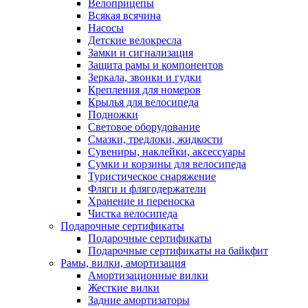
Велоприцепы
Всякая всячина
Насосы
Детские велокресла
Замки и сигнализация
Защита рамы и компонентов
Зеркала, звонки и гудки
Крепления для номеров
Крылья для велосипеда
Подножки
Световое оборудование
Смазки, тредлоки, жидкости
Сувениры, наклейки, аксессуары
Сумки и корзины для велосипеда
Туристическое снаряжение
Фляги и флягодержатели
Хранение и переноска
Чистка велосипеда
Подарочные сертификаты
Подарочные сертификаты
Подарочные сертификаты на байкфит
Рамы, вилки, амортизация
Амортизационные вилки
Жесткие вилки
Задние амортизаторы