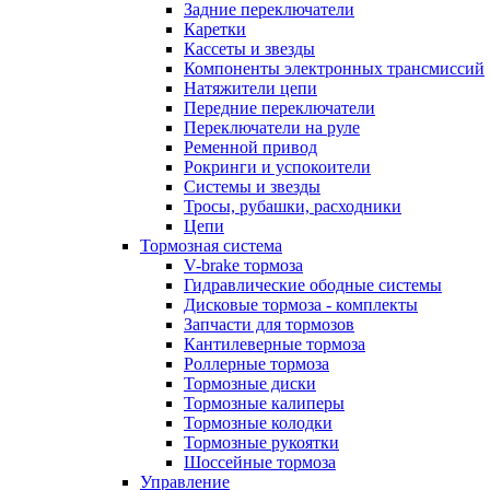
Задние переключатели
Каретки
Кассеты и звезды
Компоненты электронных трансмиссий
Натяжители цепи
Передние переключатели
Переключатели на руле
Ременной привод
Рокринги и успокоители
Системы и звезды
Тросы, рубашки, расходники
Цепи
Тормозная система
V-brake тормоза
Гидравлические ободные системы
Дисковые тормоза - комплекты
Запчасти для тормозов
Кантилеверные тормоза
Роллерные тормоза
Тормозные диски
Тормозные калиперы
Тормозные колодки
Тормозные рукоятки
Шоссейные тормоза
Управление