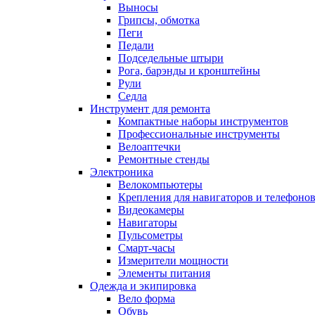
Выносы
Грипсы, обмотка
Пеги
Педали
Подседельные штыри
Рога, барэнды и кронштейны
Рули
Седла
Инструмент для ремонта
Компактные наборы инструментов
Профессиональные инструменты
Велоаптечки
Ремонтные стенды
Электроника
Велокомпьютеры
Крепления для навигаторов и телефоно
Видеокамеры
Навигаторы
Пульсометры
Смарт-часы
Измерители мощности
Элементы питания
Одежда и экипировка
Вело форма
Обувь