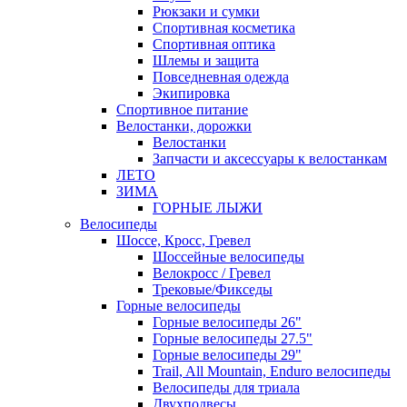
Рюкзаки и сумки
Спортивная косметика
Спортивная оптика
Шлемы и защита
Повседневная одежда
Экипировка
Спортивное питание
Велостанки, дорожки
Велостанки
Запчасти и аксессуары к велостанкам
ЛЕТО
ЗИМА
ГОРНЫЕ ЛЫЖИ
Велосипеды
Шоссе, Кросс, Гревел
Шоссейные велосипеды
Велокросс / Гревел
Трековые/Фикседы
Горные велосипеды
Горные велосипеды 26"
Горные велосипеды 27.5"
Горные велосипеды 29"
Trail, All Mountain, Enduro велосипеды
Велосипеды для триала
Двухподвесы