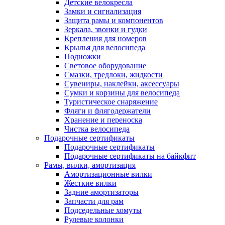
Детские велокресла
Замки и сигнализация
Защита рамы и компонентов
Зеркала, звонки и гудки
Крепления для номеров
Крылья для велосипеда
Подножки
Световое оборудование
Смазки, тредлоки, жидкости
Сувениры, наклейки, аксессуары
Сумки и корзины для велосипеда
Туристическое снаряжение
Фляги и флягодержатели
Хранение и переноска
Чистка велосипеда
Подарочные сертификаты
Подарочные сертификаты
Подарочные сертификаты на байкфит
Рамы, вилки, амортизация
Амортизационные вилки
Жесткие вилки
Задние амортизаторы
Запчасти для рам
Подседельные хомуты
Рулевые колонки