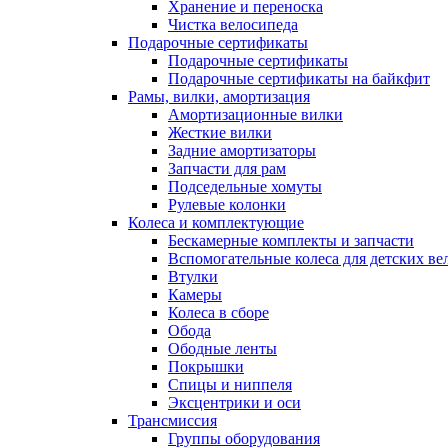
Хранение и переноска
Чистка велосипеда
Подарочные сертификаты
Подарочные сертификаты
Подарочные сертификаты на байкфит
Рамы, вилки, амортизация
Амортизационные вилки
Жесткие вилки
Задние амортизаторы
Запчасти для рам
Подседельные хомуты
Рулевые колонки
Колеса и комплектующие
Бескамерные комплекты и запчасти
Вспомогательные колеса для детских ве
Втулки
Камеры
Колеса в сборе
Обода
Ободные ленты
Покрышки
Спицы и ниппеля
Эксцентрики и оси
Трансмиссия
Группы оборудования