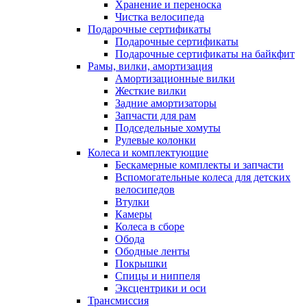
Хранение и переноска
Чистка велосипеда
Подарочные сертификаты
Подарочные сертификаты
Подарочные сертификаты на байкфит
Рамы, вилки, амортизация
Амортизационные вилки
Жесткие вилки
Задние амортизаторы
Запчасти для рам
Подседельные хомуты
Рулевые колонки
Колеса и комплектующие
Бескамерные комплекты и запчасти
Вспомогательные колеса для детских
велосипедов
Втулки
Камеры
Колеса в сборе
Обода
Ободные ленты
Покрышки
Спицы и ниппеля
Эксцентрики и оси
Трансмиссия