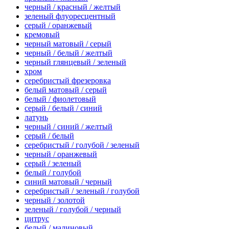
черный / красный / желтый
зеленый флуоресцентный
серый / оранжевый
кремовый
черный матовый / серый
черный / белый / желтый
черный глянцевый / зеленый
хром
серебристый фрезеровка
белый матовый / серый
белый / фиолетовый
серый / белый / синий
латунь
черный / синий / желтый
серый / белый
серебристый / голубой / зеленый
черный / оранжевый
серый / зеленый
белый / голубой
синий матовый / черный
серебристый / зеленый / голубой
черный / золотой
зеленый / голубой / черный
цитрус
белый / малиновый