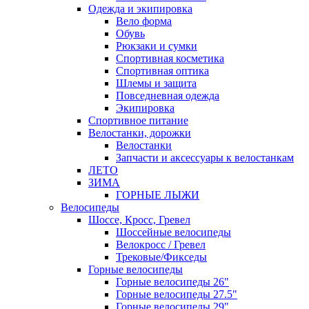
Одежда и экипировка
Вело форма
Обувь
Рюкзаки и сумки
Спортивная косметика
Спортивная оптика
Шлемы и защита
Повседневная одежда
Экипировка
Спортивное питание
Велостанки, дорожки
Велостанки
Запчасти и аксессуары к велостанкам
ЛЕТО
ЗИМА
ГОРНЫЕ ЛЫЖИ
Велосипеды
Шоссе, Кросс, Гревел
Шоссейные велосипеды
Велокросс / Гревел
Трековые/Фикседы
Горные велосипеды
Горные велосипеды 26"
Горные велосипеды 27.5"
Горные велосипеды 29"