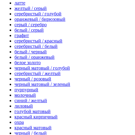
латте
желтый / серый
серебристый / голубой
оранжевый / бирюзовый
серый / серебро
белый / серый
графит
серебристый / красный
серебристый / белый
белый / черный
белый / оранжевый
белое золото
черный матовый / голубой
серебристый / желтый
черный / розовый
черный матовый / зеленый
пурпурный
молочный
синий / желтый
лиловый
голубой матовый
красный кирпичный
охра
красный матовый
черный / белый