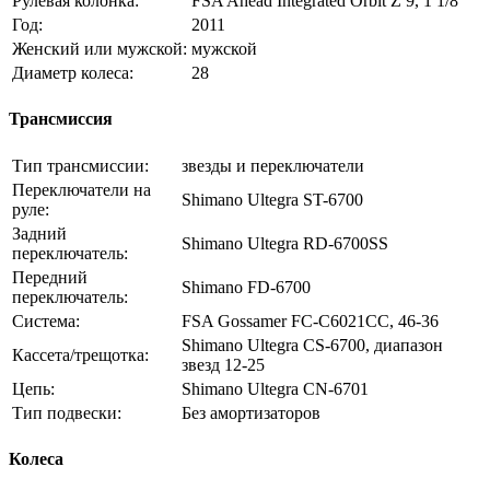
Рулевая колонка:
FSA Ahead Integrated Orbit Z 9, 1 1/8"
Год:
2011
Женский или мужской:
мужской
Диаметр колеса:
28
Трансмиссия
Тип трансмиссии:
звезды и переключатели
Переключатели на
Shimano Ultegra ST-6700
руле:
Задний
Shimano Ultegra RD-6700SS
переключатель:
Передний
Shimano FD-6700
переключатель:
Система:
FSA Gossamer FC-C6021CC, 46-36
Shimano Ultegra CS-6700, диапазон
Кассета/трещотка:
звезд 12-25
Цепь:
Shimano Ultegra CN-6701
Тип подвески:
Без амортизаторов
Колеса