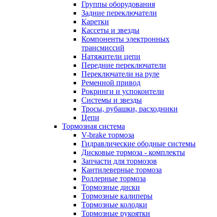
Группы оборудования
Задние переключатели
Каретки
Кассеты и звезды
Компоненты электронных
трансмиссий
Натяжители цепи
Передние переключатели
Переключатели на руле
Ременной привод
Рокринги и успокоители
Системы и звезды
Тросы, рубашки, расходники
Цепи
Тормозная система
V-brake тормоза
Гидравлические ободные системы
Дисковые тормоза - комплекты
Запчасти для тормозов
Кантилеверные тормоза
Роллерные тормоза
Тормозные диски
Тормозные калиперы
Тормозные колодки
Тормозные рукоятки