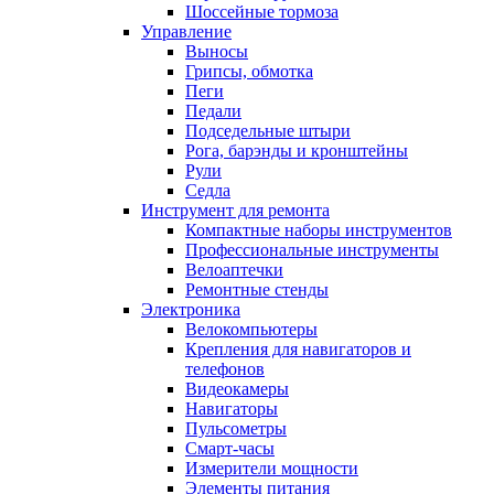
Шоссейные тормоза
Управление
Выносы
Грипсы, обмотка
Пеги
Педали
Подседельные штыри
Рога, барэнды и кронштейны
Рули
Седла
Инструмент для ремонта
Компактные наборы инструментов
Профессиональные инструменты
Велоаптечки
Ремонтные стенды
Электроника
Велокомпьютеры
Крепления для навигаторов и
телефонов
Видеокамеры
Навигаторы
Пульсометры
Смарт-часы
Измерители мощности
Элементы питания