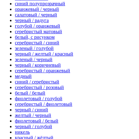
синий полупрозрачный
оранжевый / черный
салатовый / черный
черный / радуга
голубой / оранжевый
серебристый матовый
белый, с рисунком
серебристый / синий
зеленый / голубой
черный / желтый / красный
зеленый / черный
черный / коричневый
серебристый / оранжевый
медный
синий / серебристый
серебристый / розовый
белый / белый
фиолетовый / голубой
серебристый / фиолетовый
черный / синий
желтый / черный
фиолетовый / белый
черный / голубой
никель
красный / жёлтый