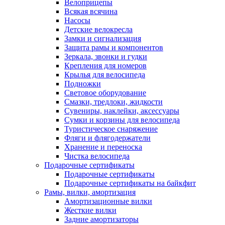
Велоприцепы
Всякая всячина
Насосы
Детские велокресла
Замки и сигнализация
Защита рамы и компонентов
Зеркала, звонки и гудки
Крепления для номеров
Крылья для велосипеда
Подножки
Световое оборудование
Смазки, тредлоки, жидкости
Сувениры, наклейки, аксессуары
Сумки и корзины для велосипеда
Туристическое снаряжение
Фляги и флягодержатели
Хранение и переноска
Чистка велосипеда
Подарочные сертификаты
Подарочные сертификаты
Подарочные сертификаты на байкфит
Рамы, вилки, амортизация
Амортизационные вилки
Жесткие вилки
Задние амортизаторы