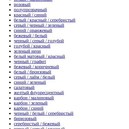
розовый
полупрозрачный
красный / синий
белый / красный / серебристый
серый / черный / зеленый
синий / оранжевый
бежевый / белый
черный / серый / голубой
голубой / красный
зеленый неон
белый матовый / красный
черный / графит
бежевый / коричневый
белый / бронзовый
серый / лайм / белый
синий / зеленый
салатовый
желтый флуоресцентный
карбон / малиновый
карбон / зеленый
карбон / синий
черный / белый / серебристый
бирюзовый
серебристый / бежевый
черный / серый / красный