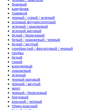
бежевый
камуфляж
травяной
черный / серый / зеленый
розовый флуоресцентный
зеленый / оранжевый
зеленый матовый
белый / бирюзовый
белый / оранжевый / черный
белый / желтый
серебристый / фиолетовый / черный
пробка
белый
синий
коричневый
оранжевый
зеленый
черный матовый
черный / желтый
минт
черный / бирюзовый
бордовый
красный / черный
тёмно-красный