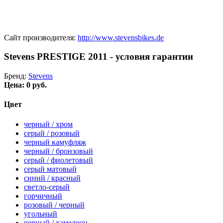
Сайт производителя:
http://www.stevensbikes.de
Stevens PRESTIGE 2011 - условия гарантии
Бренд:
Stevens
Цена:
0 руб.
Цвет
черный / хром
серый / розовый
черный камуфляж
черный / бронзовый
серый / фиолетовый
серый матовый
синий / красный
светло-серый
горчичный
розовый / черный
угольный
черный / хамелеон