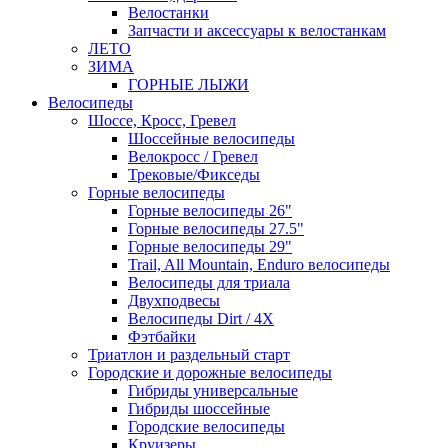
Велостанки
Запчасти и аксессуары к велостанкам
ЛЕТО
ЗИМА
ГОРНЫЕ ЛЫЖИ
Велосипеды
Шоссе, Кросс, Гревел
Шоссейные велосипеды
Велокросс / Гревел
Трековые/Фикседы
Горные велосипеды
Горные велосипеды 26"
Горные велосипеды 27.5"
Горные велосипеды 29"
Trail, All Mountain, Enduro велосипеды
Велосипеды для триала
Двухподвесы
Велосипеды Dirt / 4X
Фэтбайки
Триатлон и раздельный старт
Городские и дорожные велосипеды
Гибриды универсальные
Гибриды шоссейные
Городские велосипеды
Круизеры