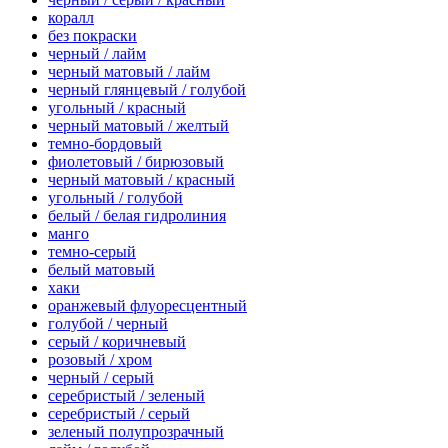
коралл
без покраски
черный / лайм
черный матовый / лайм
черный глянцевый / голубой
угольный / красный
черный матовый / желтый
темно-бордовый
фиолетовый / бирюзовый
черный матовый / красный
угольный / голубой
белый / белая гидролиния
манго
темно-серый
белый матовый
хаки
оранжевый флуоресцентный
голубой / черный
серый / коричневый
розовый / хром
черный / серый
серебристый / зеленый
серебристый / серый
зеленый полупрозрачный