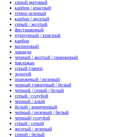
синий матовый
карбон / красный
темно-зеленый
карбон / желтый
серый / желтый
фисташковый
пурпурный / красный
карбон
малиновый
лаванда
черный / желтый / оранжевый
баклажан
серый глянец
золотой
оранжевый / розовый
черный глянцевый / белый
черный / серый / белый
серый / голубой
черный / алый
белый / коричневый
черный / розовый / белый
черный/ голубой
серый / серый
желтый / зеленый
синий / белый