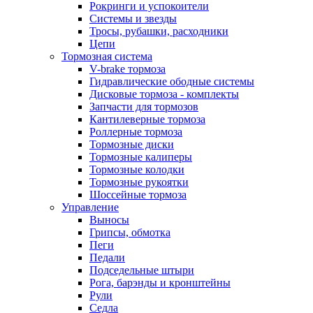
Рокринги и успокоители
Системы и звезды
Тросы, рубашки, расходники
Цепи
Тормозная система
V-brake тормоза
Гидравлические ободные системы
Дисковые тормоза - комплекты
Запчасти для тормозов
Кантилеверные тормоза
Роллерные тормоза
Тормозные диски
Тормозные калиперы
Тормозные колодки
Тормозные рукоятки
Шоссейные тормоза
Управление
Выносы
Грипсы, обмотка
Пеги
Педали
Подседельные штыри
Рога, барэнды и кронштейны
Рули
Седла