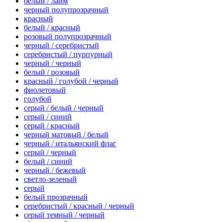
белый / лайм
черный полупрозрачный
красный
белый / красный
розовый полупрозрачный
черный / серебристый
серебристый / пурпурный
черный / черный
белый / розовый
красный / голубой / черный
фиолетовый
голубой
серый / белый / черный
серый / синий
серый / красный
черный матовый / белый
черный / итальянский флаг
серый / черный
белый / синий
черный / бежевый
светло-зеленый
серый
белый прозрачный
серебристый / красный / черный
серый темный / черный