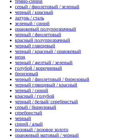
тёмно-синий
серый / фиолетовый / зеленый
черный / красный
латунь / сталь
зеленый / синий
оранжевый полупрозрачный
черный / фиолетовый
красный полупрозрачный
черный глянцевый
черный / красный / оранжевый
неон
черный / желтый / зеленый
голубой / коричневый
бронзовый
черный / фиолетовый / бирюзовый
черный глянцевый / красный
черный / синий
красный / голубой
черный / белый/ серебристый
серый / бирюзовый
серебристый
черный
синий / алый
розовый / розовое золото
оранжевый матовый / черный