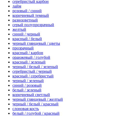
серебристый карбон
лайм
розовый / синий
коричневый темный
разноцветный
серый полупрозрачный
желтый
синий / черный
красный / белый
черный глянцевый / цветы
прозрачный
красный / карбон
оранжевый / голубой
красный / зеленый
черный / белый / зеленый
серебристый / черный
красный / серебристый
черный / зеленый
синий / розовый
белый / зеленый
коричневый светлый
черный глянцевый / желтый
черный / белый / красный
слоновая кость
белый / голубой / красный