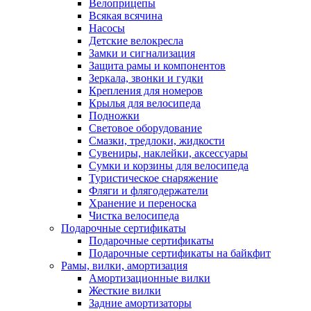
Велоприцепы
Всякая всячина
Насосы
Детские велокресла
Замки и сигнализация
Защита рамы и компонентов
Зеркала, звонки и гудки
Крепления для номеров
Крылья для велосипеда
Подножки
Световое оборудование
Смазки, тредлоки, жидкости
Сувениры, наклейки, аксессуары
Сумки и корзины для велосипеда
Туристическое снаряжение
Фляги и флягодержатели
Хранение и переноска
Чистка велосипеда
Подарочные сертификаты
Подарочные сертификаты
Подарочные сертификаты на байкфит
Рамы, вилки, амортизация
Амортизационные вилки
Жесткие вилки
Задние амортизаторы