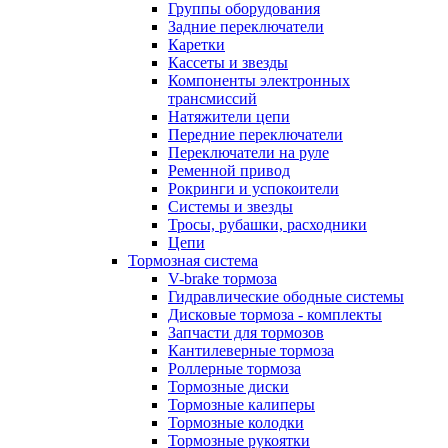
Группы оборудования
Задние переключатели
Каретки
Кассеты и звезды
Компоненты электронных
трансмиссий
Натяжители цепи
Передние переключатели
Переключатели на руле
Ременной привод
Рокринги и успокоители
Системы и звезды
Тросы, рубашки, расходники
Цепи
Тормозная система
V-brake тормоза
Гидравлические ободные системы
Дисковые тормоза - комплекты
Запчасти для тормозов
Кантилеверные тормоза
Роллерные тормоза
Тормозные диски
Тормозные калиперы
Тормозные колодки
Тормозные рукоятки