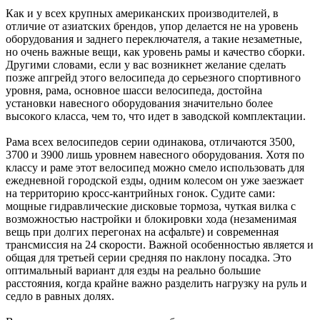
Как и у всех крупных американских производителей, в
отличие от азиатских брендов, упор делается не на уровень
оборудования и заднего переключателя, а такие незаметные,
но очень важные вещи, как уровень рамы и качество сборки.
Другими словами, если у вас возникнет желание сделать
позже апгрейд этого велосипеда до серьезного спортивного
уровня, рама, основное шасси велосипеда, достойна
установки навесного оборудования значительно более
высокого класса, чем то, что идет в заводской комплектации.
Рама всех велосипедов серии одинакова, отличаются 3500,
3700 и 3900 лишь уровнем навесного оборудования. Хотя по
классу и раме этот велосипед можно смело использовать для
ежедневной городской езды, одним колесом он уже заезжает
на территорию кросс-кантрийных гонок. Судите сами:
мощные гидравлические дисковые тормоза, чуткая вилка с
возможностью настройки и блокировки хода (незаменимая
вещь при долгих перегонах на асфальте) и современная
трансмиссия на 24 скорости. Важной особенностью является и
общая для третьей серии средняя по наклону посадка. Это
оптимальный вариант для езды на реально большие
расстояния, когда крайне важно разделить нагрузку на руль и
седло в равных долях.