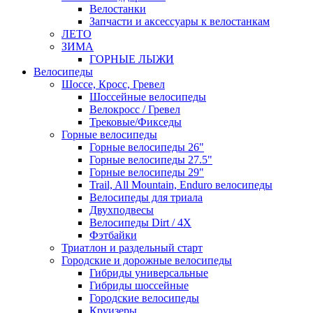
Велостанки
Запчасти и аксессуары к велостанкам
ЛЕТО
ЗИМА
ГОРНЫЕ ЛЫЖИ
Велосипеды
Шоссе, Кросс, Гревел
Шоссейные велосипеды
Велокросс / Гревел
Трековые/Фикседы
Горные велосипеды
Горные велосипеды 26"
Горные велосипеды 27.5"
Горные велосипеды 29"
Trail, All Mountain, Enduro велосипеды
Велосипеды для триала
Двухподвесы
Велосипеды Dirt / 4X
Фэтбайки
Триатлон и раздельный старт
Городские и дорожные велосипеды
Гибриды универсальные
Гибриды шоссейные
Городские велосипеды
Круизеры