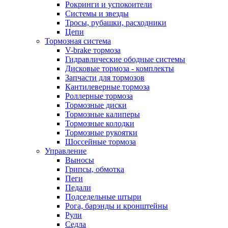
Рокринги и успокоители
Системы и звезды
Тросы, рубашки, расходники
Цепи
Тормозная система
V-brake тормоза
Гидравлические ободные системы
Дисковые тормоза - комплекты
Запчасти для тормозов
Кантилеверные тормоза
Роллерные тормоза
Тормозные диски
Тормозные калиперы
Тормозные колодки
Тормозные рукоятки
Шоссейные тормоза
Управление
Выносы
Грипсы, обмотка
Пеги
Педали
Подседельные штыри
Рога, барэнды и кронштейны
Рули
Седла