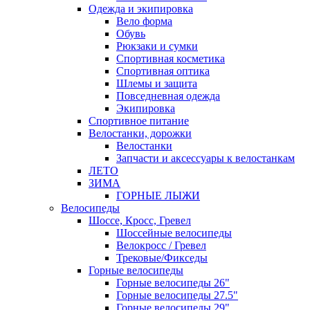
Одежда и экипировка
Вело форма
Обувь
Рюкзаки и сумки
Спортивная косметика
Спортивная оптика
Шлемы и защита
Повседневная одежда
Экипировка
Спортивное питание
Велостанки, дорожки
Велостанки
Запчасти и аксессуары к велостанкам
ЛЕТО
ЗИМА
ГОРНЫЕ ЛЫЖИ
Велосипеды
Шоссе, Кросс, Гревел
Шоссейные велосипеды
Велокросс / Гревел
Трековые/Фикседы
Горные велосипеды
Горные велосипеды 26"
Горные велосипеды 27.5"
Горные велосипеды 29"