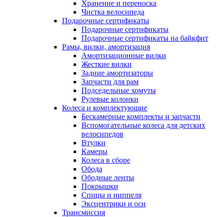
Хранение и переноска
Чистка велосипеда
Подарочные сертификаты
Подарочные сертификаты
Подарочные сертификаты на байкфит
Рамы, вилки, амортизация
Амортизационные вилки
Жесткие вилки
Задние амортизаторы
Запчасти для рам
Подседельные хомуты
Рулевые колонки
Колеса и комплектующие
Бескамерные комплекты и запчасти
Вспомогательные колеса для детских
велосипедов
Втулки
Камеры
Колеса в сборе
Обода
Ободные ленты
Покрышки
Спицы и ниппеля
Эксцентрики и оси
Трансмиссия