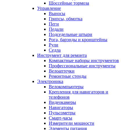
Шоссейные тормоза
Управление
Выносы
Грипсы, обмотка
Пеги
Педали
Подседельные штыри
Рога, барэнды и кронштейны
Рули
Седла
Инструмент для ремонта
Компактные наборы инструментов
Профессиональные инструменты
Велоаптечки
Ремонтные стенды
Электроника
Велокомпьютеры
Крепления для навигаторов и
телефонов
Видеокамеры
Навигаторы
Пульсометры
Смарт-часы
Измерители мощности
Элементы питания