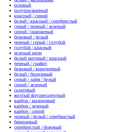
розовый
полупрозрачный
красный / синий
белый / красный / серебристый
серый / черный / зеленый
синий / оранжевый
бежевый / белый
черный / серый / голубой
голубой / красный
зеленый неон
белый матовый / красный
черный / графит
бежевый / коричневый
белый / бронзовый
серый / лайм / белый
синий / зеленый
салатовый
желтый флуоресцентный
карбон / малиновый
карбон / зеленый
карбон / синий
черный / белый / серебристый
бирюзовый
серебристый / бежевый