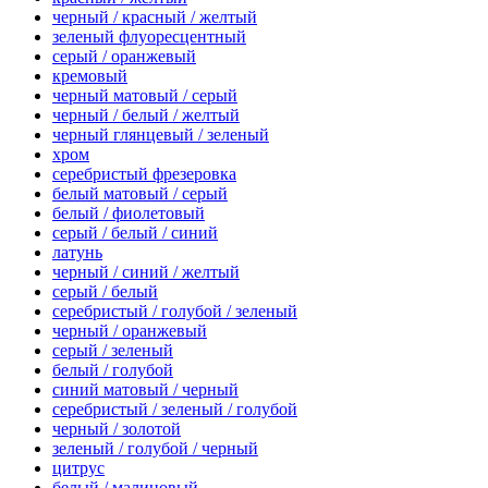
черный / красный / желтый
зеленый флуоресцентный
серый / оранжевый
кремовый
черный матовый / серый
черный / белый / желтый
черный глянцевый / зеленый
хром
серебристый фрезеровка
белый матовый / серый
белый / фиолетовый
серый / белый / синий
латунь
черный / синий / желтый
серый / белый
серебристый / голубой / зеленый
черный / оранжевый
серый / зеленый
белый / голубой
синий матовый / черный
серебристый / зеленый / голубой
черный / золотой
зеленый / голубой / черный
цитрус
белый / малиновый