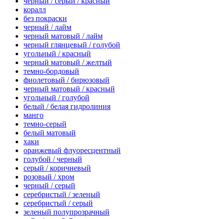
черный / серый / красный
коралл
без покраски
черный / лайм
черный матовый / лайм
черный глянцевый / голубой
угольный / красный
черный матовый / желтый
темно-бордовый
фиолетовый / бирюзовый
черный матовый / красный
угольный / голубой
белый / белая гидролиния
манго
темно-серый
белый матовый
хаки
оранжевый флуоресцентный
голубой / черный
серый / коричневый
розовый / хром
черный / серый
серебристый / зеленый
серебристый / серый
зеленый полупрозрачный