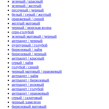
зеленый / красный
зеленый / желтый
песочный / черный
белый / серый / желтый
оранжевый / синий
желтый матовый
черный / морская волна
серо-голубой
зеленый матовый / черный
антрацит / черный
пурпурный / голубой
бирюзовый / лайм
бирюзовый / черный
антрацит / красный
серый / лайм
голубой / синий
черный матовый / оранжевый
антрацит / лайм
антрацит / бирюзовый
антрацит / розовый
антрацит / голубой
антрацит / оранжевый
серый / салатовый
черный хамелеон
бирюзовый матовый