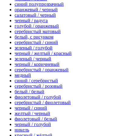
синий полупрозрачный
оранжевый / черный
салатовый / черный
черный / радуга
голубой / оранжевый
серебристый матовый
белый, с рисунком
серебристый / синий
зеленый / голубой
черный / желтый / красный
зеленый / черный
черный / коричневый
серебристый / оранжевый
медный
синий / серебристый
серебристый / розовый
белый / белый
фиолетовый / голубой
серебристый / фиолетовый
черный / синий
желтый / черный
фиолетовый / белый
черный / голубой
никель
красный / жёлтый