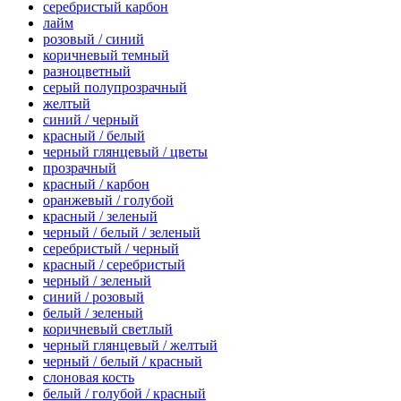
серебристый карбон
лайм
розовый / синий
коричневый темный
разноцветный
серый полупрозрачный
желтый
синий / черный
красный / белый
черный глянцевый / цветы
прозрачный
красный / карбон
оранжевый / голубой
красный / зеленый
черный / белый / зеленый
серебристый / черный
красный / серебристый
черный / зеленый
синий / розовый
белый / зеленый
коричневый светлый
черный глянцевый / желтый
черный / белый / красный
слоновая кость
белый / голубой / красный