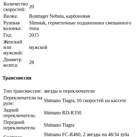
Количество
20
скоростей:
Вилка:
Bontrager Nebula, карбоновая
Рулевая
Slimstak, герметичные подшипники смешанного
колонка:
типа
Год:
2015
Женский
или
мужской
мужской:
Диаметр
28
колеса:
Трансмиссия
Тип трансмиссии:
звезды и переключатели
Переключатели на
Shimano Tiagra, 10 скоростей на кассете
руле:
Задний
Shimano RD-R350
переключатель:
Передний
Shimano Tiagra
переключатель:
Shimano FC-R460, 2 звезды на 48/34 зуба