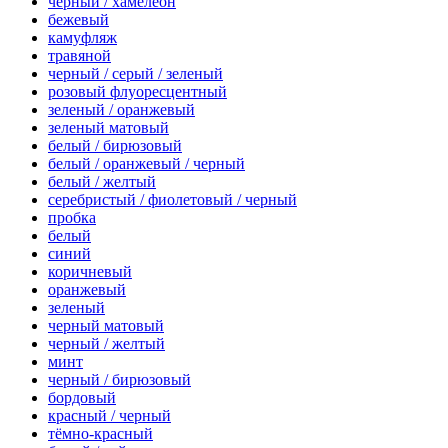
черный / хамелеон
бежевый
камуфляж
травяной
черный / серый / зеленый
розовый флуоресцентный
зеленый / оранжевый
зеленый матовый
белый / бирюзовый
белый / оранжевый / черный
белый / желтый
серебристый / фиолетовый / черный
пробка
белый
синий
коричневый
оранжевый
зеленый
черный матовый
черный / желтый
минт
черный / бирюзовый
бордовый
красный / черный
тёмно-красный