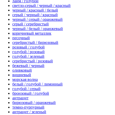
лайм / голубой
светло-серый / черный / красный
черный / красный / белый
серый / черный / красный
черный / серый / оранжевый
серый / серебристый
черный / белый / оранжевый
коричневый металлик
песочный
серебристый / бирюзовый
розовый / голубой
голубой / розовый
голубой / зеленый
серебристый / розовый
бежевый / черный
оливковый
вишневый
морская волна
белый / голубой / лимонный
голубой / серый
бронзовый / голубой
антрацит
бирюзовый / оранжевый
темно-пурпурный
антрацит / зеленый