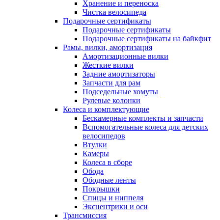
Хранение и переноска
Чистка велосипеда
Подарочные сертификаты
Подарочные сертификаты
Подарочные сертификаты на байкфит
Рамы, вилки, амортизация
Амортизационные вилки
Жесткие вилки
Задние амортизаторы
Запчасти для рам
Подседельные хомуты
Рулевые колонки
Колеса и комплектующие
Бескамерные комплекты и запчасти
Вспомогательные колеса для детских
велосипедов
Втулки
Камеры
Колеса в сборе
Обода
Ободные ленты
Покрышки
Спицы и ниппеля
Эксцентрики и оси
Трансмиссия