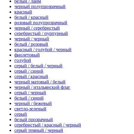
белый / лайм
черный полупрозрачный
красный
белый / красный
розовый полупрозрачный
черный / серебристый
серебристый / пурпурный
черный / черный
белый / розовый
красный / голубой / черный
фиолетовый
голубой
серый / белый / черный
серый / синий
серый / красный
черный матовый / белый
черный / итальянский флаг
серый / черный
белый / синий
черный / бежевый
светло-зеленый
серый
белый прозрачный
серебристый / красный / черный
серый темный / черный