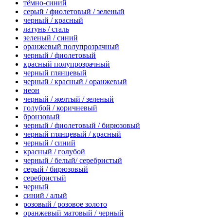
тёмно-синий
серый / фиолетовый / зеленый
черный / красный
латунь / сталь
зеленый / синий
оранжевый полупрозрачный
черный / фиолетовый
красный полупрозрачный
черный глянцевый
черный / красный / оранжевый
неон
черный / желтый / зеленый
голубой / коричневый
бронзовый
черный / фиолетовый / бирюзовый
черный глянцевый / красный
черный / синий
красный / голубой
черный / белый/ серебристый
серый / бирюзовый
серебристый
черный
синий / алый
розовый / розовое золото
оранжевый матовый / черный