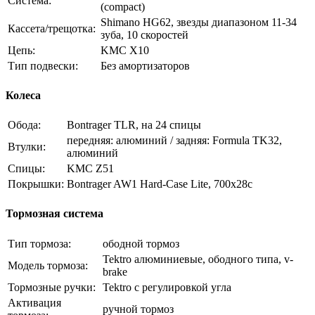
Система:
(compact)
Shimano HG62, звезды диапазоном 11-34
Кассета/трещотка:
зуба, 10 скоростей
Цепь:
KMC X10
Тип подвески:
Без амортизаторов
Колеса
Обода:
Bontrager TLR, на 24 спицы
передняя: алюминий / задняя: Formula TK32,
Втулки:
алюминий
Спицы:
KMC Z51
Покрышки:
Bontrager AW1 Hard-Case Lite, 700x28c
Тормозная система
Тип тормоза:
ободной тормоз
Tektro алюминиевые, ободного типа, v-
Модель тормоза:
brake
Тормозные ручки:
Tektro с регулировкой угла
Активация
ручной тормоз