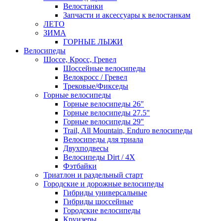
Велостанки
Запчасти и аксессуары к велостанкам
ЛЕТО
ЗИМА
ГОРНЫЕ ЛЫЖИ
Велосипеды
Шоссе, Кросс, Гревел
Шоссейные велосипеды
Велокросс / Гревел
Трековые/Фикседы
Горные велосипеды
Горные велосипеды 26"
Горные велосипеды 27.5"
Горные велосипеды 29"
Trail, All Mountain, Enduro велосипеды
Велосипеды для триала
Двухподвесы
Велосипеды Dirt / 4X
Фэтбайки
Триатлон и раздельный старт
Городские и дорожные велосипеды
Гибриды универсальные
Гибриды шоссейные
Городские велосипеды
Круизеры