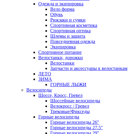
Одежда и экипировка
Вело форма
Обувь
Рюкзаки и сумки
Спортивная косметика
Спортивная оптика
Шлемы и защита
Повседневная одежда
Экипировка
Спортивное питание
Велостанки, дорожки
Велостанки
Запчасти и аксессуары к велостанкам
ЛЕТО
ЗИМА
ГОРНЫЕ ЛЫЖИ
Велосипеды
Шоссе, Кросс, Гревел
Шоссейные велосипеды
Велокросс / Гревел
Трековые/Фикседы
Горные велосипеды
Горные велосипеды 26"
Горные велосипеды 27.5"
Горные велосипеды 29"