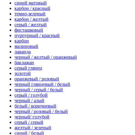
синий матовый
карбон / красный
темно-зеленый
карбон / желтый
серый / желтый
фисташковый
пурпурный / красный
карбон
малиновый
лаванда
черный / желтый / оранжевый
баклажан
серый глянец
золотой
оранжевый / розовый
черный глянцевый / белый
черный / серый / белый
серый / голубой
черный / алый
белый / коричневый
черный / розовый / белый
черный/ голубой
серый / серый
желтый / зеленый
синий / белый