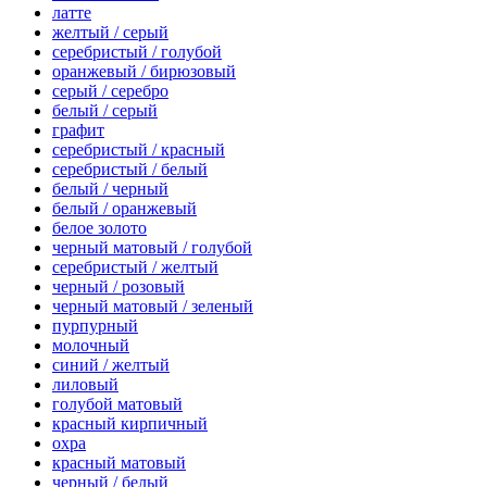
латте
желтый / серый
серебристый / голубой
оранжевый / бирюзовый
серый / серебро
белый / серый
графит
серебристый / красный
серебристый / белый
белый / черный
белый / оранжевый
белое золото
черный матовый / голубой
серебристый / желтый
черный / розовый
черный матовый / зеленый
пурпурный
молочный
синий / желтый
лиловый
голубой матовый
красный кирпичный
охра
красный матовый
черный / белый