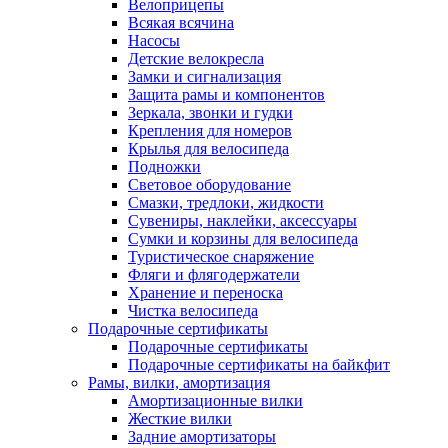
Велоприцепы
Всякая всячина
Насосы
Детские велокресла
Замки и сигнализация
Защита рамы и компонентов
Зеркала, звонки и гудки
Крепления для номеров
Крылья для велосипеда
Подножки
Световое оборудование
Смазки, тредлоки, жидкости
Сувениры, наклейки, аксессуары
Сумки и корзины для велосипеда
Туристическое снаряжение
Фляги и флягодержатели
Хранение и переноска
Чистка велосипеда
Подарочные сертификаты
Подарочные сертификаты
Подарочные сертификаты на байкфит
Рамы, вилки, амортизация
Амортизационные вилки
Жесткие вилки
Задние амортизаторы