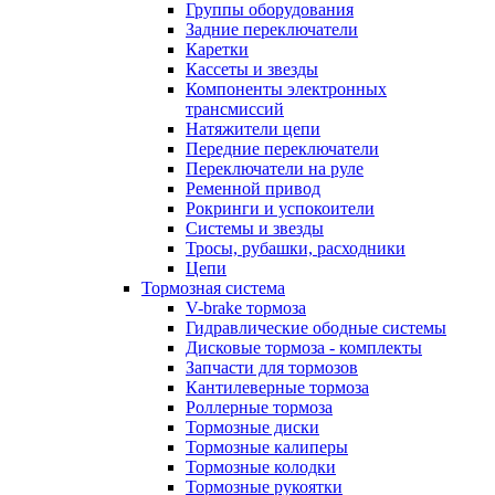
Группы оборудования
Задние переключатели
Каретки
Кассеты и звезды
Компоненты электронных
трансмиссий
Натяжители цепи
Передние переключатели
Переключатели на руле
Ременной привод
Рокринги и успокоители
Системы и звезды
Тросы, рубашки, расходники
Цепи
Тормозная система
V-brake тормоза
Гидравлические ободные системы
Дисковые тормоза - комплекты
Запчасти для тормозов
Кантилеверные тормоза
Роллерные тормоза
Тормозные диски
Тормозные калиперы
Тормозные колодки
Тормозные рукоятки