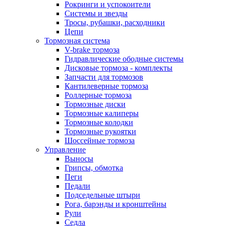
Рокринги и успокоители
Системы и звезды
Тросы, рубашки, расходники
Цепи
Тормозная система
V-brake тормоза
Гидравлические ободные системы
Дисковые тормоза - комплекты
Запчасти для тормозов
Кантилеверные тормоза
Роллерные тормоза
Тормозные диски
Тормозные калиперы
Тормозные колодки
Тормозные рукоятки
Шоссейные тормоза
Управление
Выносы
Грипсы, обмотка
Пеги
Педали
Подседельные штыри
Рога, барэнды и кронштейны
Рули
Седла