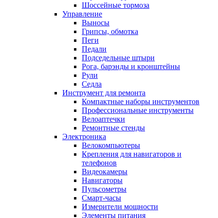
Шоссейные тормоза
Управление
Выносы
Грипсы, обмотка
Пеги
Педали
Подседельные штыри
Рога, барэнды и кронштейны
Рули
Седла
Инструмент для ремонта
Компактные наборы инструментов
Профессиональные инструменты
Велоаптечки
Ремонтные стенды
Электроника
Велокомпьютеры
Крепления для навигаторов и
телефонов
Видеокамеры
Навигаторы
Пульсометры
Смарт-часы
Измерители мощности
Элементы питания