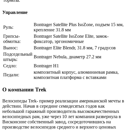
тормоза:
Управление
Bontrager Satellite Plus IsoZone, подъем 15 мм,
Руль:
крепление 31.8 мм
Грипсы-
Bontrager Satellite IsoZone Elite, замок-
обмотка:
фиксатор, эргономичные
Вынос:
Bontrager Elite Blendr, 31.8 мм, 7 градусов
Подседельный
Bontrager Nebula, диаметр 27.2 мм
штырь:
Седло:
Bontrager H1
композитный корпус, алюминиевая рамка,
Педали:
композитная платформа с вставками
О компании Trek
Велосипеды Trek- пример реализации американской мечты в
действии. Начав в середине семидесятых годов как
небольшой гаражный производитель высококачественных
велосипедных рам, уже через 10 лет компания развернула в
Висконсине собственный завод, сосредоточившись на
производстве велосипедов среднего и верхнего ценовых