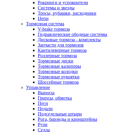
Рокринги и успокоители
Системы и звезды
Тросы, рубашки, расходники
Цепи
Тормозная система
V-brake тормоза
Гидравлические ободные системы
Дисковые тормоза - комплекты
Запчасти для тормозов
Кантилеверные тормоза
Роллерные тормоза
Тормозные диски
Тормозные калиперы
Тормозные колодки
Тормозные рукоятки
Шоссейные тормоза
Управление
Выносы
Грипсы, обмотка
Пеги
Педали
Подседельные штыри
Рога, барэнды и кронштейны
Рули
Седла