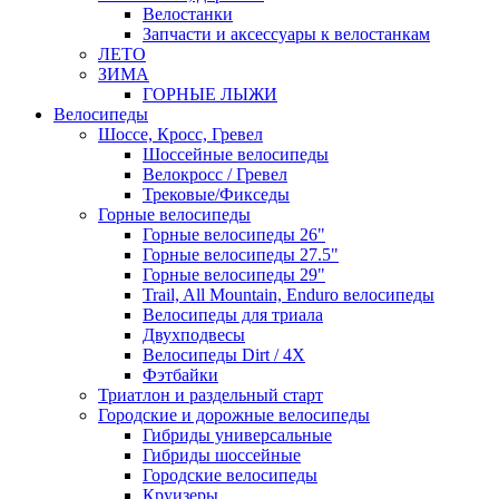
Велостанки
Запчасти и аксессуары к велостанкам
ЛЕТО
ЗИМА
ГОРНЫЕ ЛЫЖИ
Велосипеды
Шоссе, Кросс, Гревел
Шоссейные велосипеды
Велокросс / Гревел
Трековые/Фикседы
Горные велосипеды
Горные велосипеды 26"
Горные велосипеды 27.5"
Горные велосипеды 29"
Trail, All Mountain, Enduro велосипеды
Велосипеды для триала
Двухподвесы
Велосипеды Dirt / 4X
Фэтбайки
Триатлон и раздельный старт
Городские и дорожные велосипеды
Гибриды универсальные
Гибриды шоссейные
Городские велосипеды
Круизеры