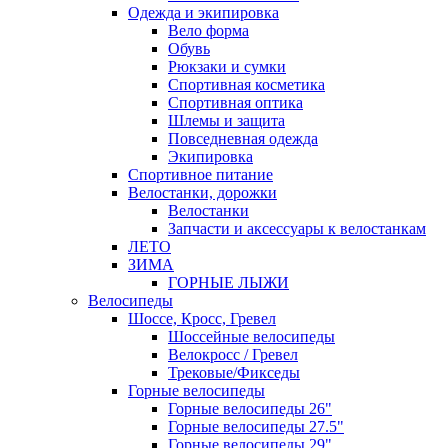
Одежда и экипировка
Вело форма
Обувь
Рюкзаки и сумки
Спортивная косметика
Спортивная оптика
Шлемы и защита
Повседневная одежда
Экипировка
Спортивное питание
Велостанки, дорожки
Велостанки
Запчасти и аксессуары к велостанкам
ЛЕТО
ЗИМА
ГОРНЫЕ ЛЫЖИ
Велосипеды
Шоссе, Кросс, Гревел
Шоссейные велосипеды
Велокросс / Гревел
Трековые/Фикседы
Горные велосипеды
Горные велосипеды 26"
Горные велосипеды 27.5"
Горные велосипеды 29"