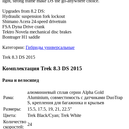
light, strong frame make DS the go-anywhere choice.
Upgrades from 8.2 DS:
Hydraulic suspension fork lockout
Shimano Acera 24-speed drivetrain
FSA Dyna Drive crank
Tektro Novela mechanical disc brakes
Bontrager H1 saddle
Категории:
Гибриды универсальные
Trek 8.3 DS 2015
Комплектация Trek 8.3 DS 2015
Рама и велосипед
алюминиевый сплав серии Alpha Gold
Рама:
Aluminium, совместимость с датчиками DuoTrap
S, крепления для багажника и крыльев
Размеры:
15.5, 17.5, 19, 21, 22.5"
Цвета:
Trek Black/Cyan; Trek White
Количество
24
скоростей: