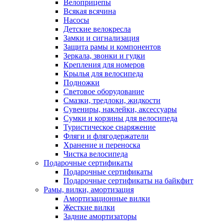
Велоприцепы
Всякая всячина
Насосы
Детские велокресла
Замки и сигнализация
Защита рамы и компонентов
Зеркала, звонки и гудки
Крепления для номеров
Крылья для велосипеда
Подножки
Световое оборудование
Смазки, тредлоки, жидкости
Сувениры, наклейки, аксессуары
Сумки и корзины для велосипеда
Туристическое снаряжение
Фляги и флягодержатели
Хранение и переноска
Чистка велосипеда
Подарочные сертификаты
Подарочные сертификаты
Подарочные сертификаты на байкфит
Рамы, вилки, амортизация
Амортизационные вилки
Жесткие вилки
Задние амортизаторы