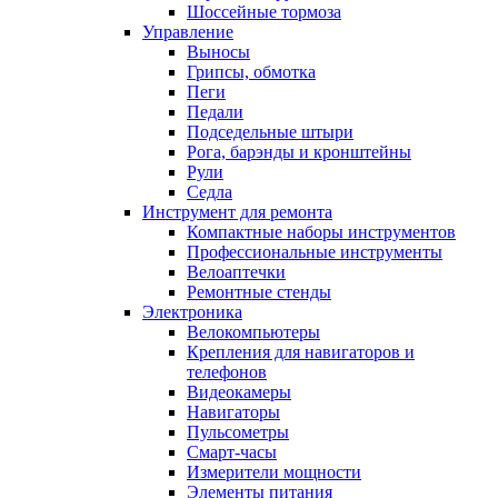
Шоссейные тормоза
Управление
Выносы
Грипсы, обмотка
Пеги
Педали
Подседельные штыри
Рога, барэнды и кронштейны
Рули
Седла
Инструмент для ремонта
Компактные наборы инструментов
Профессиональные инструменты
Велоаптечки
Ремонтные стенды
Электроника
Велокомпьютеры
Крепления для навигаторов и
телефонов
Видеокамеры
Навигаторы
Пульсометры
Смарт-часы
Измерители мощности
Элементы питания