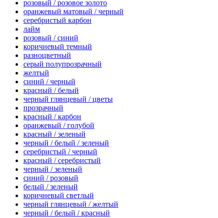
розовый / розовое золото
оранжевый матовый / черный
серебристый карбон
лайм
розовый / синий
коричневый темный
разноцветный
серый полупрозрачный
желтый
синий / черный
красный / белый
черный глянцевый / цветы
прозрачный
красный / карбон
оранжевый / голубой
красный / зеленый
черный / белый / зеленый
серебристый / черный
красный / серебристый
черный / зеленый
синий / розовый
белый / зеленый
коричневый светлый
черный глянцевый / желтый
черный / белый / красный