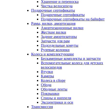
Хранение и переноска
Чистка велосипеда
Подарочные сертификаты
Подарочные сертификаты
Подарочные сертификаты на байкфит
Рамы, вилки, амортизация
Амортизационные вилки
Жесткие вилки
Задние амортизаторы
Запчасти для рам
Подседельные хомуты
Рулевые колонки
Колеса и комплектующие
Бескамерные комплекты и запчасти
Вспомогательные колеса для детских
велосипедов
Втулки
Камеры
Колеса в сборе
Обода
Ободные ленты
Покрышки
Спицы и ниппеля
Эксцентрики и оси
Трансмиссия