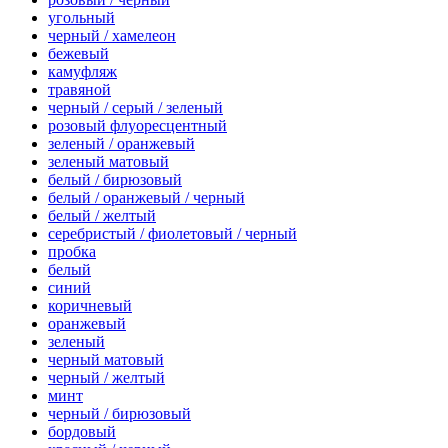
угольный
черный / хамелеон
бежевый
камуфляж
травяной
черный / серый / зеленый
розовый флуоресцентный
зеленый / оранжевый
зеленый матовый
белый / бирюзовый
белый / оранжевый / черный
белый / желтый
серебристый / фиолетовый / черный
пробка
белый
синий
коричневый
оранжевый
зеленый
черный матовый
черный / желтый
минт
черный / бирюзовый
бордовый