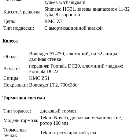
зубьев w/chainguard
Shimano HG31, звезды диапазоном 11-32
Кассета/трещотка:
зуба, 8 скоростей
Цепь:
KMC Z7
Тип подвески:
С амортизационной вилкой
Колеса
Bontrager AT-750, алюминий, на 32 спицы,
Обода:
двойная стенка
передняя: Formula DC20, алюминий / задняя:
Втулки:
Formula DC22
Спицы:
KMC Z51
Покрышки:
Bontrager LT2, 700x38c
Тормозная система
Тип тормоза:
дисковый тормоз
Tektro Novela, дисковые механические,
Модель тормоза:
ротор 160 мм
Тормозные
Tektro с регулировкой угла
ручки: