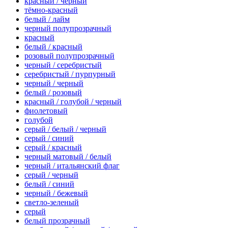
красный / черный
тёмно-красный
белый / лайм
черный полупрозрачный
красный
белый / красный
розовый полупрозрачный
черный / серебристый
серебристый / пурпурный
черный / черный
белый / розовый
красный / голубой / черный
фиолетовый
голубой
серый / белый / черный
серый / синий
серый / красный
черный матовый / белый
черный / итальянский флаг
серый / черный
белый / синий
черный / бежевый
светло-зеленый
серый
белый прозрачный