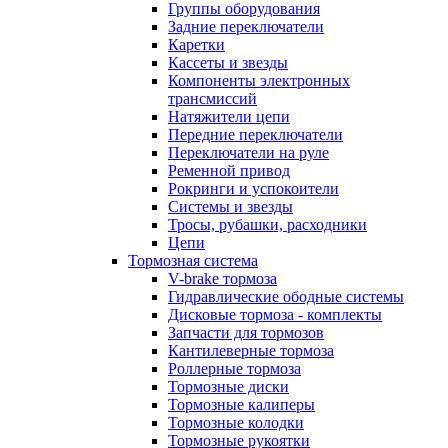
Группы оборудования
Задние переключатели
Каретки
Кассеты и звезды
Компоненты электронных
трансмиссий
Натяжители цепи
Передние переключатели
Переключатели на руле
Ременной привод
Рокринги и успокоители
Системы и звезды
Тросы, рубашки, расходники
Цепи
Тормозная система
V-brake тормоза
Гидравлические ободные системы
Дисковые тормоза - комплекты
Запчасти для тормозов
Кантилеверные тормоза
Роллерные тормоза
Тормозные диски
Тормозные калиперы
Тормозные колодки
Тормозные рукоятки