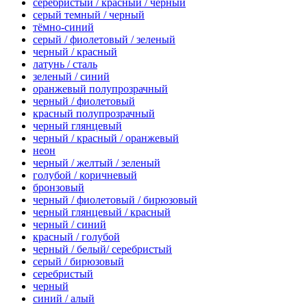
серебристый / красный / черный
серый темный / черный
тёмно-синий
серый / фиолетовый / зеленый
черный / красный
латунь / сталь
зеленый / синий
оранжевый полупрозрачный
черный / фиолетовый
красный полупрозрачный
черный глянцевый
черный / красный / оранжевый
неон
черный / желтый / зеленый
голубой / коричневый
бронзовый
черный / фиолетовый / бирюзовый
черный глянцевый / красный
черный / синий
красный / голубой
черный / белый/ серебристый
серый / бирюзовый
серебристый
черный
синий / алый