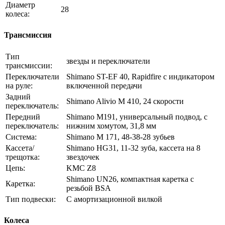
Диаметр
28
колеса:
Трансмиссия
Тип
звезды и переключатели
трансмиссии:
Переключатели
Shimano ST-EF 40, Rapidfire с индикатором
на руле:
включенной передачи
Задний
Shimano Alivio M 410, 24 скорости
переключатель:
Передний
Shimano M191, универсальный подвод, с
переключатель:
нижним хомутом, 31,8 мм
Система:
Shimano M 171, 48-38-28 зубьев
Кассета/
Shimano HG31, 11-32 зуба, кассета на 8
трещотка:
звездочек
Цепь:
KMC Z8
Shimano UN26, компактная каретка с
Каретка:
резьбой BSA
Тип подвески:
С амортизационной вилкой
Колеса