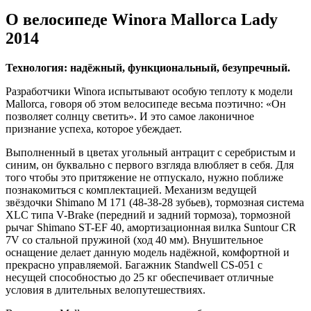
О велосипеде Winora Mallorca Lady
2014
Технология: надёжный, функциональный, безупречный.
Разработчики Winora испытывают особую теплоту к модели
Mallorca, говоря об этом велосипеде весьма поэтично: «Он
позволяет солнцу светить». И это самое лаконичное
признание успеха, которое убеждает.
Выполненный в цветах угольный антрацит с серебристым и
синим, он буквально с первого взгляда влюбляет в себя. Для
того чтобы это притяжение не отпускало, нужно поближе
познакомиться с комплектацией. Механизм ведущей
звёздочки Shimano M 171 (48-38-28 зубьев), тормозная система
XLC типа V-Brake (передний и задний тормоза), тормозной
рычаг Shimano ST-EF 40, амортизационная вилка Suntour CR
7V со стальной пружиной (ход 40 мм). Внушительное
оснащение делает данную модель надёжной, комфортной и
прекрасно управляемой. Багажник Standwell CS-051 с
несущей способностью до 25 кг обеспечивает отличные
условия в длительных велопутешествиях.