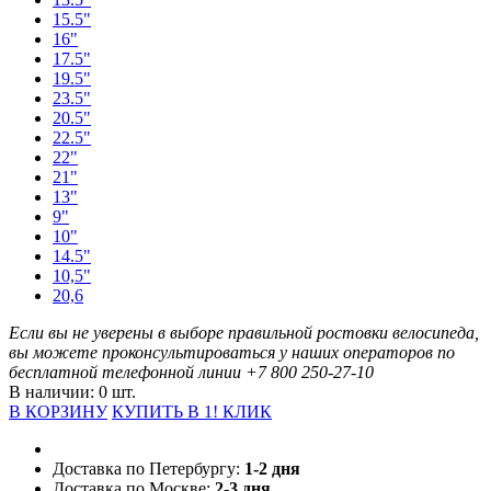
15.5"
16"
17.5"
19.5"
23.5"
20.5"
22.5"
22"
21"
13"
9"
10"
14.5"
10,5"
20,6
Если вы не уверены в выборе правильной ростовки велосипеда,
вы можете проконсультироваться у наших операторов по
бесплатной телефонной линии
+7 800 250-27-10
В наличии: 0 шт.
В КОРЗИНУ
КУПИТЬ В 1! КЛИК
Доставка по Петербургу:
1-2 дня
Доставка по Москве:
2-3 дня