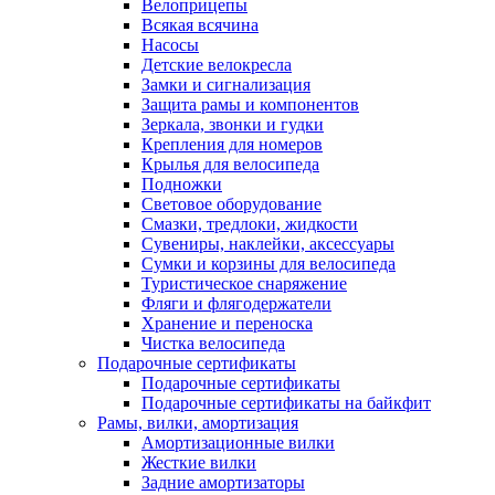
Велоприцепы
Всякая всячина
Насосы
Детские велокресла
Замки и сигнализация
Защита рамы и компонентов
Зеркала, звонки и гудки
Крепления для номеров
Крылья для велосипеда
Подножки
Световое оборудование
Смазки, тредлоки, жидкости
Сувениры, наклейки, аксессуары
Сумки и корзины для велосипеда
Туристическое снаряжение
Фляги и флягодержатели
Хранение и переноска
Чистка велосипеда
Подарочные сертификаты
Подарочные сертификаты
Подарочные сертификаты на байкфит
Рамы, вилки, амортизация
Амортизационные вилки
Жесткие вилки
Задние амортизаторы