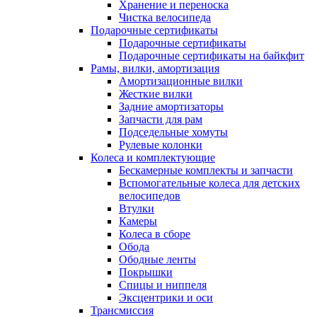
Хранение и переноска
Чистка велосипеда
Подарочные сертификаты
Подарочные сертификаты
Подарочные сертификаты на байкфит
Рамы, вилки, амортизация
Амортизационные вилки
Жесткие вилки
Задние амортизаторы
Запчасти для рам
Подседельные хомуты
Рулевые колонки
Колеса и комплектующие
Бескамерные комплекты и запчасти
Вспомогательные колеса для детских
велосипедов
Втулки
Камеры
Колеса в сборе
Обода
Ободные ленты
Покрышки
Спицы и ниппеля
Эксцентрики и оси
Трансмиссия