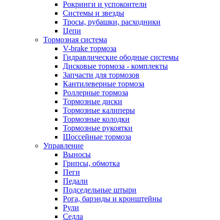
Рокринги и успокоители
Системы и звезды
Тросы, рубашки, расходники
Цепи
Тормозная система
V-brake тормоза
Гидравлические ободные системы
Дисковые тормоза - комплекты
Запчасти для тормозов
Кантилеверные тормоза
Роллерные тормоза
Тормозные диски
Тормозные калиперы
Тормозные колодки
Тормозные рукоятки
Шоссейные тормоза
Управление
Выносы
Грипсы, обмотка
Пеги
Педали
Подседельные штыри
Рога, барэнды и кронштейны
Рули
Седла