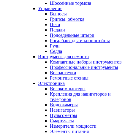
Шоссейные тормоза
Управление
Выносы
Грипсы, обмотка
Пеги
Педали
Подседельные штыри
Рога, барэнды и кронштейны
Рули
Седла
Инструмент для ремонта
Компактные наборы инструментов
Профессиональные инструменты
Велоаптечки
Ремонтные стенды
Электроника
Велокомпьютеры
Крепления для навигаторов и
телефонов
Видеокамеры
Навигаторы
Пульсометры
Смарт-часы
Измерители мощности
Элементы питания