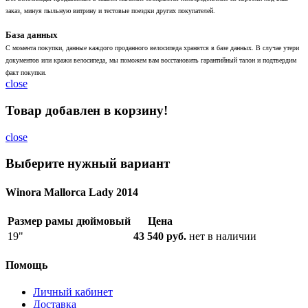
заказ, минуя пыльную витрину и тестовые поездки других покупателей.
База данных
С момента покупки, данные каждого проданного велосипеда хранятся в базе данных. В случае утери
документов или кражи велосипеда, мы поможем вам восстановить гарантийный талон и подтвердим
факт покупки.
close
Товар добавлен в корзину!
close
Выберите нужный вариант
Winora Mallorca Lady 2014
Размер рамы дюймовый
Цена
19"
43 540 руб.
нет в наличии
Помощь
Личный кабинет
Доставка