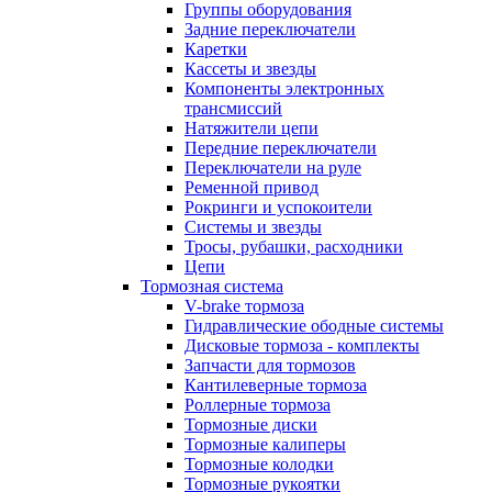
Группы оборудования
Задние переключатели
Каретки
Кассеты и звезды
Компоненты электронных
трансмиссий
Натяжители цепи
Передние переключатели
Переключатели на руле
Ременной привод
Рокринги и успокоители
Системы и звезды
Тросы, рубашки, расходники
Цепи
Тормозная система
V-brake тормоза
Гидравлические ободные системы
Дисковые тормоза - комплекты
Запчасти для тормозов
Кантилеверные тормоза
Роллерные тормоза
Тормозные диски
Тормозные калиперы
Тормозные колодки
Тормозные рукоятки