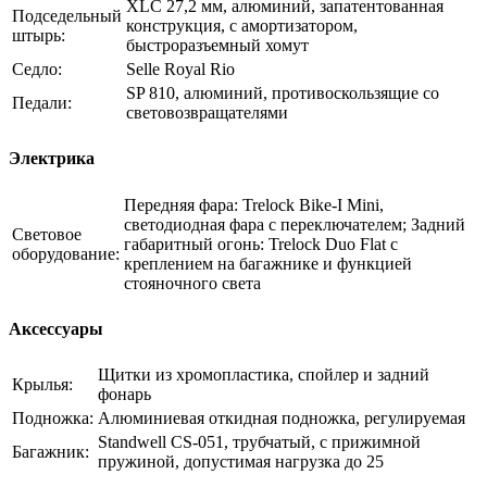
XLC 27,2 мм, алюминий, запатентованная
Подседельный
конструкция, с амортизатором,
штырь:
быстроразъемный хомут
Седло:
Selle Royal Rio
SP 810, алюминий, противоскользящие со
Педали:
световозвращателями
Электрика
Передняя фара: Trelock Bike-I Mini,
светодиодная фара с переключателем; Задний
Световое
габаритный огонь: Trelock Duo Flat с
оборудование:
креплением на багажнике и функцией
стояночного света
Аксессуары
Щитки из хромопластика, спойлер и задний
Крылья:
фонарь
Подножка:
Алюминиевая откидная подножка, регулируемая
Standwell CS-051, трубчатый, с прижимной
Багажник:
пружиной, допустимая нагрузка до 25