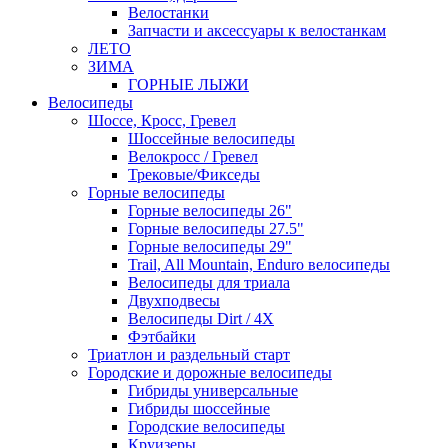
Велостанки
Запчасти и аксессуары к велостанкам
ЛЕТО
ЗИМА
ГОРНЫЕ ЛЫЖИ
Велосипеды
Шоссе, Кросс, Гревел
Шоссейные велосипеды
Велокросс / Гревел
Трековые/Фикседы
Горные велосипеды
Горные велосипеды 26"
Горные велосипеды 27.5"
Горные велосипеды 29"
Trail, All Mountain, Enduro велосипеды
Велосипеды для триала
Двухподвесы
Велосипеды Dirt / 4X
Фэтбайки
Триатлон и раздельный старт
Городские и дорожные велосипеды
Гибриды универсальные
Гибриды шоссейные
Городские велосипеды
Круизеры