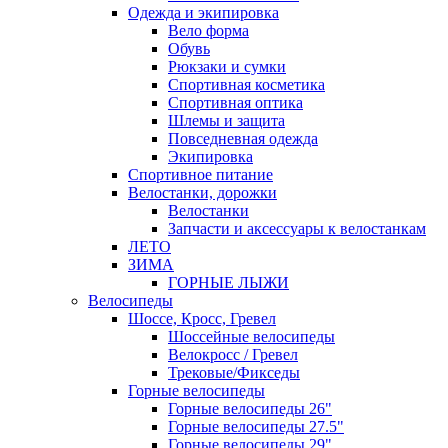
Одежда и экипировка
Вело форма
Обувь
Рюкзаки и сумки
Спортивная косметика
Спортивная оптика
Шлемы и защита
Повседневная одежда
Экипировка
Спортивное питание
Велостанки, дорожки
Велостанки
Запчасти и аксессуары к велостанкам
ЛЕТО
ЗИМА
ГОРНЫЕ ЛЫЖИ
Велосипеды
Шоссе, Кросс, Гревел
Шоссейные велосипеды
Велокросс / Гревел
Трековые/Фикседы
Горные велосипеды
Горные велосипеды 26"
Горные велосипеды 27.5"
Горные велосипеды 29"