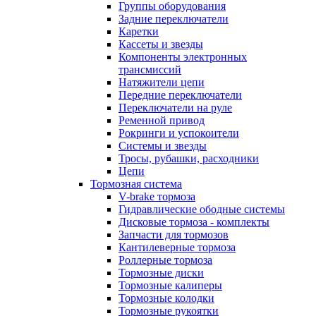
Группы оборудования
Задние переключатели
Каретки
Кассеты и звезды
Компоненты электронных
трансмиссий
Натяжители цепи
Передние переключатели
Переключатели на руле
Ременной привод
Рокринги и успокоители
Системы и звезды
Тросы, рубашки, расходники
Цепи
Тормозная система
V-brake тормоза
Гидравлические ободные системы
Дисковые тормоза - комплекты
Запчасти для тормозов
Кантилеверные тормоза
Роллерные тормоза
Тормозные диски
Тормозные калиперы
Тормозные колодки
Тормозные рукоятки