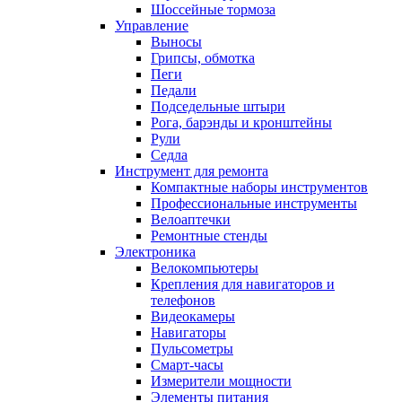
Шоссейные тормоза
Управление
Выносы
Грипсы, обмотка
Пеги
Педали
Подседельные штыри
Рога, барэнды и кронштейны
Рули
Седла
Инструмент для ремонта
Компактные наборы инструментов
Профессиональные инструменты
Велоаптечки
Ремонтные стенды
Электроника
Велокомпьютеры
Крепления для навигаторов и
телефонов
Видеокамеры
Навигаторы
Пульсометры
Смарт-часы
Измерители мощности
Элементы питания