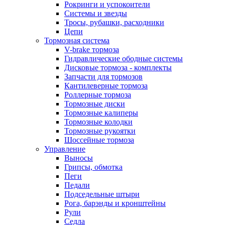
Рокринги и успокоители
Системы и звезды
Тросы, рубашки, расходники
Цепи
Тормозная система
V-brake тормоза
Гидравлические ободные системы
Дисковые тормоза - комплекты
Запчасти для тормозов
Кантилеверные тормоза
Роллерные тормоза
Тормозные диски
Тормозные калиперы
Тормозные колодки
Тормозные рукоятки
Шоссейные тормоза
Управление
Выносы
Грипсы, обмотка
Пеги
Педали
Подседельные штыри
Рога, барэнды и кронштейны
Рули
Седла