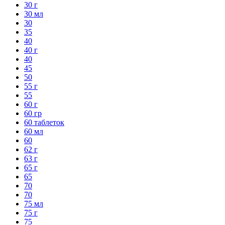
30 г
30 мл
30
35
40
40 г
40
45
50
55 г
55
60 г
60 гр
60 таблеток
60 мл
60
62 г
63 г
65 г
65
70
70
75 мл
75 г
75