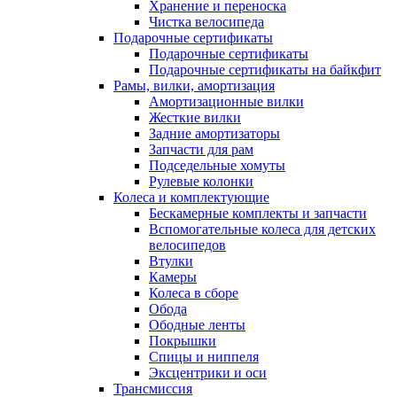
Хранение и переноска
Чистка велосипеда
Подарочные сертификаты
Подарочные сертификаты
Подарочные сертификаты на байкфит
Рамы, вилки, амортизация
Амортизационные вилки
Жесткие вилки
Задние амортизаторы
Запчасти для рам
Подседельные хомуты
Рулевые колонки
Колеса и комплектующие
Бескамерные комплекты и запчасти
Вспомогательные колеса для детских
велосипедов
Втулки
Камеры
Колеса в сборе
Обода
Ободные ленты
Покрышки
Спицы и ниппеля
Эксцентрики и оси
Трансмиссия