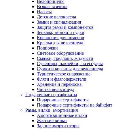
Велоприцепы
Всякая всячина
Насосы
Детские велокресла
Замки и сигнализация
Защита рамы и компонентов
Зеркала, звонки и гудки
Крепления для номеров
Крылья для велосипеда
Подножки
Световое оборудование
Смазки, тредлоки, жидкости
Сувениры, наклейки, аксессуары
Сумки и корзины для велосипеда
Туристическое снаряжение
Фляги и флягодержатели
Хранение и переноска
Чистка велосипеда
Подарочные сертификаты
Подарочные сертификаты
Подарочные сертификаты на байкфит
Рамы, вилки, амортизация
Амортизационные вилки
Жесткие вилки
Задние амортизаторы