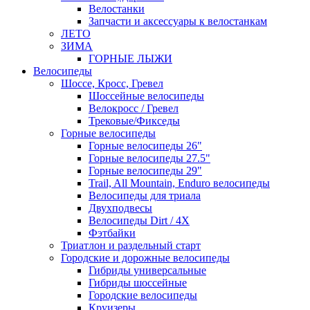
Велостанки
Запчасти и аксессуары к велостанкам
ЛЕТО
ЗИМА
ГОРНЫЕ ЛЫЖИ
Велосипеды
Шоссе, Кросс, Гревел
Шоссейные велосипеды
Велокросс / Гревел
Трековые/Фикседы
Горные велосипеды
Горные велосипеды 26"
Горные велосипеды 27.5"
Горные велосипеды 29"
Trail, All Mountain, Enduro велосипеды
Велосипеды для триала
Двухподвесы
Велосипеды Dirt / 4X
Фэтбайки
Триатлон и раздельный старт
Городские и дорожные велосипеды
Гибриды универсальные
Гибриды шоссейные
Городские велосипеды
Круизеры