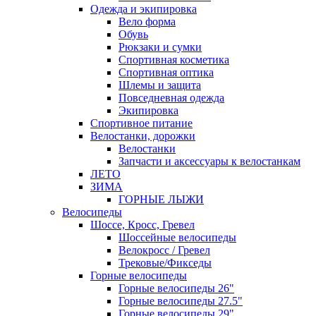
Одежда и экипировка
Вело форма
Обувь
Рюкзаки и сумки
Спортивная косметика
Спортивная оптика
Шлемы и защита
Повседневная одежда
Экипировка
Спортивное питание
Велостанки, дорожки
Велостанки
Запчасти и аксессуары к велостанкам
ЛЕТО
ЗИМА
ГОРНЫЕ ЛЫЖИ
Велосипеды
Шоссе, Кросс, Гревел
Шоссейные велосипеды
Велокросс / Гревел
Трековые/Фикседы
Горные велосипеды
Горные велосипеды 26"
Горные велосипеды 27.5"
Горные велосипеды 29"