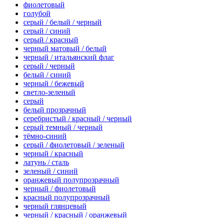
фиолетовый
голубой
серый / белый / черный
серый / синий
серый / красный
черный матовый / белый
черный / итальянский флаг
серый / черный
белый / синий
черный / бежевый
светло-зеленый
серый
белый прозрачный
серебристый / красный / черный
серый темный / черный
тёмно-синий
серый / фиолетовый / зеленый
черный / красный
латунь / сталь
зеленый / синий
оранжевый полупрозрачный
черный / фиолетовый
красный полупрозрачный
черный глянцевый
черный / красный / оранжевый