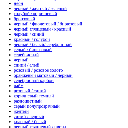
неон
черный / желтый / зеленый
голубой / коричневый
бронзовый
черный / фиолетовый / бирюзовый
черный глянцевый / красный
черный / синий
красный / голубой
черный / белый/ серебристый
серый / бирюзовый
серебристый
черный
синий / алый
розовый / розовое золото
оранжевый матовый / черный
серебристый карбон
лайм
розовый / синий
коричневый темный
разноцветный
серый полупрозрачный
желтый
синий / черный
красный / белый
черный глянцевый / цветы