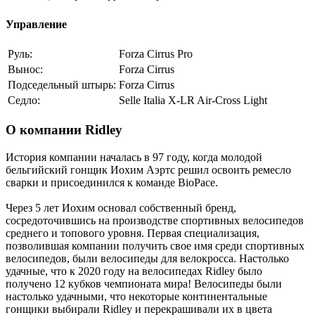
Управление
Руль:
Forza Cirrus Pro
Вынос:
Forza Cirrus
Подседельный штырь:
Forza Cirrus
Седло:
Selle Italia X-LR Air-Cross Light
О компании Ridley
История компании началась в 97 году, когда молодой
бельгийский гонщик Иохим Аэртс решил освоить ремесло
сварки и присоединился к команде BioPace.
Через 5 лет Иохим основал собственный бренд,
сосредоточившись на производстве спортивных велосипедов
среднего и топового уровня. Первая специализация,
позволившая компании получить свое имя среди спортивных
велосипедов, были велосипеды для велокросса. Настолько
удачные, что к 2020 году на велосипедах Ridley было
получено 12 кубков чемпионата мира! Велосипеды были
настолько удачными, что некоторые континентальные
гонщики выбирали Ridley и перекрашивали их в цвета