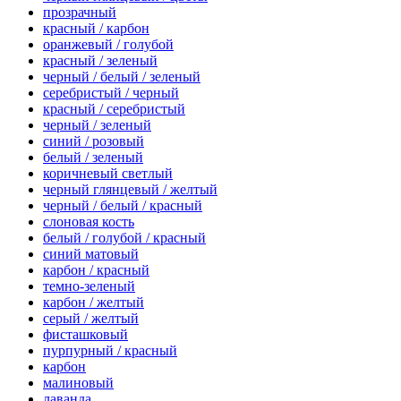
прозрачный
красный / карбон
оранжевый / голубой
красный / зеленый
черный / белый / зеленый
серебристый / черный
красный / серебристый
черный / зеленый
синий / розовый
белый / зеленый
коричневый светлый
черный глянцевый / желтый
черный / белый / красный
слоновая кость
белый / голубой / красный
синий матовый
карбон / красный
темно-зеленый
карбон / желтый
серый / желтый
фисташковый
пурпурный / красный
карбон
малиновый
лаванда