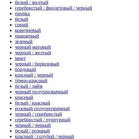
белый / желтый
серебристый / фиолетовый / черный
пробка
белый
синий
коричневый
оранжевый
зеленый
черный матовый
черный / желтый
минт
черный / бирюзовый
бордовый
красный / черный
тёмно-красный
белый / лайм
черный полупрозрачный
красный
белый / красный
розовый полупрозрачный
черный / серебристый
серебристый / пурпурный
черный / черный
белый / розовый
красный / голубой / черный