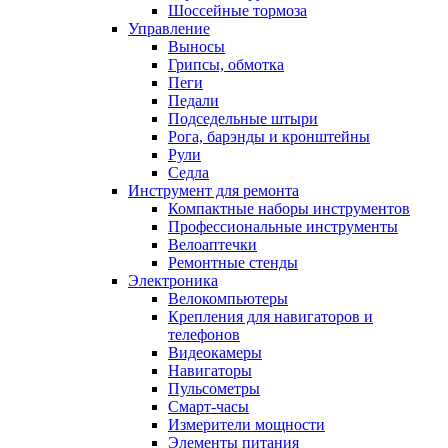
Шоссейные тормоза
Управление
Выносы
Грипсы, обмотка
Пеги
Педали
Подседельные штыри
Рога, барэнды и кронштейны
Рули
Седла
Инструмент для ремонта
Компактные наборы инструментов
Профессиональные инструменты
Велоаптечки
Ремонтные стенды
Электроника
Велокомпьютеры
Крепления для навигаторов и
телефонов
Видеокамеры
Навигаторы
Пульсометры
Смарт-часы
Измерители мощности
Элементы питания