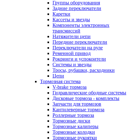
Группы оборудования
Задние переключатели
Каретки
Кассеты и звезды
Компоненты электронных
трансмиссий
Натяжители цепи
Передние переключатели
Переключатели на руле
Ременной привод
Рокринги и успокоители
Системы и звезды
Тросы, рубашки, расходники
Цепи
Тормозная система
V-brake тормоза
Гидравлические ободные системы
Дисковые тормоза - комплекты
Запчасти для тормозов
Кантилеверные тормоза
Роллерные тормоза
Тормозные диски
Тормозные калиперы
Тормозные колодки
Тормозные рукоятки