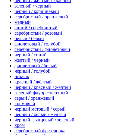
черный / желтый / красный
зеленый / черный
черный / коричневый
серебристый / оранжевый
медный
синий / серебристый
серебристый / розовый
белый / белый
фиолетовый / голубой
серебристый / фиолетовый
черный / синий
желтый / черный
фиолетовый / белый
черный / голубой
никель
красный / жёлтый
черный / красный / желтый
зеленый флуоресцентный
серый / оранжевый
кремовый
черный матовый / серый
черный / белый / желтый
черный глянцевый / зеленый
хром
серебристый фрезеровка