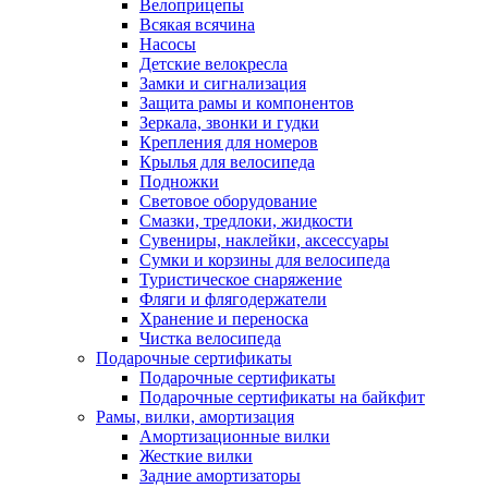
Велоприцепы
Всякая всячина
Насосы
Детские велокресла
Замки и сигнализация
Защита рамы и компонентов
Зеркала, звонки и гудки
Крепления для номеров
Крылья для велосипеда
Подножки
Световое оборудование
Смазки, тредлоки, жидкости
Сувениры, наклейки, аксессуары
Сумки и корзины для велосипеда
Туристическое снаряжение
Фляги и флягодержатели
Хранение и переноска
Чистка велосипеда
Подарочные сертификаты
Подарочные сертификаты
Подарочные сертификаты на байкфит
Рамы, вилки, амортизация
Амортизационные вилки
Жесткие вилки
Задние амортизаторы