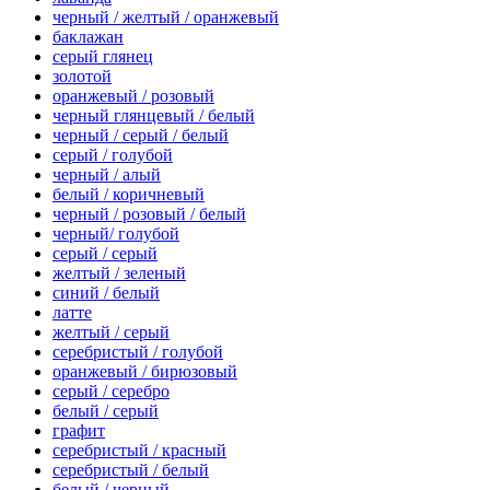
черный / желтый / оранжевый
баклажан
серый глянец
золотой
оранжевый / розовый
черный глянцевый / белый
черный / серый / белый
серый / голубой
черный / алый
белый / коричневый
черный / розовый / белый
черный/ голубой
серый / серый
желтый / зеленый
синий / белый
латте
желтый / серый
серебристый / голубой
оранжевый / бирюзовый
серый / серебро
белый / серый
графит
серебристый / красный
серебристый / белый
белый / черный