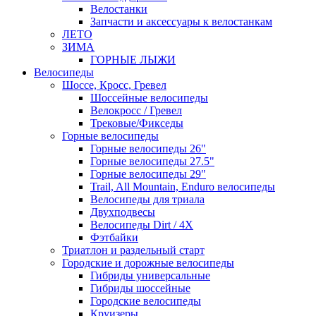
Велостанки
Запчасти и аксессуары к велостанкам
ЛЕТО
ЗИМА
ГОРНЫЕ ЛЫЖИ
Велосипеды
Шоссе, Кросс, Гревел
Шоссейные велосипеды
Велокросс / Гревел
Трековые/Фикседы
Горные велосипеды
Горные велосипеды 26"
Горные велосипеды 27.5"
Горные велосипеды 29"
Trail, All Mountain, Enduro велосипеды
Велосипеды для триала
Двухподвесы
Велосипеды Dirt / 4X
Фэтбайки
Триатлон и раздельный старт
Городские и дорожные велосипеды
Гибриды универсальные
Гибриды шоссейные
Городские велосипеды
Круизеры