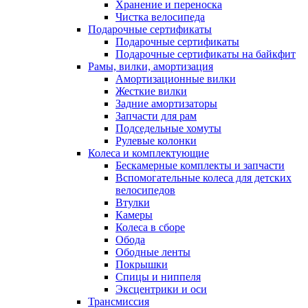
Хранение и переноска
Чистка велосипеда
Подарочные сертификаты
Подарочные сертификаты
Подарочные сертификаты на байкфит
Рамы, вилки, амортизация
Амортизационные вилки
Жесткие вилки
Задние амортизаторы
Запчасти для рам
Подседельные хомуты
Рулевые колонки
Колеса и комплектующие
Бескамерные комплекты и запчасти
Вспомогательные колеса для детских
велосипедов
Втулки
Камеры
Колеса в сборе
Обода
Ободные ленты
Покрышки
Спицы и ниппеля
Эксцентрики и оси
Трансмиссия