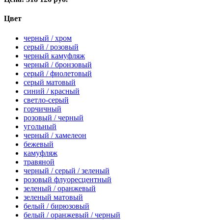
Цвет
черный / хром
серый / розовый
черный камуфляж
черный / бронзовый
серый / фиолетовый
серый матовый
синий / красный
светло-серый
горчичный
розовый / черный
угольный
черный / хамелеон
бежевый
камуфляж
травяной
черный / серый / зеленый
розовый флуоресцентный
зеленый / оранжевый
зеленый матовый
белый / бирюзовый
белый / оранжевый / черный