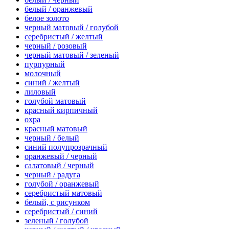
белый / оранжевый
белое золото
черный матовый / голубой
серебристый / желтый
черный / розовый
черный матовый / зеленый
пурпурный
молочный
синий / желтый
лиловый
голубой матовый
красный кирпичный
охра
красный матовый
черный / белый
синий полупрозрачный
оранжевый / черный
салатовый / черный
черный / радуга
голубой / оранжевый
серебристый матовый
белый, с рисунком
серебристый / синий
зеленый / голубой