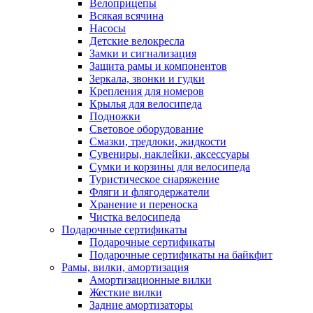
Велоприцепы
Всякая всячина
Насосы
Детские велокресла
Замки и сигнализация
Защита рамы и компонентов
Зеркала, звонки и гудки
Крепления для номеров
Крылья для велосипеда
Подножки
Световое оборудование
Смазки, тредлоки, жидкости
Сувениры, наклейки, аксессуары
Сумки и корзины для велосипеда
Туристическое снаряжение
Фляги и флягодержатели
Хранение и переноска
Чистка велосипеда
Подарочные сертификаты
Подарочные сертификаты
Подарочные сертификаты на байкфит
Рамы, вилки, амортизация
Амортизационные вилки
Жесткие вилки
Задние амортизаторы