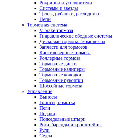
Рокринги и успокоители
Системы и звезды
Тросы, рубашки, расходники
Цепи
Тормозная система
V-brake тормоза
Гидравлические ободные системы
Дисковые тормоза - комплекты
Запчасти для тормозов
Кантилеверные тормоза
Роллерные тормоза
Тормозные диски
Тормозные калиперы
Тормозные колодки
Тормозные рукоятки
Шоссейные тормоза
Управление
Выносы
Грипсы, обмотка
Пеги
Педали
Подседельные штыри
Рога, барэнды и кронштейны
Рули
Седла