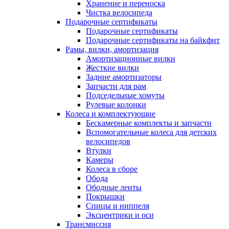
Хранение и переноска
Чистка велосипеда
Подарочные сертификаты
Подарочные сертификаты
Подарочные сертификаты на байкфит
Рамы, вилки, амортизация
Амортизационные вилки
Жесткие вилки
Задние амортизаторы
Запчасти для рам
Подседельные хомуты
Рулевые колонки
Колеса и комплектующие
Бескамерные комплекты и запчасти
Вспомогательные колеса для детских
велосипедов
Втулки
Камеры
Колеса в сборе
Обода
Ободные ленты
Покрышки
Спицы и ниппеля
Эксцентрики и оси
Трансмиссия