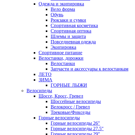
Одежда и экипировка
Вело форма
Обувь
Рюкзаки и сумки
Спортивная косметика
Спортивная оптика
Шлемы и защита
Повседневная одежда
Экипировка
Спортивное питание
Велостанки, дорожки
Велостанки
Запчасти и аксессуары к велостанкам
ЛЕТО
ЗИМА
ГОРНЫЕ ЛЫЖИ
Велосипеды
Шоссе, Кросс, Гревел
Шоссейные велосипеды
Велокросс / Гревел
Трековые/Фикседы
Горные велосипеды
Горные велосипеды 26"
Горные велосипеды 27.5"
Горные велосипеды 29"