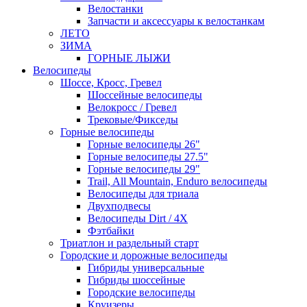
Велостанки
Запчасти и аксессуары к велостанкам
ЛЕТО
ЗИМА
ГОРНЫЕ ЛЫЖИ
Велосипеды
Шоссе, Кросс, Гревел
Шоссейные велосипеды
Велокросс / Гревел
Трековые/Фикседы
Горные велосипеды
Горные велосипеды 26"
Горные велосипеды 27.5"
Горные велосипеды 29"
Trail, All Mountain, Enduro велосипеды
Велосипеды для триала
Двухподвесы
Велосипеды Dirt / 4X
Фэтбайки
Триатлон и раздельный старт
Городские и дорожные велосипеды
Гибриды универсальные
Гибриды шоссейные
Городские велосипеды
Круизеры