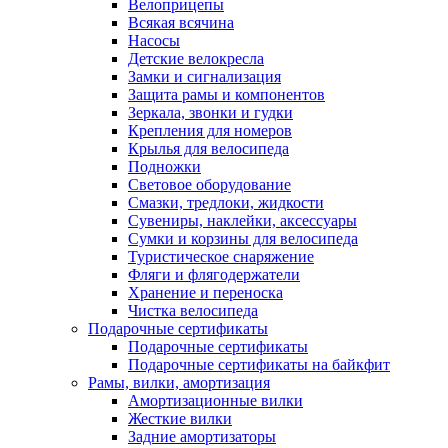
Велоприцепы
Всякая всячина
Насосы
Детские велокресла
Замки и сигнализация
Защита рамы и компонентов
Зеркала, звонки и гудки
Крепления для номеров
Крылья для велосипеда
Подножки
Световое оборудование
Смазки, тредлоки, жидкости
Сувениры, наклейки, аксессуары
Сумки и корзины для велосипеда
Туристическое снаряжение
Фляги и флягодержатели
Хранение и переноска
Чистка велосипеда
Подарочные сертификаты
Подарочные сертификаты
Подарочные сертификаты на байкфит
Рамы, вилки, амортизация
Амортизационные вилки
Жесткие вилки
Задние амортизаторы