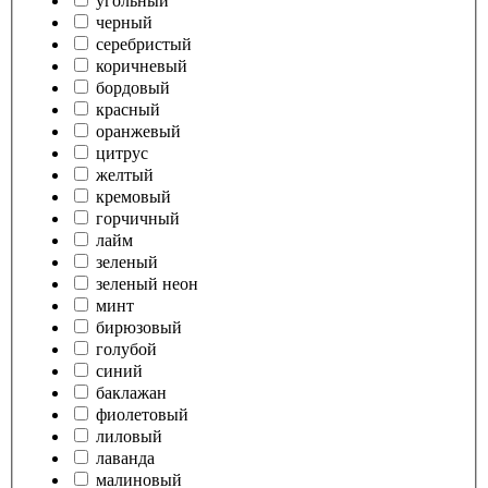
угольный
черный
серебристый
коричневый
бордовый
красный
оранжевый
цитрус
желтый
кремовый
горчичный
лайм
зеленый
зеленый неон
минт
бирюзовый
голубой
синий
баклажан
фиолетовый
лиловый
лаванда
малиновый