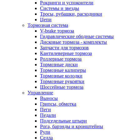
Рокринги и успокоители
Системы и звезды
Тросы, рубашки, расходники
Цепи
Тормозная система
V-brake тормоза
Гидравлические ободные системы
Дисковые тормоза - комплекты
Запчасти для тормозов
Кантилеверные тормоза
Роллерные тормоза
Тормозные диски
Тормозные калиперы
Тормозные колодки
Тормозные рукоятки
Шоссейные тормоза
Управление
Выносы
Грипсы, обмотка
Пеги
Педали
Подседельные штыри
Рога, барэнды и кронштейны
Рули
Седла