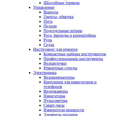
Шоссейные тормоза
Управление
Выносы
Грипсы, обмотка
Пеги
Педали
Подседельные штыри
Рога, барэнды и кронштейны
Рули
Седла
Инструмент для ремонта
Компактные наборы инструментов
Профессиональные инструменты
Велоаптечки
Ремонтные стенды
Электроника
Велокомпьютеры
Крепления для навигаторов и
телефонов
Видеокамеры
Навигаторы
Пульсометры
Смарт-часы
Измерители мощности
Элементы питания