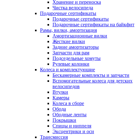
Хранение и переноска
Чистка велосипеда
Подарочные сертификаты
Подарочные сертификаты
Подарочные сертификаты на байкфит
Рамы, вилки, амортизация
Амортизационные вилки
Жесткие вилки
Задние амортизаторы
Запчасти для рам
Подседельные хомуты
Рулевые колонки
Колеса и комплектующие
Бескамерные комплекты и запчасти
Вспомогательные колеса для детских
велосипедов
Втулки
Камеры
Колеса в сборе
Обода
Ободные ленты
Покрышки
Спицы и ниппеля
Эксцентрики и оси
Трансмиссия