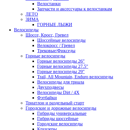
Велостанки
Запчасти и аксессуары к велостанкам
ЛЕТО
ЗИМА
ГОРНЫЕ ЛЫЖИ
Велосипеды
Шоссе, Кросс, Гревел
Шоссейные велосипеды
Велокросс / Гревел
Трековые/Фикседы
Горные велосипеды
Горные велосипеды 26"
Горные велосипеды 27.5"
Горные велосипеды 29"
Trail, All Mountain, Enduro велосипеды
Велосипеды для триала
Двухподвесы
Велосипеды Dirt / 4X
Фэтбайки
Триатлон и раздельный старт
Городские и дорожные велосипеды
Гибриды универсальные
Гибриды шоссейные
Городские велосипеды
Круизеры