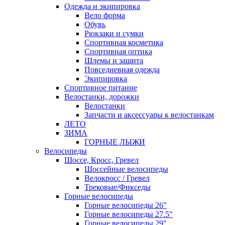
Одежда и экипировка
Вело форма
Обувь
Рюкзаки и сумки
Спортивная косметика
Спортивная оптика
Шлемы и защита
Повседневная одежда
Экипировка
Спортивное питание
Велостанки, дорожки
Велостанки
Запчасти и аксессуары к велостанкам
ЛЕТО
ЗИМА
ГОРНЫЕ ЛЫЖИ
Велосипеды
Шоссе, Кросс, Гревел
Шоссейные велосипеды
Велокросс / Гревел
Трековые/Фикседы
Горные велосипеды
Горные велосипеды 26"
Горные велосипеды 27.5"
Горные велосипеды 29"