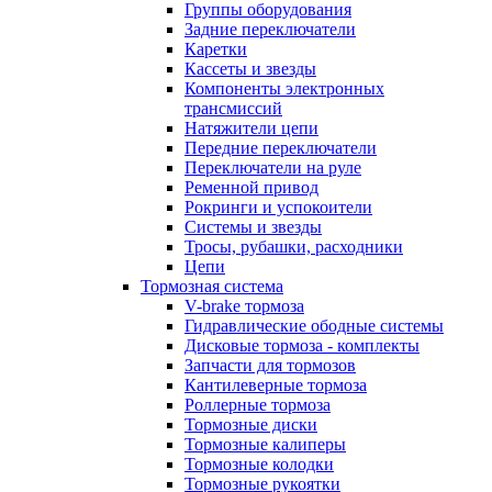
Группы оборудования
Задние переключатели
Каретки
Кассеты и звезды
Компоненты электронных
трансмиссий
Натяжители цепи
Передние переключатели
Переключатели на руле
Ременной привод
Рокринги и успокоители
Системы и звезды
Тросы, рубашки, расходники
Цепи
Тормозная система
V-brake тормоза
Гидравлические ободные системы
Дисковые тормоза - комплекты
Запчасти для тормозов
Кантилеверные тормоза
Роллерные тормоза
Тормозные диски
Тормозные калиперы
Тормозные колодки
Тормозные рукоятки