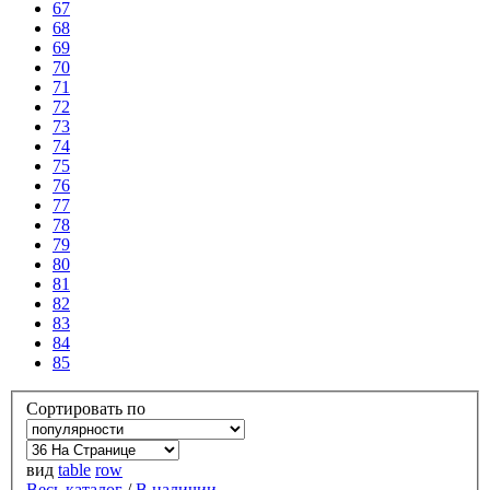
67
68
69
70
71
72
73
74
75
76
77
78
79
80
81
82
83
84
85
Сортировать по
вид
table
row
Весь каталог
/
В наличии