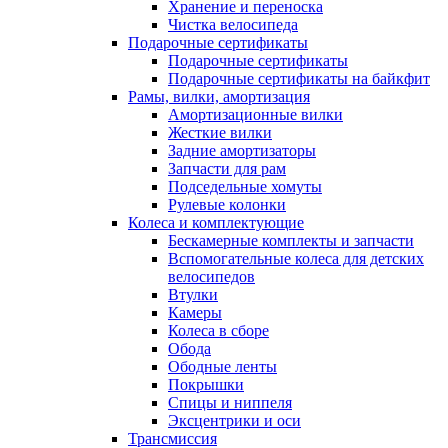
Хранение и переноска
Чистка велосипеда
Подарочные сертификаты
Подарочные сертификаты
Подарочные сертификаты на байкфит
Рамы, вилки, амортизация
Амортизационные вилки
Жесткие вилки
Задние амортизаторы
Запчасти для рам
Подседельные хомуты
Рулевые колонки
Колеса и комплектующие
Бескамерные комплекты и запчасти
Вспомогательные колеса для детских
велосипедов
Втулки
Камеры
Колеса в сборе
Обода
Ободные ленты
Покрышки
Спицы и ниппеля
Эксцентрики и оси
Трансмиссия