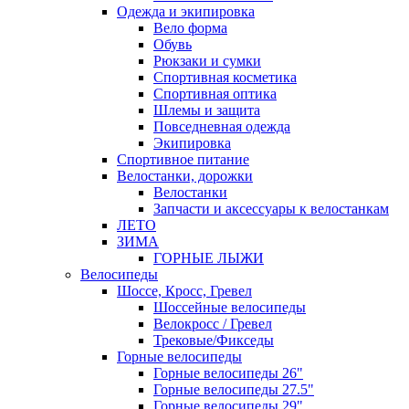
Одежда и экипировка
Вело форма
Обувь
Рюкзаки и сумки
Спортивная косметика
Спортивная оптика
Шлемы и защита
Повседневная одежда
Экипировка
Спортивное питание
Велостанки, дорожки
Велостанки
Запчасти и аксессуары к велостанкам
ЛЕТО
ЗИМА
ГОРНЫЕ ЛЫЖИ
Велосипеды
Шоссе, Кросс, Гревел
Шоссейные велосипеды
Велокросс / Гревел
Трековые/Фикседы
Горные велосипеды
Горные велосипеды 26"
Горные велосипеды 27.5"
Горные велосипеды 29"