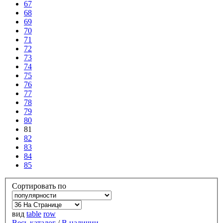
67
68
69
70
71
72
73
74
75
76
77
78
79
80
81
82
83
84
85
Сортировать по
вид
table
row
Весь каталог
/
В наличии