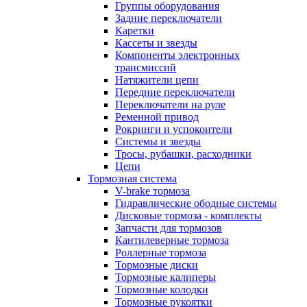
Группы оборудования
Задние переключатели
Каретки
Кассеты и звезды
Компоненты электронных
трансмиссий
Натяжители цепи
Передние переключатели
Переключатели на руле
Ременной привод
Рокринги и успокоители
Системы и звезды
Тросы, рубашки, расходники
Цепи
Тормозная система
V-brake тормоза
Гидравлические ободные системы
Дисковые тормоза - комплекты
Запчасти для тормозов
Кантилеверные тормоза
Роллерные тормоза
Тормозные диски
Тормозные калиперы
Тормозные колодки
Тормозные рукоятки