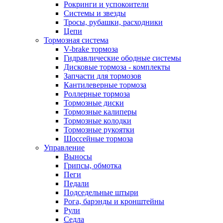
Рокринги и успокоители
Системы и звезды
Тросы, рубашки, расходники
Цепи
Тормозная система
V-brake тормоза
Гидравлические ободные системы
Дисковые тормоза - комплекты
Запчасти для тормозов
Кантилеверные тормоза
Роллерные тормоза
Тормозные диски
Тормозные калиперы
Тормозные колодки
Тормозные рукоятки
Шоссейные тормоза
Управление
Выносы
Грипсы, обмотка
Пеги
Педали
Подседельные штыри
Рога, барэнды и кронштейны
Рули
Седла