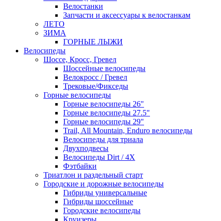
Велостанки
Запчасти и аксессуары к велостанкам
ЛЕТО
ЗИМА
ГОРНЫЕ ЛЫЖИ
Велосипеды
Шоссе, Кросс, Гревел
Шоссейные велосипеды
Велокросс / Гревел
Трековые/Фикседы
Горные велосипеды
Горные велосипеды 26"
Горные велосипеды 27.5"
Горные велосипеды 29"
Trail, All Mountain, Enduro велосипеды
Велосипеды для триала
Двухподвесы
Велосипеды Dirt / 4X
Фэтбайки
Триатлон и раздельный старт
Городские и дорожные велосипеды
Гибриды универсальные
Гибриды шоссейные
Городские велосипеды
Круизеры