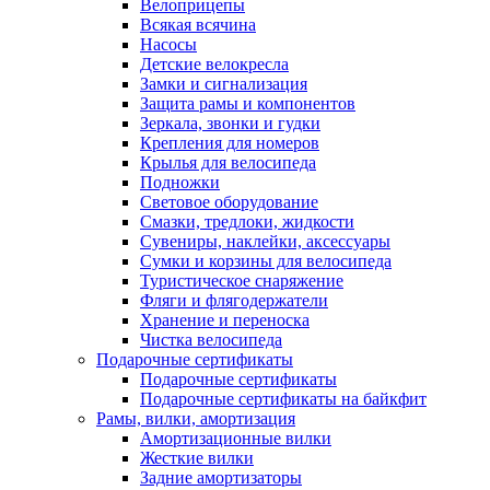
Велоприцепы
Всякая всячина
Насосы
Детские велокресла
Замки и сигнализация
Защита рамы и компонентов
Зеркала, звонки и гудки
Крепления для номеров
Крылья для велосипеда
Подножки
Световое оборудование
Смазки, тредлоки, жидкости
Сувениры, наклейки, аксессуары
Сумки и корзины для велосипеда
Туристическое снаряжение
Фляги и флягодержатели
Хранение и переноска
Чистка велосипеда
Подарочные сертификаты
Подарочные сертификаты
Подарочные сертификаты на байкфит
Рамы, вилки, амортизация
Амортизационные вилки
Жесткие вилки
Задние амортизаторы