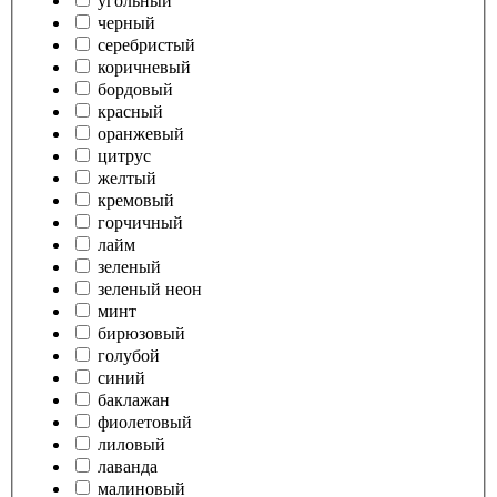
угольный
черный
серебристый
коричневый
бордовый
красный
оранжевый
цитрус
желтый
кремовый
горчичный
лайм
зеленый
зеленый неон
минт
бирюзовый
голубой
синий
баклажан
фиолетовый
лиловый
лаванда
малиновый