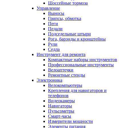
Шоссейные тормоза
Управление
Выносы
Грипсы, обмотка
Пеги
Педали
Подседельные штыри
Рога, барэнды и кронштейны
Рули
Седла
Инструмент для ремонта
Компактные наборы инструментов
Профессиональные инструменты
Велоаптечки
Ремонтные стенды
Электроника
Велокомпьютеры
Крепления для навигаторов и
телефонов
Видеокамеры
Навигаторы
Пульсометры
Смарт-часы
Измерители мощности
Элементы питания