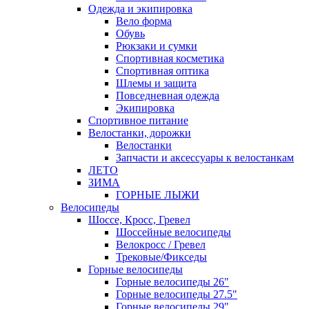
Одежда и экипировка
Вело форма
Обувь
Рюкзаки и сумки
Спортивная косметика
Спортивная оптика
Шлемы и защита
Повседневная одежда
Экипировка
Спортивное питание
Велостанки, дорожки
Велостанки
Запчасти и аксессуары к велостанкам
ЛЕТО
ЗИМА
ГОРНЫЕ ЛЫЖИ
Велосипеды
Шоссе, Кросс, Гревел
Шоссейные велосипеды
Велокросс / Гревел
Трековые/Фикседы
Горные велосипеды
Горные велосипеды 26"
Горные велосипеды 27.5"
Горные велосипеды 29"