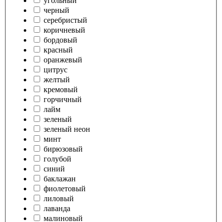
угольный
черный
серебристый
коричневый
бордовый
красный
оранжевый
цитрус
желтый
кремовый
горчичный
лайм
зеленый
зеленый неон
минт
бирюзовый
голубой
синий
баклажан
фиолетовый
лиловый
лаванда
малиновый