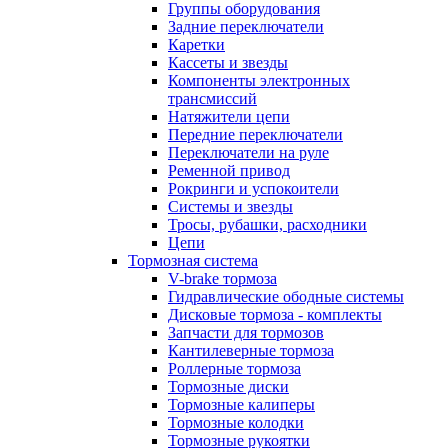
Группы оборудования
Задние переключатели
Каретки
Кассеты и звезды
Компоненты электронных
трансмиссий
Натяжители цепи
Передние переключатели
Переключатели на руле
Ременной привод
Рокринги и успокоители
Системы и звезды
Тросы, рубашки, расходники
Цепи
Тормозная система
V-brake тормоза
Гидравлические ободные системы
Дисковые тормоза - комплекты
Запчасти для тормозов
Кантилеверные тормоза
Роллерные тормоза
Тормозные диски
Тормозные калиперы
Тормозные колодки
Тормозные рукоятки