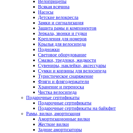
Велоприцепы
Всякая всячина
Насосы
Детские велокресла
Замки и сигнализация
Защита рамы и компонентов
Зеркала, звонки и гудки
Крепления для номеров
Крылья для велосипеда
Подножки
Световое оборудование
Смазки, тредлоки, жидкости
Сувениры, наклейки, аксессуары
Сумки и корзины для велосипеда
Туристическое снаряжение
Фляги и флягодержатели
Хранение и переноска
Чистка велосипеда
Подарочные сертификаты
Подарочные сертификаты
Подарочные сертификаты на байкфит
Рамы, вилки, амортизация
Амортизационные вилки
Жесткие вилки
Задние амортизаторы