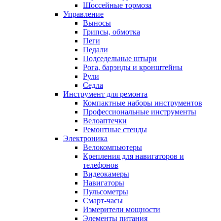
Шоссейные тормоза
Управление
Выносы
Грипсы, обмотка
Пеги
Педали
Подседельные штыри
Рога, барэнды и кронштейны
Рули
Седла
Инструмент для ремонта
Компактные наборы инструментов
Профессиональные инструменты
Велоаптечки
Ремонтные стенды
Электроника
Велокомпьютеры
Крепления для навигаторов и
телефонов
Видеокамеры
Навигаторы
Пульсометры
Смарт-часы
Измерители мощности
Элементы питания