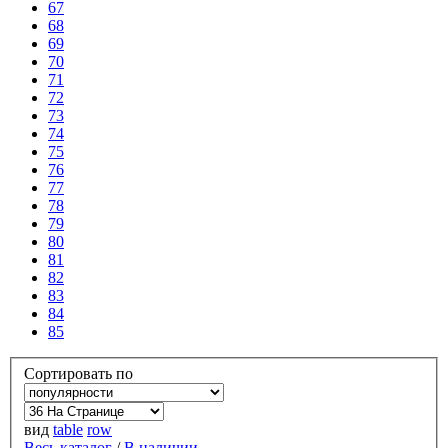
67
68
69
70
71
72
73
74
75
76
77
78
79
80
81
82
83
84
85
Сортировать по
вид
table
row
Весь каталог
/
В наличии