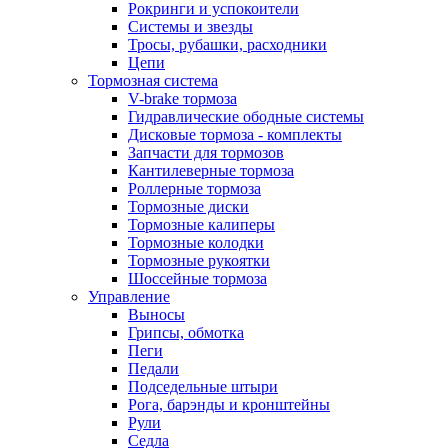
Рокринги и успокоители
Системы и звезды
Тросы, рубашки, расходники
Цепи
Тормозная система
V-brake тормоза
Гидравлические ободные системы
Дисковые тормоза - комплекты
Запчасти для тормозов
Кантилеверные тормоза
Роллерные тормоза
Тормозные диски
Тормозные калиперы
Тормозные колодки
Тормозные рукоятки
Шоссейные тормоза
Управление
Выносы
Грипсы, обмотка
Пеги
Педали
Подседельные штыри
Рога, барэнды и кронштейны
Рули
Седла