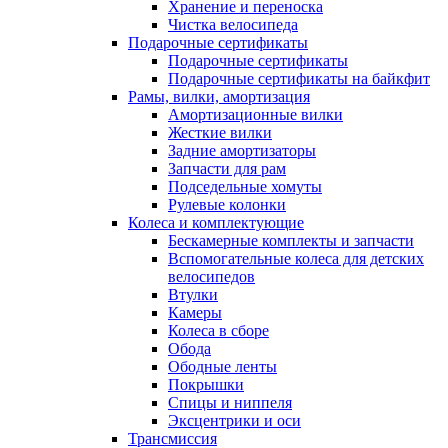
Хранение и переноска
Чистка велосипеда
Подарочные сертификаты
Подарочные сертификаты
Подарочные сертификаты на байкфит
Рамы, вилки, амортизация
Амортизационные вилки
Жесткие вилки
Задние амортизаторы
Запчасти для рам
Подседельные хомуты
Рулевые колонки
Колеса и комплектующие
Бескамерные комплекты и запчасти
Вспомогательные колеса для детских
велосипедов
Втулки
Камеры
Колеса в сборе
Обода
Ободные ленты
Покрышки
Спицы и ниппеля
Эксцентрики и оси
Трансмиссия