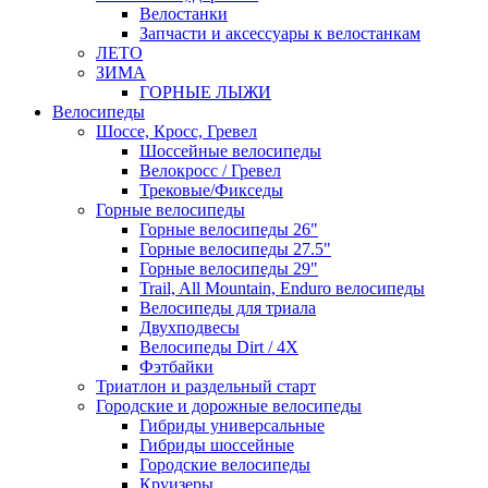
Велостанки
Запчасти и аксессуары к велостанкам
ЛЕТО
ЗИМА
ГОРНЫЕ ЛЫЖИ
Велосипеды
Шоссе, Кросс, Гревел
Шоссейные велосипеды
Велокросс / Гревел
Трековые/Фикседы
Горные велосипеды
Горные велосипеды 26"
Горные велосипеды 27.5"
Горные велосипеды 29"
Trail, All Mountain, Enduro велосипеды
Велосипеды для триала
Двухподвесы
Велосипеды Dirt / 4X
Фэтбайки
Триатлон и раздельный старт
Городские и дорожные велосипеды
Гибриды универсальные
Гибриды шоссейные
Городские велосипеды
Круизеры