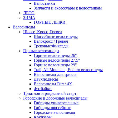
Велостанки
Запчасти и аксессуары к велостанкам
ЛЕТО
ЗИМА
ГОРНЫЕ ЛЫЖИ
Велосипеды
Шоссе, Кросс, Гревел
Шоссейные велосипеды
Велокросс / Гревел
Трековые/Фикседы
Горные велосипеды
Горные велосипеды 26"
Горные велосипеды 27.5"
Горные велосипеды 29"
Trail, All Mountain, Enduro велосипеды
Велосипеды для триала
Двухподвесы
Велосипеды Dirt / 4X
Фэтбайки
Триатлон и раздельный старт
Городские и дорожные велосипеды
Гибриды универсальные
Гибриды шоссейные
Городские велосипеды
Круизеры