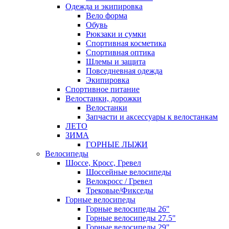
Одежда и экипировка
Вело форма
Обувь
Рюкзаки и сумки
Спортивная косметика
Спортивная оптика
Шлемы и защита
Повседневная одежда
Экипировка
Спортивное питание
Велостанки, дорожки
Велостанки
Запчасти и аксессуары к велостанкам
ЛЕТО
ЗИМА
ГОРНЫЕ ЛЫЖИ
Велосипеды
Шоссе, Кросс, Гревел
Шоссейные велосипеды
Велокросс / Гревел
Трековые/Фикседы
Горные велосипеды
Горные велосипеды 26"
Горные велосипеды 27.5"
Горные велосипеды 29"