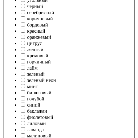
угольный
черный
серебристый
коричневый
бордовый
красный
оранжевый
цитрус
желтый
кремовый
горчичный
лайм
зеленый
зеленый неон
минт
бирюзовый
голубой
синий
баклажан
фиолетовый
лиловый
лаванда
малиновый