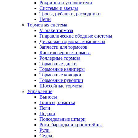
Рокринги и успокоители
Системы и звезды
Тросы, рубашки, расходники
Цепи
Тормозная система
V-brake тормоза
Гидравлические ободные системы
Дисковые тормоза - комплекты
Запчасти для тормозов
Кантилеверные тормоза
Роллерные тормоза
Тормозные диски
Тормозные калиперы
Тормозные колодки
Тормозные рукоятки
Шоссейные тормоза
Управление
Выносы
Грипсы, обмотка
Пеги
Педали
Подседельные штыри
Рога, барэнды и кронштейны
Рули
Седла