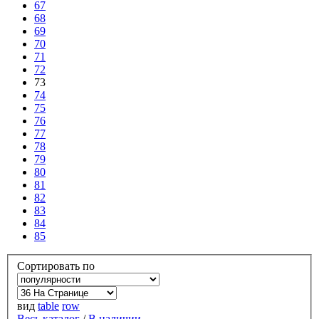
67
68
69
70
71
72
73
74
75
76
77
78
79
80
81
82
83
84
85
Сортировать по
вид
table
row
Весь каталог
/
В наличии