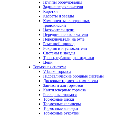
Группы оборудования
Задние переключатели
Каретки
Кассеты и звезды
Компоненты электронных
трансмиссий
Натяжители цепи
Передние переключатели
Переключатели на руле
Ременной привод
Рокринги и успокоители
Системы и звезды
Тросы, рубашки, расходники
Цепи
Тормозная система
V-brake тормоза
Гидравлические ободные системы
Дисковые тормоза - комплекты
Запчасти для тормозов
Кантилеверные тормоза
Роллерные тормоза
Тормозные диски
Тормозные калиперы
Тормозные колодки
Тормозные рукоятки