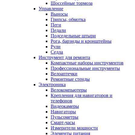
Шоссейные тормоза
Управление
Выносы
Грипсы, обмотка
Пеги
Педали
Подседельные штыри
Рога, барэнды и кронштейны
Рули
Седла
Инструмент для ремонта
Компактные наборы инструментов
Профессиональные инструменты
Велоаптечки
Ремонтные стенды
Электроника
Велокомпьютеры
Крепления для навигаторов и
телефонов
Видеокамеры
Навигаторы
Пульсометры
Смарт-часы
Измерители мощности
Элементы питания