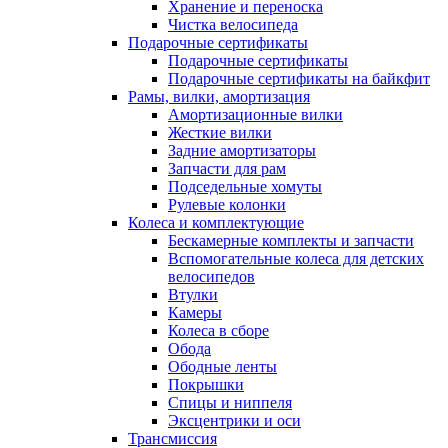
Хранение и переноска
Чистка велосипеда
Подарочные сертификаты
Подарочные сертификаты
Подарочные сертификаты на байкфит
Рамы, вилки, амортизация
Амортизационные вилки
Жесткие вилки
Задние амортизаторы
Запчасти для рам
Подседельные хомуты
Рулевые колонки
Колеса и комплектующие
Бескамерные комплекты и запчасти
Вспомогательные колеса для детских
велосипедов
Втулки
Камеры
Колеса в сборе
Обода
Ободные ленты
Покрышки
Спицы и ниппеля
Эксцентрики и оси
Трансмиссия