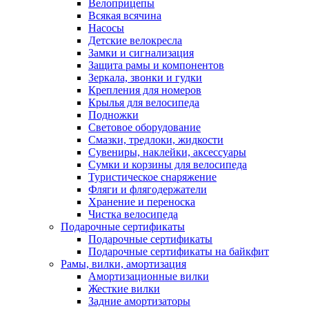
Велоприцепы
Всякая всячина
Насосы
Детские велокресла
Замки и сигнализация
Защита рамы и компонентов
Зеркала, звонки и гудки
Крепления для номеров
Крылья для велосипеда
Подножки
Световое оборудование
Смазки, тредлоки, жидкости
Сувениры, наклейки, аксессуары
Сумки и корзины для велосипеда
Туристическое снаряжение
Фляги и флягодержатели
Хранение и переноска
Чистка велосипеда
Подарочные сертификаты
Подарочные сертификаты
Подарочные сертификаты на байкфит
Рамы, вилки, амортизация
Амортизационные вилки
Жесткие вилки
Задние амортизаторы