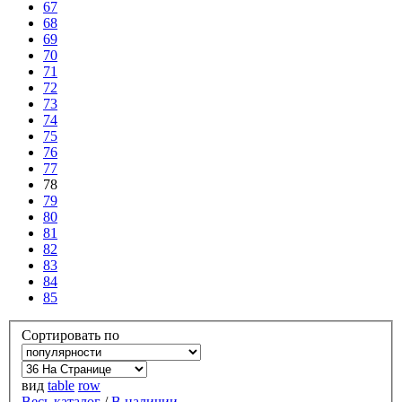
67
68
69
70
71
72
73
74
75
76
77
78
79
80
81
82
83
84
85
Сортировать по
вид
table
row
Весь каталог
/
В наличии