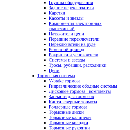
Группы оборудования
Задние переключатели
Каретки
Кассеты и звезды
Компоненты электронных
трансмиссий
Натяжители цепи
Передние переключатели
Переключатели на руле
Ременной привод
Рокринги и успокоители
Системы и звезды
Тросы, рубашки, расходники
Цепи
Тормозная система
V-brake тормоза
Гидравлические ободные системы
Дисковые тормоза - комплекты
Запчасти для тормозов
Кантилеверные тормоза
Роллерные тормоза
Тормозные диски
Тормозные калиперы
Тормозные колодки
Тормозные рукоятки