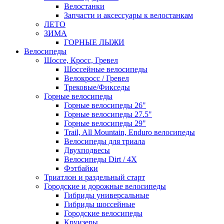
Велостанки
Запчасти и аксессуары к велостанкам
ЛЕТО
ЗИМА
ГОРНЫЕ ЛЫЖИ
Велосипеды
Шоссе, Кросс, Гревел
Шоссейные велосипеды
Велокросс / Гревел
Трековые/Фикседы
Горные велосипеды
Горные велосипеды 26"
Горные велосипеды 27.5"
Горные велосипеды 29"
Trail, All Mountain, Enduro велосипеды
Велосипеды для триала
Двухподвесы
Велосипеды Dirt / 4X
Фэтбайки
Триатлон и раздельный старт
Городские и дорожные велосипеды
Гибриды универсальные
Гибриды шоссейные
Городские велосипеды
Круизеры