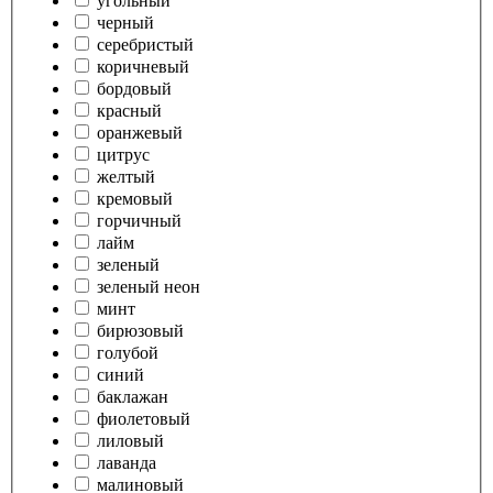
угольный
черный
серебристый
коричневый
бордовый
красный
оранжевый
цитрус
желтый
кремовый
горчичный
лайм
зеленый
зеленый неон
минт
бирюзовый
голубой
синий
баклажан
фиолетовый
лиловый
лаванда
малиновый