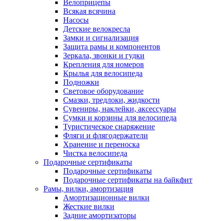
Велоприцепы
Всякая всячина
Насосы
Детские велокресла
Замки и сигнализация
Защита рамы и компонентов
Зеркала, звонки и гудки
Крепления для номеров
Крылья для велосипеда
Подножки
Световое оборудование
Смазки, тредлоки, жидкости
Сувениры, наклейки, аксессуары
Сумки и корзины для велосипеда
Туристическое снаряжение
Фляги и флягодержатели
Хранение и переноска
Чистка велосипеда
Подарочные сертификаты
Подарочные сертификаты
Подарочные сертификаты на байкфит
Рамы, вилки, амортизация
Амортизационные вилки
Жесткие вилки
Задние амортизаторы