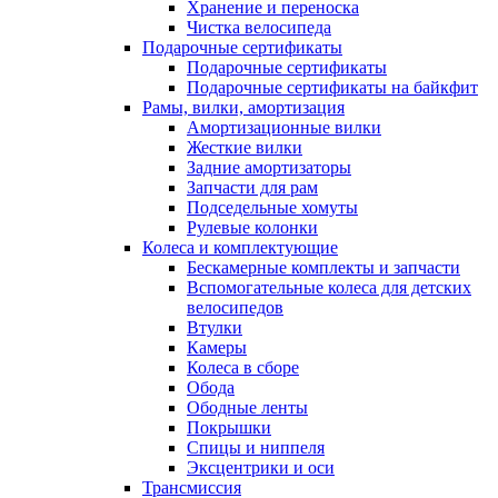
Хранение и переноска
Чистка велосипеда
Подарочные сертификаты
Подарочные сертификаты
Подарочные сертификаты на байкфит
Рамы, вилки, амортизация
Амортизационные вилки
Жесткие вилки
Задние амортизаторы
Запчасти для рам
Подседельные хомуты
Рулевые колонки
Колеса и комплектующие
Бескамерные комплекты и запчасти
Вспомогательные колеса для детских
велосипедов
Втулки
Камеры
Колеса в сборе
Обода
Ободные ленты
Покрышки
Спицы и ниппеля
Эксцентрики и оси
Трансмиссия