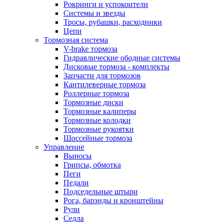
Рокринги и успокоители
Системы и звезды
Тросы, рубашки, расходники
Цепи
Тормозная система
V-brake тормоза
Гидравлические ободные системы
Дисковые тормоза - комплекты
Запчасти для тормозов
Кантилеверные тормоза
Роллерные тормоза
Тормозные диски
Тормозные калиперы
Тормозные колодки
Тормозные рукоятки
Шоссейные тормоза
Управление
Выносы
Грипсы, обмотка
Пеги
Педали
Подседельные штыри
Рога, барэнды и кронштейны
Рули
Седла