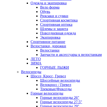
Одежда и экипировка
Вело форма
Обувь
Рюкзаки и сумки
Спортивная косметика
Спортивная оптика
Шлемы и защита
Повседневная одежда
Экипировка
Спортивное питание
Велостанки, дорожки
Велостанки
Запчасти и аксессуары к велостанкам
ЛЕТО
ЗИМА
ГОРНЫЕ ЛЫЖИ
Велосипеды
Шоссе, Кросс, Гревел
Шоссейные велосипеды
Велокросс / Гревел
Трековые/Фикседы
Горные велосипеды
Горные велосипеды 26"
Горные велосипеды 27.5"
Горные велосипеды 29"