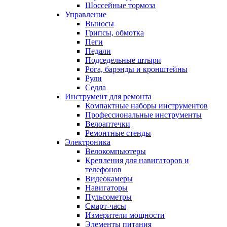
Шоссейные тормоза
Управление
Выносы
Грипсы, обмотка
Пеги
Педали
Подседельные штыри
Рога, барэнды и кронштейны
Рули
Седла
Инструмент для ремонта
Компактные наборы инструментов
Профессиональные инструменты
Велоаптечки
Ремонтные стенды
Электроника
Велокомпьютеры
Крепления для навигаторов и
телефонов
Видеокамеры
Навигаторы
Пульсометры
Смарт-часы
Измерители мощности
Элементы питания